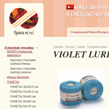
8-913-20-555
ПН-ПТ 8-17,СБ-ВС 9-1
8 (383) 267-6
О компании(Обмен\Возврат
Алмазная мозаика
Главная
/
Каталог
/
Пряжа
/
Турецкая пряжа
/
VIOLET LUR
MOSFA (Алмазная
живопись)
Картина стразами
(набор) Иконы
Картина стразами
(набор) разное
Иконы бисером
ПАКЕТЫ
ПАКЕТЫ 30х19.5 см
ПАКЕТЫ 37х44.5 см
ПАКЕТЫ 50х60 см
ПАКЕТЫ 50х60 см
ПАКЕТЫ 55х70 см