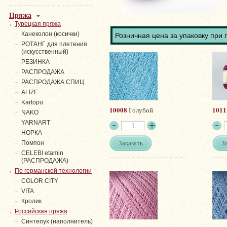
Пряжа
Турецкая пряжа
Канеколон (косички)
Розничная цена за упаковку при 
РОТАНГ для плетения
(искусственный)
PЕЗИНКА
РАСПРОДАЖА
РАСПРОДАЖА СПИЦ
ALIZE
Kartopu
10008
1011
Голубой
NAKO
YARNART
НОРКА
Заказать
З
Помпон
СELEBI etamin
(РАСПРОДАЖА)
По германской технологии
COLOR CITY
VITA
Кролик
Российская пряжа
Синтепух (наполнитель)