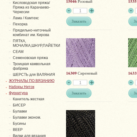
15046
1535
Розовый
Кисловодская пряжа/
Пряжа из Карачаево-
Черкесии
Лама / Камтекс
Заказать
З
Пехорка
Прядильно-ниточный
комбинат им. Кирова
ПЯТКА,
МОЧАЛКА,ШНУР,ПАЙЕТКИ
СЕАМ
Семеновская пряжа
Троицкая камвольная
фабрика
16309
1633
Сиреневый
ШЕРСТЬ для ВАЛЯНИЯ
ЖУРНАЛЫ ПО ВЯЗАНИЮ
Наборы Ниток
Заказать
З
Фурнитура
Канитель жесткая
БИСЕР
Булавки
Булавки эконом.
Бусины
ВЕЕР
Вилки для вязания