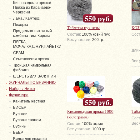
Кисловодская пряжа/
Пряжа из Карачаево-
Черкесии
550 руб.
Лама / Камтекс
Пехорка
Таблетка пух козы
КОЗ
Прядильно-ниточный
Состав:
100% козий пух
Сост
комбинат им. Кирова
Вес упаковки:
200 гр.
ПЯТКА,
МОЧАЛКА,ШНУР,ПАЙЕТКИ
Длин
СЕАМ
Семеновская пряжа
Вес 
Троицкая камвольная
фабрика
ШЕРСТЬ для ВАЛЯНИЯ
ЖУРНАЛЫ ПО ВЯЗАНИЮ
Наборы Ниток
Фурнитура
550 руб.
Канитель жесткая
БИСЕР
Кисловодская пряжа 1000
Табл
Булавки
(килограмм)
Сост
Булавки эконом.
Вес 
Состав:
100% акрил
Бусины
Вес упаковки:
1000 гр.
ВЕЕР
Вилки для вязания