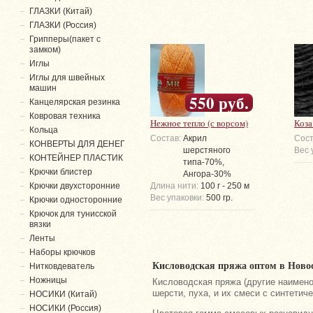
ГЛАЗКИ (Китай)
ГЛАЗКИ (Россия)
Грипперы(пакет с
замком)
Иглы
Иглы для швейных
машин
550 руб.
Канцелярская резинка
Ковровая техника
Нежное тепло (с ворсом)
Коза
Кольца
Состав:
Акрил
Сост
КОНВЕРТЫ ДЛЯ ДЕНЕГ
шерстяного
Вес 
КОНТЕЙНЕР ПЛАСТИК
типа-70%,
Крючки блистер
Ангора-30%
Крючки двухсторонние
Длина нити:
100 г - 250 м
Вес упаковки:
500 гр.
Крючки односторонние
Крючок для тунисской
вязки
Ленты
Наборы крючков
Кисловодская пряжа оптом в Новос
Нитковдеватель
Ножницы
Кисловодская пряжа (другие наименов
шерсти, пуха, и их смеси с синтети
НОСИКИ (Китай)
НОСИКИ (Россия)