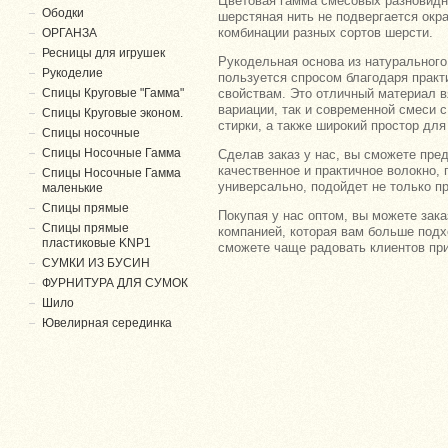
Цветовая гамма смесовых разновидно
Ободки
шерстяная нить не подвергается окр
комбинации разных сортов шерсти.
ОРГАНЗА
Ресницы для игрушек
Рукодельная основа из натурального
Рукоделие
пользуется спросом благодаря практ
свойствам. Это отличный материал в
Спицы Круговые "Гамма"
вариации, так и современной смеси 
Спицы Круговые эконом.
стирки, а также широкий простор для
Спицы носочные
Спицы Носочные Гамма
Сделав заказ у нас, вы сможете пр
качественное и практичное волокно
Спицы Носочные Гамма
универсально, подойдет не только п
маленькие
Спицы прямые
Покупая у нас оптом, вы можете зака
Спицы прямые
компанией, которая вам больше подх
пластиковые KNP1
сможете чаще радовать клиентов пр
СУМКИ ИЗ БУСИН
ФУРНИТУРА ДЛЯ СУМОК
Шило
Ювелирная серединка