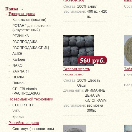
(ВОЛОКНО)
(кил
Состав:
100% акрил
Сост
Пряжа
Вес упаковки:
400 гр. - 420
Турецкая пряжа
гр.
Канеколон (косички)
РОТАНГ для плетения
(искусственный)
PЕЗИНКА
РАСПРОДАЖА
РАСПРОДАЖА СПИЦ
ALIZE
560 руб.
Kartopu
NAKO
Весовая шерсть
Табл
YARNART
(килограмм)
Сост
НОРКА
Состав:
100% Шерсть
Помпон
Вес 
Овцы
СELEBI etamin
Длина нити:
ВНИМАНИЕ
(РАСПРОДАЖА)
ЦЕНА ЗА
По германской технологии
КИЛОГРАММ
COLOR CITY
Вес упаковки:
вес мотка
300гр.
VITA
Кролик
Российская пряжа
Синтепух (наполнитель)