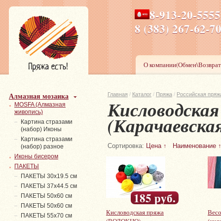
8-913-20-555
ПН-ПТ 8-17,СБ-ВС 9-1
8 (383) 267-6
О компании(Обмен\Возврат
Алмазная мозаика
Главная
/
Каталог
/
Пряжа
/
Российская пряж
Кисловодска
MOSFA (Алмазная
живопись)
(Карачаевска
Картина стразами
(набор) Иконы
Картина стразами
Сортировка:
Цена ↑
Наименование 
(набор) разное
Иконы бисером
ПАКЕТЫ
ПАКЕТЫ 30х19.5 см
ПАКЕТЫ 37х44.5 см
185 руб.
ПАКЕТЫ 50х60 см
ПАКЕТЫ 50х60 см
Кисловодская пряжа
Весо
ПАКЕТЫ 55х70 см