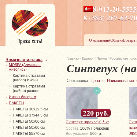
8-913-20-555
ПН-ПТ 8-17,СБ-ВС 9-1
8 (383) 267-6
О компании(Обмен\Возврат
Алмазная мозаика
Главная
/
Каталог
/
Пряжа
/
Российская пряж
Синтепух (на
MOSFA (Алмазная
живопись)
Картина стразами
(набор) Иконы
Сортировка:
Цена ↑
Наименование 
Картина стразами
(набор) разное
Иконы бисером
ПАКЕТЫ
ПАКЕТЫ 30х19.5 см
220 руб.
ПАКЕТЫ 37х44.5 см
Синтепух (прочёс) 0,5 кг
Синт
ПАКЕТЫ 50х60 см
напо
ПАКЕТЫ 50х60 см
Состав:
100% Полиэфир
(про
ПАКЕТЫ 55х70 см
Вес упаковки:
500 гр.