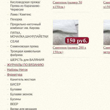
Синтепон (размер 50
Синт
Кисловодская пряжа/
Пряжа из Карачаево-
х150см.)
х150
Черкесии
Лама / Камтекс
Пехорка
Прядильно-ниточный
комбинат им. Кирова
ПЯТКА,
МОЧАЛКА,ШНУР,ПАЙЕТКИ
150 руб.
СЕАМ
Семеновская пряжа
Синтепон (размер 200 х
Синт
Троицкая камвольная
150см.)
метр
фабрика
ШЕРСТЬ для ВАЛЯНИЯ
ЖУРНАЛЫ ПО ВЯЗАНИЮ
Наборы Ниток
Фурнитура
Канитель жесткая
БИСЕР
Булавки
Булавки эконом.
Бусины
ВЕЕР
Вилки для вязания