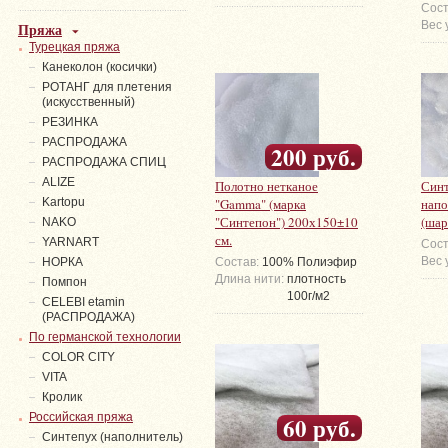
Сост
Вес 
Пряжа
Турецкая пряжа
Канеколон (косички)
РОТАНГ для плетения
(искусственный)
PЕЗИНКА
РАСПРОДАЖА
200 руб.
РАСПРОДАЖА СПИЦ
ALIZE
Полотно нетканое
Синт
Kartopu
"Gamma" (марка
напо
"Синтепон") 200х150±10
(шар
NAKO
см.
YARNART
Сост
Вес 
НОРКА
Состав:
100% Полиэфир
Длина нити:
плотность
Помпон
100г/м2
СELEBI etamin
(РАСПРОДАЖА)
По германской технологии
COLOR CITY
VITA
Кролик
Российская пряжа
60 руб.
Синтепух (наполнитель)