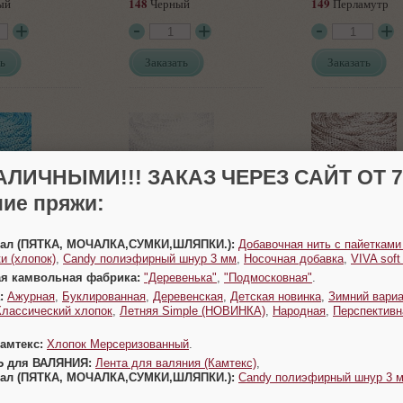
148
149
ый
Черный
Перламутр
ь
Заказать
Заказать
АЛИЧНЫМИ!!! ЗАКАЗ ЧЕРЕЗ САЙТ ОТ 70
ие пряжи:
154
156
овый
Белый
Серо-бежевы
Урал (ПЯТКА, МОЧАЛКА,СУМКИ,ШЛЯПКИ.):
Добавочная нить с пайетками
и (хлопок)
,
Candy полиэфирный шнур 3 мм
,
Носочная добавка
,
VIVA sof
ь
Заказать
Заказать
ая камвольная фабрика:
"Деревенька"
,
"Подмосковная"
.
:
Ажурная
,
Буклированная
,
Деревенская
,
Детская новинка
,
Зимний вариа
Классический хлопок
,
Летняя Simple (НОВИНКА)
,
Народная
,
Перспективн
Камтекс:
Хлопок Мерсеризованный
.
Ь для ВАЛЯНИЯ:
Лента для валяния (Камтекс)
,
Урал (ПЯТКА, МОЧАЛКА,СУМКИ,ШЛЯПКИ.):
Candy полиэфирный шнур 3 