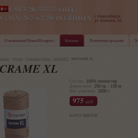
8-913-20-55555-ОПТ
ПН-ПТ 8-17,СБ-ВС 9-17
8 (383) 267-62-70-РОЗНИЦА
г. Новосибирск
ул. Есенина, 55
О компании(Обмен\Возврат)
Каталог
Розничная продажа
У
аталог
/
Пряжа
/
Турецкая пряжа
/
YARNART
/
MACRAME XL
CRAME XL
Состав:
100% полиэстер
Длина нити:
250 гр. - 130 м.
Вес упаковки:
1000 г.
975
руб.
КАРТА ЦВЕТОВ