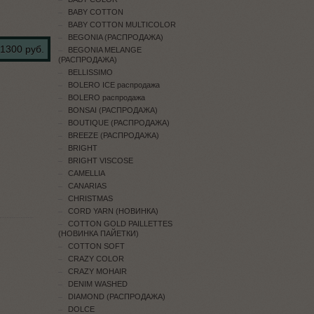
BABY COTTON
BABY COTTON MULTICOLOR
BEGONIA (РАСПРОДАЖА)
1300 руб.
BEGONIA MELANGE
(РАСПРОДАЖА)
BELLISSIMO
BOLERO ICE распродажа
BOLERO распродажа
BONSAI (РАСПРОДАЖА)
BOUTIQUE (РАСПРОДАЖА)
BREEZE (РАСПРОДАЖА)
BRIGHT
BRIGHT VISCOSE
CAMELLIA
CANARIAS
CHRISTMAS
CORD YARN (НОВИНКА)
COTTON GOLD PAILLETTES
(НОВИНКА ПАЙЕТКИ)
COTTON SOFT
CRAZY COLOR
CRAZY MOHAIR
DENIM WASHED
DIAMOND (РАСПРОДАЖА)
DOLCE