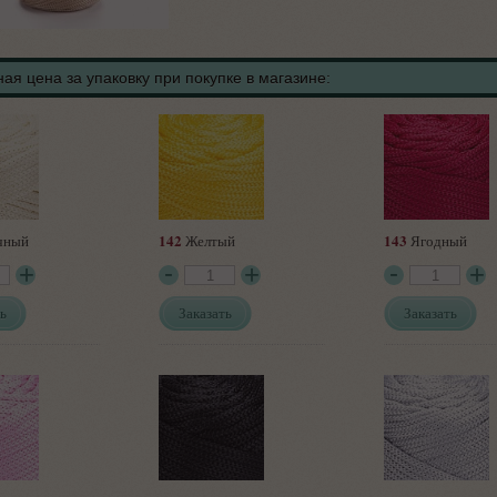
ая цена за упаковку при покупке в магазине:
142
143
чный
Желтый
Ягодный
ь
Заказать
Заказать