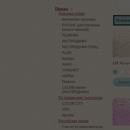
Пряжа
Турецкая пряжа
Канеколон (косички)
Розничн
РОТАНГ для плетения
(искусственный)
PЕЗИНКА
РАСПРОДАЖА
РАСПРОДАЖА СПИЦ
ALIZE
Kartopu
137
Моло
NAKO
YARNART
НОРКА
Заказат
Помпон
СELEBI etamin
(РАСПРОДАЖА)
По германской технологии
COLOR CITY
VITA
Кролик
Российская пряжа
Синтепух (наполнитель)