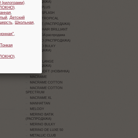
(РАСПРОДАЖА)
 (килограмм)
.
ОЛОКНО)
.
JEANS PLUS
анная
,
JEANS SPLASH
плый
,
Детский
JEANS TROPICAL
шерсть
,
Школьная
,
JUNGLE (РАСПРОДАЖА)
KID MOHAIR BRILLIANT
ионная"
,
LAMBADA распродажа
LEGEND (РАСПРОДАЖА)
Тонкая
LEGEND BULKY
(РАСПРОДАЖА)
LILY
ОЛОКНО)
.
LILY MELANGE
(РАСПРОДАЖА)
LINEN SOFT (НОВИНКА)
MACRAME
MACRAME COTTON
MACRAME COTTON
SPECTRUM
MACRAME XL
MANHATTAN
MELODY
MERINO BATIK
(РАСПРОДАЖА)
MERINO BULKY
MERINO DE LUXE 50
METALLIC CLUB