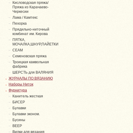
Кисловодская пряжа/
Пряжа из Карачаево-
Черкесии
Лама / Камтекс
Пехорка
Прядильно-ниточный
комбинат им. Кирова
ПЯТКА,
МОЧАЛКА,ШНУР,ПАЙЕТКИ
СЕАМ
Семеновская пряжа
Троицкая камвольная
фабрика
ШЕРСТЬ для ВАЛЯНИЯ
ЖУРНАЛЫ ПО ВЯЗАНИЮ
Наборы Ниток
Фурнитура
Канитель жесткая
БИСЕР
Булавки
Булавки эконом.
Бусины
ВЕЕР
Вилки для вязания