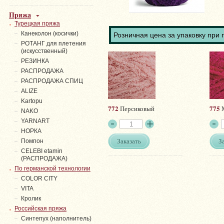
Пряжа
Турецкая пряжа
Канеколон (косички)
Розничная цена за упаковку при 
РОТАНГ для плетения
(искусственный)
PЕЗИНКА
РАСПРОДАЖА
РАСПРОДАЖА СПИЦ
ALIZE
Kartopu
772
775
Персиковый
М
NAKO
YARNART
НОРКА
Заказать
З
Помпон
СELEBI etamin
(РАСПРОДАЖА)
По германской технологии
COLOR CITY
VITA
Кролик
Российская пряжа
Синтепух (наполнитель)