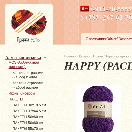
8-913-20-555
ПН-ПТ 8-17,СБ-ВС 9-1
8 (383) 267-6
О компании(Обмен\Возврат
Алмазная мозаика
Главная
/
Каталог
/
Пряжа
/
Турецкая пряжа
/
HAPPY (РАС
MOSFA (Алмазная
живопись)
Картина стразами
(набор) Иконы
Картина стразами
(набор) разное
Иконы бисером
ПАКЕТЫ
ПАКЕТЫ 30х19.5 см
ПАКЕТЫ 37х44.5 см
ПАКЕТЫ 50х60 см
ПАКЕТЫ 50х60 см
ПАКЕТЫ 55х70 см