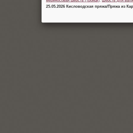
мериносовая шерсть (Троицк)
,
Шерсть для валя
25.05.2026 Кисловодская пряжа/Пряжа из Ка