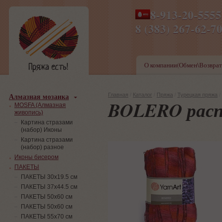
8-913-20-555
ПН-ПТ 8-17,СБ-ВС 9-1
8 (383) 267-6
О компании(Обмен\Возврат
Алмазная мозаика
Главная
/
Каталог
/
Пряжа
/
Турецкая пряжа
/
BOLERO рас
MOSFA (Алмазная
живопись)
Картина стразами
(набор) Иконы
Картина стразами
(набор) разное
Иконы бисером
ПАКЕТЫ
ПАКЕТЫ 30х19.5 см
ПАКЕТЫ 37х44.5 см
ПАКЕТЫ 50х60 см
ПАКЕТЫ 50х60 см
ПАКЕТЫ 55х70 см