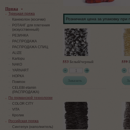
Пряжа
Турецкая пряжа
Розничная цена за упаковку при 
Канеколон (косички)
РОТАНГ для плетения
(искусственный)
PЕЗИНКА
РАСПРОДАЖА
РАСПРОДАЖА СПИЦ
ALIZE
Kartopu
553
559
Белый/черный
Б
NAKO
YARNART
НОРКА
Заказать
З
Помпон
СELEBI etamin
(РАСПРОДАЖА)
По германской технологии
COLOR CITY
VITA
Кролик
Российская пряжа
Синтепух (наполнитель)