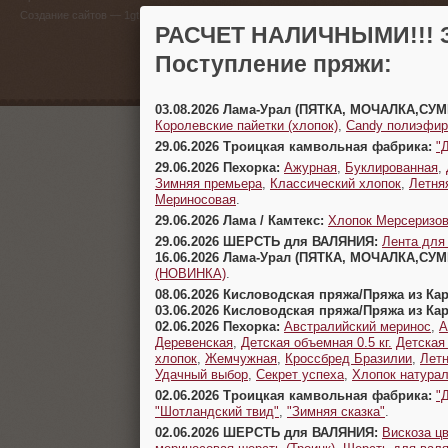
(383) 
Создание сайтов
— 1gt.ru
РАСЧЕТ НАЛИЧНЫМИ!!! З
г. Новосиб
Поступление пряжи:
03.08.2026 Лама-Урал (ПЯТКА, МОЧАЛКА,СУ
Королевские пайетки (хлопок)
,
Candy полиэфир
29.06.2026 Троицкая камвольная фабрика:
"
29.06.2026 Пехорка:
Ажурная
,
Буклированная
,
Зимняя премьера
,
Классический хлопок
,
Летня
Мериносовая
.
29.06.2026 Лама / Камтекс:
Хлопок Мерсеризо
29.06.2026 ШЕРСТЬ для ВАЛЯНИЯ:
Лента для
16.06.2026 Лама-Урал (ПЯТКА, МОЧАЛКА,СУ
(НОВИНКА)
.
08.06.2026 Кисловодская пряжа/Пряжа из Ка
03.06.2026 Кисловодская пряжа/Пряжа из Ка
02.06.2026 Пехорка:
Австралийский меринос
,
А
Деревенская
,
Детская объемная 0.5 кг.
Детская
хлопок
,
Жемчужная
,
Кроссбред Бразилии
,
Летн
Удачный выбор
,
Секрет успеха
,
Хлопок натура
02.06.2026 Троицкая камвольная фабрика:
"
"Шотландский твид"
,
"Зимняя сказка"
.
02.06.2026 ШЕРСТЬ для ВАЛЯНИЯ:
Вискоза цв