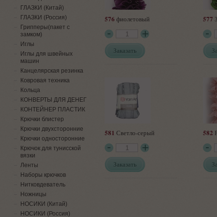
ГЛАЗКИ (Китай)
ГЛАЗКИ (Россия)
576
577
фиолетовый
З
Грипперы(пакет с
замком)
Иглы
Заказать
З
Иглы для швейных
машин
Канцелярская резинка
Ковровая техника
Кольца
КОНВЕРТЫ ДЛЯ ДЕНЕГ
КОНТЕЙНЕР ПЛАСТИК
Крючки блистер
Крючки двухсторонние
581
582
Светло-серый
Р
Крючки односторонние
Крючок для тунисской
вязки
Заказать
З
Ленты
Наборы крючков
Нитковдеватель
Ножницы
НОСИКИ (Китай)
НОСИКИ (Россия)