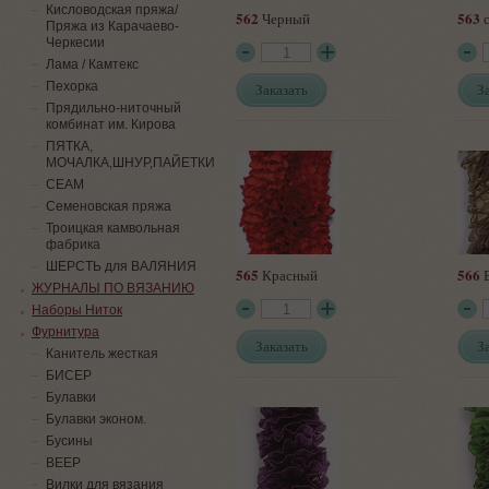
Кисловодская пряжа/
562
563
Черный
с
Пряжа из Карачаево-
Черкесии
Лама / Камтекс
Пехорка
Заказать
З
Прядильно-ниточный
комбинат им. Кирова
ПЯТКА,
МОЧАЛКА,ШНУР,ПАЙЕТКИ
СЕАМ
Семеновская пряжа
Троицкая камвольная
фабрика
ШЕРСТЬ для ВАЛЯНИЯ
565
566
Красный
Б
ЖУРНАЛЫ ПО ВЯЗАНИЮ
Наборы Ниток
Фурнитура
Заказать
З
Канитель жесткая
БИСЕР
Булавки
Булавки эконом.
Бусины
ВЕЕР
Вилки для вязания