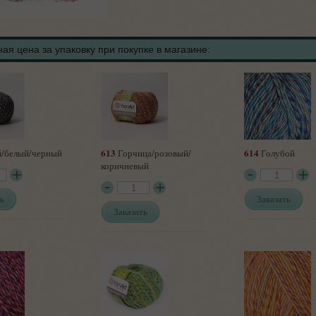
ая цена за упаковку при покупке в магазине:
613
614
/белый/черный
Горчица/розовый/
Голубой
коричневый
ь
Заказать
Заказать