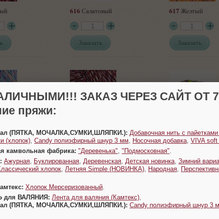
616
617
ый
Салатовый
Желтый
ь
Заказать
Заказать
АЛИЧНЫМИ!!! ЗАКАЗ ЧЕРЕЗ САЙТ ОТ 70
ие пряжи:
619
621
ая бирюза
Рябина
Лаванда-раду
Урал (ПЯТКА, МОЧАЛКА,СУМКИ,ШЛЯПКИ.):
Добавочная нить с пайетками
и (хлопок)
,
Candy полиэфирный шнур 3 мм
,
Носочная добавка
,
VIVA sof
ая камвольная фабрика:
"Деревенька"
,
"Подмосковная"
.
ь
Заказать
Заказать
:
Ажурная
,
Буклированная
,
Деревенская
,
Детская новинка
,
Зимний вариа
Классический хлопок
,
Летняя Simple (НОВИНКА)
,
Народная
,
Перспективн
Камтекс:
Хлопок Мерсеризованный
.
Ь для ВАЛЯНИЯ:
Лента для валяния (Камтекс)
,
Урал (ПЯТКА, МОЧАЛКА,СУМКИ,ШЛЯПКИ.):
Candy полиэфирный шнур 3 