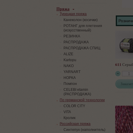
Пряжа
Турецкая пряжа
Канеколон (косички)
Розничн
РОТАНГ для плетения
(искусственный)
PЕЗИНКА
РАСПРОДАЖА
РАСПРОДАЖА СПИЦ
ALIZE
Kartopu
611
Серый
NAKO
YARNART
НОРКА
Заказат
Помпон
СELEBI etamin
(РАСПРОДАЖА)
По германской технологии
COLOR CITY
VITA
Кролик
Российская пряжа
Синтепух (наполнитель)