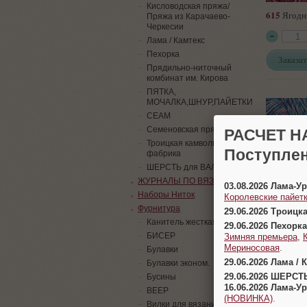
Кисловодская пряжа/
615
Ягодн
Пряжа из Карачаево-
Черкесии
Лама / Камтекс
Пехорка
Заказат
Прядильно-ниточный
комбинат им. Кирова
ПЯТКА,
МОЧАЛКА,ШНУР,ПАЙЕТКИ
СЕАМ
Семеновская пряжа
РАСЧЕТ Н
Троицкая камвольная
Поступлен
фабрика
ШЕРСТЬ для ВАЛЯНИЯ
618
Голуб
ЖУРНАЛЫ ПО ВЯЗАНИЮ
03.08.2026 Лама-
Наборы Ниток
Королевские пайетк
Фурнитура
29.06.2026 Троицк
Заказат
Канитель жесткая
29.06.2026 Пехорка
БИСЕР
Зимняя премьера
,
Мериносовая
.
Булавки
29.06.2026 Лама / 
Булавки эконом.
29.06.2026 ШЕРСТ
Бусины
16.06.2026 Лама-
ВЕЕР
(НОВИНКА)
.
Вилки для вязания