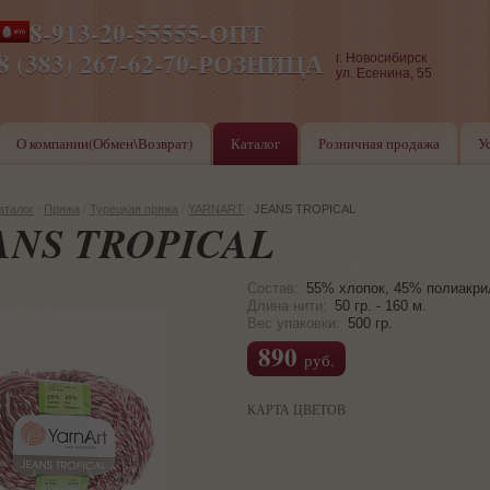
8-913-20-55555-ОПТ
ПН-ПТ 8-17,СБ-ВС 9-17
8 (383) 267-62-70-РОЗНИЦА
г. Новосибирск
ул. Есенина, 55
О компании(Обмен\Возврат)
Каталог
Розничная продажа
У
аталог
/
Пряжа
/
Турецкая пряжа
/
YARNART
/
JEANS TROPICAL
ANS TROPICAL
Состав:
55% хлопок, 45% полиакри
Длина нити:
50 гр. - 160 м.
Вес упаковки:
500 гр.
890
руб.
КАРТА ЦВЕТОВ