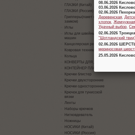
08.06.2026 Кислов
ГЛАЗКИ (Китай)
03.06.2026 Кислов
ГЛАЗКИ (Россия)
02.06.2026 Пехорка
Деревенская
,
Детск
Грипперы(пакет с
замком)
хлопок
,
Жемчужна
Удачный выбор
,
Се
Иглы
02.06.2026 Троицк
Иглы для швейных
"Шотландский твид
машин
02.06.2026 ШЕРСТ
Канцелярская резинка
мериносовая шерсть
Ковровая техника
25.05.2026 Кислов
Кольца
КОНВЕРТЫ ДЛЯ ДЕНЕГ
КОНТЕЙНЕР ПЛАСТИК
Крючки блистер
Крючки двухсторонние
Крючки односторонние
Крючок для тунисской
вязки
Ленты
Наборы крючков
Нитковдеватель
Ножницы
НОСИКИ (Китай)
НОСИКИ (Россия)