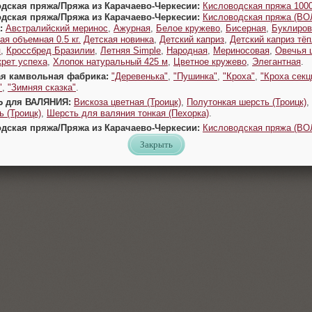
одская пряжа/Пряжа из Карачаево-Черкесии:
Кисловодская пряжа 1000
одская пряжа/Пряжа из Карачаево-Черкесии:
Кисловодская пряжа (В
:
Австралийский меринос
,
Ажурная
,
Белое кружево
,
Бисерная
,
Буклиров
ая объемная 0.5 кг.
Детская новинка
,
Детский каприз
,
Детский каприз тё
я
,
Кроссбред Бразилии
,
Летняя Simple
,
Народная
,
Мериносовая
,
Овечья 
крет успеха
,
Хлопок натуральный 425 м
,
Цветное кружево
,
Элегантная
.
ая камвольная фабрика:
"Деревенька"
,
"Пушинка"
,
"Кроха"
,
"Кроха секц
"
,
"Зимняя сказка"
.
Ь для ВАЛЯНИЯ:
Вискоза цветная (Троицк)
,
Полутонкая шерсть (Троицк)
,
 (Троицк)
,
Шерсть для валяния тонкая (Пехорка)
.
одская пряжа/Пряжа из Карачаево-Черкесии:
Кисловодская пряжа (В
Закрыть