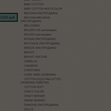
BABY COTTON
BABY COTTON MULTICOLOR
BEGONIA (РАСПРОДАЖА)
1150 руб.
BEGONIA MELANGE
(РАСПРОДАЖА)
BELLISSIMO
BOLERO ICE распродажа
BOLERO распродажа
BONSAI (РАСПРОДАЖА)
BOUTIQUE (РАСПРОДАЖА)
BREEZE (РАСПРОДАЖА)
BRIGHT
BRIGHT VISCOSE
CAMELLIA
CANARIAS
CHRISTMAS
CORD YARN (НОВИНКА)
COTTON GOLD PAILLETTES
(НОВИНКА ПАЙЕТКИ)
COTTON SOFT
CRAZY COLOR
CRAZY MOHAIR
DENIM WASHED
DIAMOND (РАСПРОДАЖА)
DOLCE