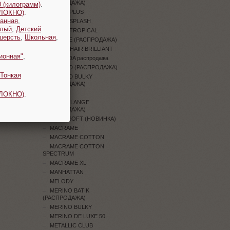
(РАСПРОДАЖА)
 (килограмм)
.
ОЛОКНО)
.
JEANS PLUS
анная
,
JEANS SPLASH
плый
,
Детский
JEANS TROPICAL
шерсть
,
Школьная
,
JUNGLE (РАСПРОДАЖА)
KID MOHAIR BRILLIANT
ионная"
,
LAMBADA распродажа
LEGEND (РАСПРОДАЖА)
Тонкая
LEGEND BULKY
(РАСПРОДАЖА)
LILY
ОЛОКНО)
.
LILY MELANGE
(РАСПРОДАЖА)
LINEN SOFT (НОВИНКА)
MACRAME
MACRAME COTTON
MACRAME COTTON
SPECTRUM
MACRAME XL
MANHATTAN
MELODY
MERINO BATIK
(РАСПРОДАЖА)
MERINO BULKY
MERINO DE LUXE 50
METALLIC CLUB