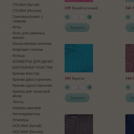
ГЛАЗКИ (Китай)
339
341
Яркий розовый
М
ГЛАЗКИ (Россия)
Грипперы(пакет с
замком)
Заказать
З
Иглы
Иглы для швейных
машин
Канцелярская резинка
Ковровая техника
Кольца
КОНВЕРТЫ ДЛЯ ДЕНЕГ
КОНТЕЙНЕР ПЛАСТИК
Крючки блистер
343
344
Бирюза
С
Крючки двухсторонние
Крючки односторонние
Крючок для тунисской
вязки
Заказать
З
Ленты
Наборы крючков
Нитковдеватель
Ножницы
НОСИКИ (Китай)
НОСИКИ (Россия)