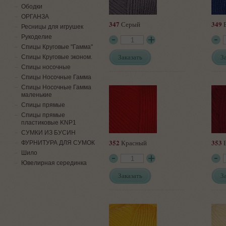
Ободки
ОРГАНЗА
347
349
Серый
В
Ресницы для игрушек
Рукоделие
Спицы Круговые "Гамма"
Заказать
З
Спицы Круговые эконом.
Спицы носочные
Спицы Носочные Гамма
Спицы Носочные Гамма
маленькие
Спицы прямые
Спицы прямые
пластиковые KNP1
СУМКИ ИЗ БУСИН
352
353
Красный
ФУРНИТУРА ДЛЯ СУМОК
Шило
Ювелирная серединка
Заказать
З