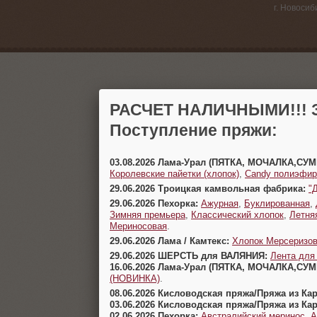
г. Новосиб
РАСЧЕТ НАЛИЧНЫМИ!!! З
Поступление пряжи:
03.08.2026 Лама-Урал (ПЯТКА, МОЧАЛКА,СУ
Королевские пайетки (хлопок)
,
Candy полиэфир
29.06.2026 Троицкая камвольная фабрика:
"
29.06.2026 Пехорка:
Ажурная
,
Буклированная
,
Зимняя премьера
,
Классический хлопок
,
Летня
Мериносовая
.
29.06.2026 Лама / Камтекс:
Хлопок Мерсеризо
29.06.2026 ШЕРСТЬ для ВАЛЯНИЯ:
Лента для
16.06.2026 Лама-Урал (ПЯТКА, МОЧАЛКА,СУ
(НОВИНКА)
.
08.06.2026 Кисловодская пряжа/Пряжа из Ка
03.06.2026 Кисловодская пряжа/Пряжа из Ка
02.06.2026 Пехорка:
Австралийский меринос
,
А