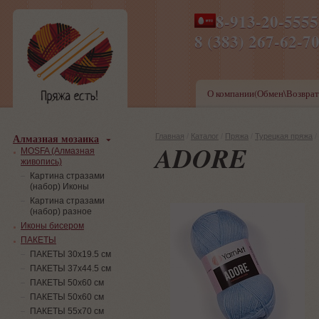
8-913-20-555
ПН-ПТ 8-17,СБ-ВС 9-1
8 (383) 267-6
О компании(Обмен\Возврат
Алмазная мозаика
Главная
/
Каталог
/
Пряжа
/
Турецкая пряжа
/
ADORE
MOSFA (Алмазная
живопись)
Картина стразами
(набор) Иконы
Картина стразами
(набор) разное
Иконы бисером
ПАКЕТЫ
ПАКЕТЫ 30х19.5 см
ПАКЕТЫ 37х44.5 см
ПАКЕТЫ 50х60 см
ПАКЕТЫ 50х60 см
ПАКЕТЫ 55х70 см