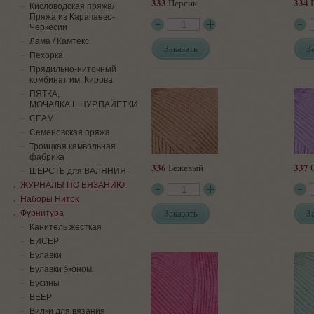
333
334
Персик
Г
Кисловодская пряжа/
Пряжа из Карачаево-
Черкесии
Лама / Камтекс
Заказать
З
Пехорка
Прядильно-ниточный
комбинат им. Кирова
ПЯТКА,
МОЧАЛКА,ШНУР,ПАЙЕТКИ
СЕАМ
Семеновская пряжа
Троицкая камвольная
фабрика
336
337
Бежевый
С
ШЕРСТЬ для ВАЛЯНИЯ
ЖУРНАЛЫ ПО ВЯЗАНИЮ
Наборы Ниток
Заказать
З
Фурнитура
Канитель жесткая
БИСЕР
Булавки
Булавки эконом.
Бусины
ВЕЕР
Вилки для вязания