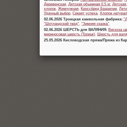
Деревенская
,
Детская объемная 0.5 кг.
Детская
хлопок
,
Жемчужная
,
Кроссбред Бразилии
,
Летн
Удачный выбор
,
Секрет успеха
,
Хлопок натура
02.06.2026 Троицкая камвольная фабрика:
"
"Шотландский твид"
,
"Зимняя сказка"
.
02.06.2026 ШЕРСТЬ для ВАЛЯНИЯ:
Вискоза цв
мериносовая шерсть (Троицк)
,
Шерсть для валя
25.05.2026 Кисловодская пряжа/Пряжа из Ка