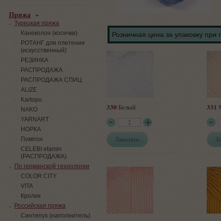
Пряжа
Турецкая пряжа
Канеколон (косички)
Розничная цена за упаковку при 
РОТАНГ для плетения
(искусственный)
PЕЗИНКА
РАСПРОДАЖА
РАСПРОДАЖА СПИЦ
ALIZE
Kartopu
330
331
Белый
NAKO
YARNART
НОРКА
Заказать
З
Помпон
СELEBI etamin
(РАСПРОДАЖА)
По германской технологии
COLOR CITY
VITA
Кролик
Российская пряжа
Синтепух (наполнитель)