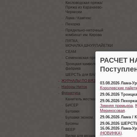
Кисловодская пряжа/
Пряжа из Карачаево-
Черкесии
Лама / Камтекс
Пехорка
Прядильно-ниточный
комбинат им. Кирова
ПЯТКА,
МОЧАЛКА,ШНУР,ПАЙЕТКИ
СЕАМ
Семеновская пряжа
РАСЧЕТ Н
Троицкая камвольная
Поступлен
фабрика
ШЕРСТЬ для ВАЛЯНИЯ
ЖУРНАЛЫ ПО ВЯЗАНИЮ
03.08.2026 Лама-
Наборы Ниток
Королевские пайетк
Фурнитура
29.06.2026 Троицк
Канитель жесткая
29.06.2026 Пехорка
БИСЕР
Зимняя премьера
,
Мериносовая
.
Булавки
29.06.2026 Лама / 
Булавки эконом.
29.06.2026 ШЕРСТ
Бусины
16.06.2026 Лама-
ВЕЕР
(НОВИНКА)
.
Вилки для вязания