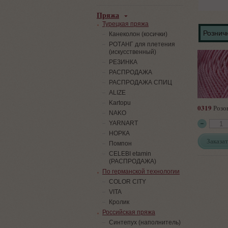
Пряжа
Турецкая пряжа
Розничн
Канеколон (косички)
РОТАНГ для плетения
(искусственный)
PЕЗИНКА
РАСПРОДАЖА
РАСПРОДАЖА СПИЦ
ALIZE
Kartopu
0319
Розо
NAKO
YARNART
НОРКА
Заказат
Помпон
СELEBI etamin
(РАСПРОДАЖА)
По германской технологии
COLOR CITY
VITA
Кролик
Российская пряжа
Синтепух (наполнитель)