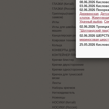
08.06.2026 Кислов
ГЛАЗКИ (Китай)
03.06.2026 Кислов
ГЛАЗКИ (Россия)
02.06.2026 Пехорка
Деревенская
,
Детск
Грипперы(пакет с
замком)
хлопок
,
Жемчужна
Удачный выбор
,
Се
Иглы
02.06.2026 Троицк
Иглы для швейных
"Шотландский твид
машин
02.06.2026 ШЕРСТ
Канцелярская резинка
мериносовая шерсть
Ковровая техника
25.05.2026 Кислов
Кольца
КОНВЕРТЫ ДЛЯ ДЕНЕГ
КОНТЕЙНЕР ПЛАСТИК
Крючки блистер
Крючки двухсторонние
Крючки односторонние
Крючок для тунисской
вязки
Ленты
Наборы крючков
Нитковдеватель
Ножницы
НОСИКИ (Китай)
НОСИКИ (Россия)