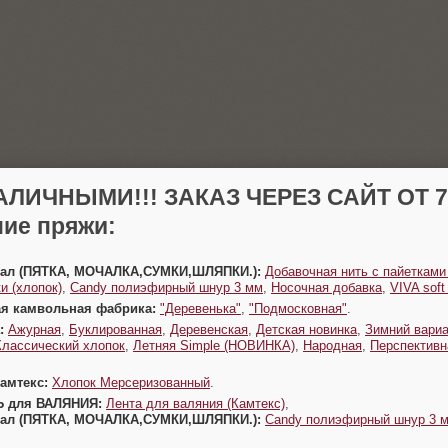
АЛИЧНЫМИ!!! ЗАКАЗ ЧЕРЕЗ САЙТ ОТ 70
ие пряжи:
Урал (ПЯТКА, МОЧАЛКА,СУМКИ,ШЛЯПКИ.):
Добавочная нить с пайетками
и (хлопок)
,
Candy полиэфирный шнур 3 мм
,
Носочная добавка
,
VIVA sof
ая камвольная фабрика:
"Деревенька"
,
"Подмосковная"
.
:
Ажурная
,
Буклированная
,
Деревенская
,
Детская новинка
,
Зимний вариа
Классический хлопок
,
Летняя Simple (НОВИНКА)
,
Народная
,
Перспективн
Камтекс:
Хлопок Мерсеризованный
.
Ь для ВАЛЯНИЯ:
Лента для валяния (Камтекс)
,
Урал (ПЯТКА, МОЧАЛКА,СУМКИ,ШЛЯПКИ.):
Candy полиэфирный шнур 3 