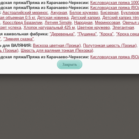
одская пряжа/Пряжа из Карачаево-Черкесии:
Кисловодская пряжа 1000
одская пряжа/Пряжа из Карачаево-Черкесии:
Кисловодская пряжа (В
:
Австралийский меринос
,
Ажурная
,
Белое кружево
,
Бисерная
,
Буклиров
ая объемная 0.5 кг.
Детская новинка
,
Детский каприз
,
Детский каприз тё
я
,
Кроссбред Бразилии
,
Летняя Simple
,
Народная
,
Мериносовая
,
Овечья 
крет успеха
,
Хлопок натуральный 425 м
,
Цветное кружево
,
Элегантная
.
ая камвольная фабрика:
"Деревенька"
,
"Пушинка"
,
"Кроха"
,
"Кроха секц
"
,
"Зимняя сказка"
.
Ь для ВАЛЯНИЯ:
Вискоза цветная (Троицк)
,
Полутонкая шерсть (Троицк)
,
 (Троицк)
,
Шерсть для валяния тонкая (Пехорка)
.
одская пряжа/Пряжа из Карачаево-Черкесии:
Кисловодская пряжа (В
Закрыть