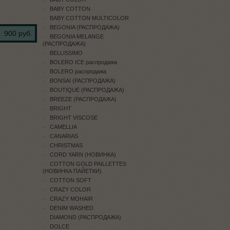
BABY COTTON
BABY COTTON MULTICOLOR
BEGONIA (РАСПРОДАЖА)
900 руб.
BEGONIA MELANGE
(РАСПРОДАЖА)
BELLISSIMO
BOLERO ICE распродажа
BOLERO распродажа
BONSAI (РАСПРОДАЖА)
BOUTIQUE (РАСПРОДАЖА)
BREEZE (РАСПРОДАЖА)
BRIGHT
BRIGHT VISCOSE
CAMELLIA
CANARIAS
CHRISTMAS
CORD YARN (НОВИНКА)
COTTON GOLD PAILLETTES
(НОВИНКА ПАЙЕТКИ)
COTTON SOFT
CRAZY COLOR
CRAZY MOHAIR
DENIM WASHED
DIAMOND (РАСПРОДАЖА)
DOLCE