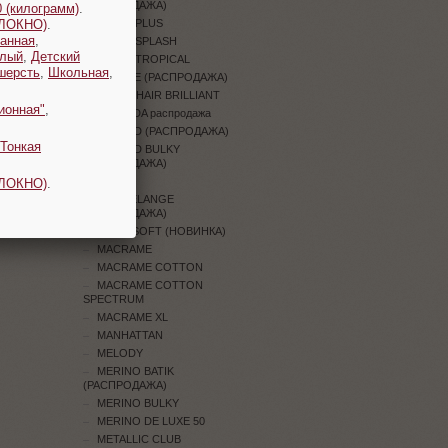
(РАСПРОДАЖА)
 (килограмм)
.
ОЛОКНО)
.
JEANS PLUS
анная
,
JEANS SPLASH
плый
,
Детский
JEANS TROPICAL
шерсть
,
Школьная
,
JUNGLE (РАСПРОДАЖА)
KID MOHAIR BRILLIANT
ионная"
,
LAMBADA распродажа
LEGEND (РАСПРОДАЖА)
Тонкая
LEGEND BULKY
(РАСПРОДАЖА)
LILY
ОЛОКНО)
.
LILY MELANGE
(РАСПРОДАЖА)
LINEN SOFT (НОВИНКА)
MACRAME
MACRAME COTTON
MACRAME COTTON
SPECTRUM
MACRAME XL
MANHATTAN
MELODY
MERINO BATIK
(РАСПРОДАЖА)
MERINO BULKY
MERINO DE LUXE 50
METALLIC CLUB