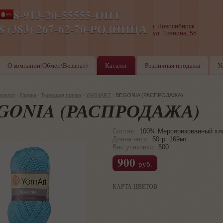
8-913-20-55555-ОПТ
ПН-ПТ 8-17,СБ-ВС 9-17
8 (383) 267-62-70-РОЗНИЦА
г. Новосибирск
ул. Есенина, 55
О компании(Обмен\Возврат)
Каталог
Розничная продажа
У
аталог
/
Пряжа
/
Турецкая пряжа
/
YARNART
/
BEGONIA (РАСПРОДАЖА)
GONIA (РАСПРОДАЖА)
Состав:
100% Мерсеризованный хл
Длина нити:
50гр. 169мт.
Вес упаковки:
500
900
руб.
КАРТА ЦВЕТОВ