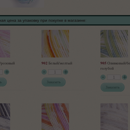
ая цена за упаковку при покупке в магазине:
902
905
/розовый
Белый/желтый
Оливковый/бе
голубой
ь
Заказать
Заказать