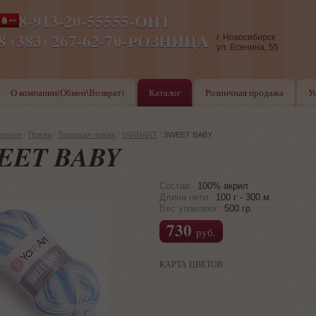
8-913-20-55555-ОПТ
ПН-ПТ 8-17,СБ-ВС 9-17
8 (383) 267-62-70-РОЗНИЦА
г. Новосибирск
ул. Есенина, 55
О компании(Обмен\Возврат)
Каталог
Розничная продажа
У
аталог
/
Пряжа
/
Турецкая пряжа
/
YARNART
/
SWEET BABY
EET BABY
Состав:
100% акрил
Длина нити:
100 г - 300 м
Вес упаковки:
500 гр.
730
руб.
КАРТА ЦВЕТОВ