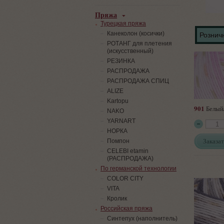
Пряжа
Турецкая пряжа
Канеколон (косички)
Розничн
РОТАНГ для плетения
(искусственный)
PЕЗИНКА
РАСПРОДАЖА
РАСПРОДАЖА СПИЦ
ALIZE
Kartopu
901
Белый
NAKO
YARNART
НОРКА
Заказат
Помпон
СELEBI etamin
(РАСПРОДАЖА)
По германской технологии
COLOR CITY
VITA
Кролик
Российская пряжа
Синтепух (наполнитель)