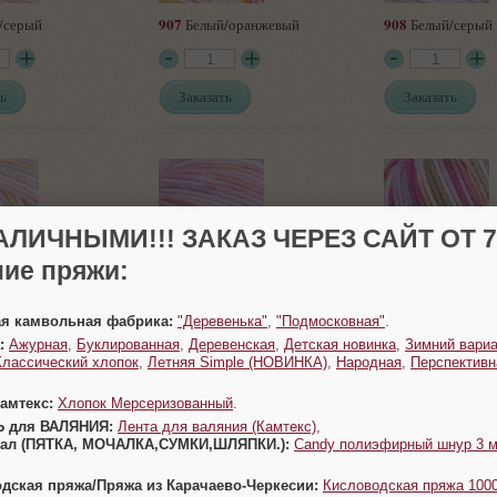
907
908
/серый
Белый/оранжевый
Белый/серый
ь
Заказать
Заказать
АЛИЧНЫМИ!!! ЗАКАЗ ЧЕРЕЗ САЙТ ОТ 70
ие пряжи:
910
911
/розовый/
Розовый/сиреневый
Радуга
й
ая камвольная фабрика:
"Деревенька"
,
"Подмосковная"
.
:
Ажурная
,
Буклированная
,
Деревенская
,
Детская новинка
,
Зимний вариа
Заказать
Заказать
Классический хлопок
,
Летняя Simple (НОВИНКА)
,
Народная
,
Перспективн
ь
Камтекс:
Хлопок Мерсеризованный
.
Ь для ВАЛЯНИЯ:
Лента для валяния (Камтекс)
,
Урал (ПЯТКА, МОЧАЛКА,СУМКИ,ШЛЯПКИ.):
Candy полиэфирный шнур 3 
одская пряжа/Пряжа из Карачаево-Черкесии:
Кисловодская пряжа 1000