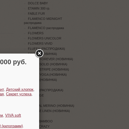
DOLCE BABY
ETAMIN 300 гр.
FABLE FUR
FLAMENCO MIDNIGHT
распродажа
FLAMENCO распродажа
FLOWERS
FLOWERS UNICOLOR
FLOWERS VIVID
FLUFFY (РАСПРОДАЖА)
FORZA (НОВИНКА)
FORZA FOREVER (НОВИНКА)
00 руб.
FORZA SOLID (НОВИНКА)
FORZA STRIPE (НОВИНКА)
FORZA YOGA (НОВИНКА)
GLACE (НОВИНКА)
GOLD
нт
,
Детский хлопок
,
HAPPY (РАСПРОДАЖА)
ая
,
Секрет успеха
,
HERITAGE
IDEAL
IMPERIAL MERINO (НОВИНКА)
INTENSE LINEN (НОВИНКА)
мм
,
VIVA soft
JEANS
JEANS BAMBOO
 (килограмм)
.
JEANS CRAZY