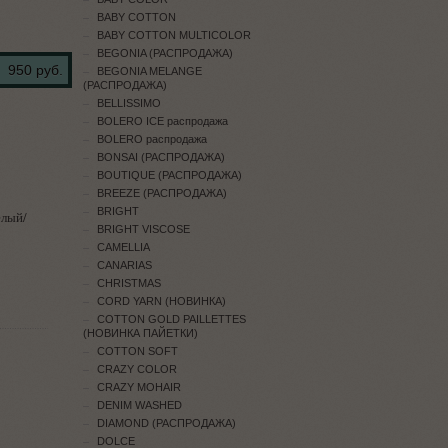
BABY COTTON
BABY COTTON MULTICOLOR
BEGONIA (РАСПРОДАЖА)
950 руб.
BEGONIA MELANGE
(РАСПРОДАЖА)
BELLISSIMO
BOLERO ICE распродажа
BOLERO распродажа
BONSAI (РАСПРОДАЖА)
BOUTIQUE (РАСПРОДАЖА)
BREEZE (РАСПРОДАЖА)
BRIGHT
лый/
BRIGHT VISCOSE
CAMELLIA
CANARIAS
CHRISTMAS
CORD YARN (НОВИНКА)
COTTON GOLD PAILLETTES
(НОВИНКА ПАЙЕТКИ)
COTTON SOFT
CRAZY COLOR
CRAZY MOHAIR
DENIM WASHED
DIAMOND (РАСПРОДАЖА)
DOLCE