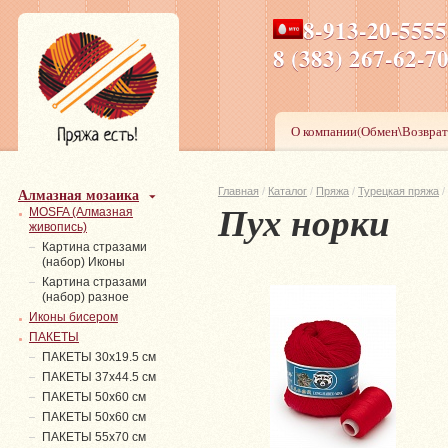
8-913-20-555
ПН-ПТ 8-17,СБ-ВС 9-1
8 (383) 267-6
О компании(Обмен\Возврат
Алмазная мозаика
Главная
/
Каталог
/
Пряжа
/
Турецкая пряжа
/
Пух норки
MOSFA (Алмазная
живопись)
Картина стразами
(набор) Иконы
Картина стразами
(набор) разное
Иконы бисером
ПАКЕТЫ
ПАКЕТЫ 30х19.5 см
ПАКЕТЫ 37х44.5 см
ПАКЕТЫ 50х60 см
ПАКЕТЫ 50х60 см
ПАКЕТЫ 55х70 см