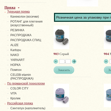
Пряжа
Турецкая пряжа
Канеколон (косички)
Розничная цена за упаковку при 
РОТАНГ для плетения
(искусственный)
PЕЗИНКА
РАСПРОДАЖА
РАСПРОДАЖА СПИЦ
ALIZE
Kartopu
903
904
Серый
М
NAKO
YARNART
НОРКА
Заказать
З
Помпон
СELEBI etamin
(РАСПРОДАЖА)
По германской технологии
COLOR CITY
VITA
Кролик
Российская пряжа
Синтепух (наполнитель)