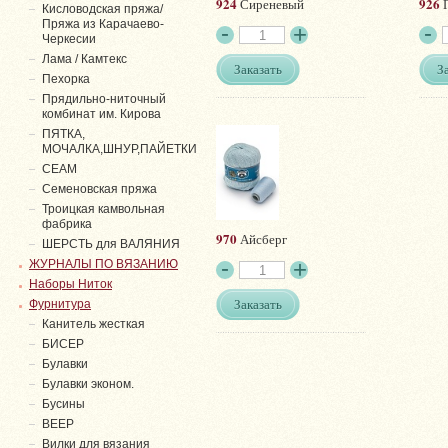
924
926
Сиреневый
Г
Кисловодская пряжа/
Пряжа из Карачаево-
Черкесии
Лама / Камтекс
Заказать
З
Пехорка
Прядильно-ниточный
комбинат им. Кирова
ПЯТКА,
МОЧАЛКА,ШНУР,ПАЙЕТКИ
СЕАМ
Семеновская пряжа
Троицкая камвольная
фабрика
970
Айсберг
ШЕРСТЬ для ВАЛЯНИЯ
ЖУРНАЛЫ ПО ВЯЗАНИЮ
Наборы Ниток
Заказать
Фурнитура
Канитель жесткая
БИСЕР
Булавки
Булавки эконом.
Бусины
ВЕЕР
Вилки для вязания