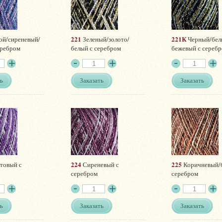
221
221К
ой/сиреневый/
Зеленый/золото/
Черный/бел
еребром
белый с серебром
бежевый с сереб
ь
Заказать
Заказать
224
225
товый с
Сиреневый с
Коричневый/
серебром
серебром
ь
Заказать
Заказать