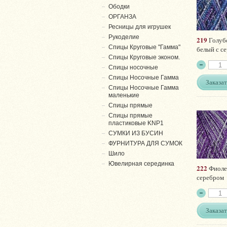
Ободки
ОРГАНЗА
Ресницы для игрушек
Рукоделие
219
Голуб
Спицы Круговые "Гамма"
белый с с
Спицы Круговые эконом.
Спицы носочные
Спицы Носочные Гамма
Заказат
Спицы Носочные Гамма
маленькие
Спицы прямые
Спицы прямые
пластиковые KNP1
СУМКИ ИЗ БУСИН
ФУРНИТУРА ДЛЯ СУМОК
Шило
Ювелирная серединка
222
Фиоле
серебром
Заказат