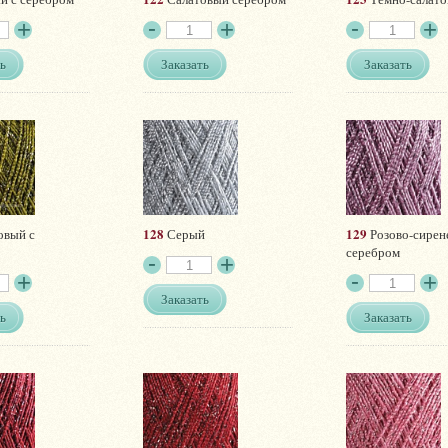
ь
Заказать
Заказать
128
129
овый с
Серый
Розово-сирен
серебром
Заказать
ь
Заказать