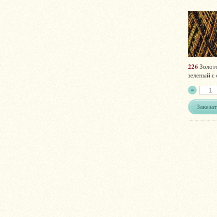
226
Золот
зеленый с
Заказат