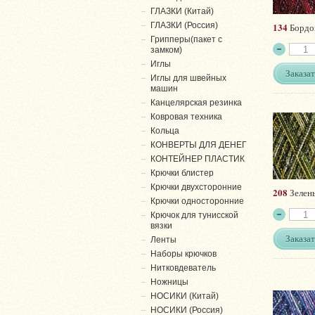
ГЛАЗКИ (Китай)
ГЛАЗКИ (Россия)
134
Бордо
Грипперы(пакет с
замком)
Иглы
Заказат
Иглы для швейных
машин
Канцелярская резинка
Ковровая техника
Кольца
КОНВЕРТЫ ДЛЯ ДЕНЕГ
КОНТЕЙНЕР ПЛАСТИК
Крючки блистер
Крючки двухсторонние
208
Зелень
Крючки односторонние
Крючок для тунисской
вязки
Заказат
Ленты
Наборы крючков
Нитковдеватель
Ножницы
НОСИКИ (Китай)
НОСИКИ (Россия)