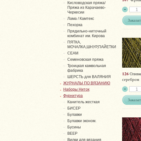
Кисловодская пряжа/
Пряжа из Карачаево-
Черкесии
Лама / Камтекс
Заказат
Пехорка
Прядильно-ниточный
комбинат им. Кирова
ПЯТКА,
МОЧАЛКА,ШНУР,ПАЙЕТКИ
СЕАМ
Семеновская пряжа
Троицкая камвольная
фабрика
126
Оливк
ШЕРСТЬ для ВАЛЯНИЯ
серебром
ЖУРНАЛЫ ПО ВЯЗАНИЮ
Наборы Ниток
Фурнитура
Заказат
Канитель жесткая
БИСЕР
Булавки
Булавки эконом.
Бусины
ВЕЕР
Вилки для вязания