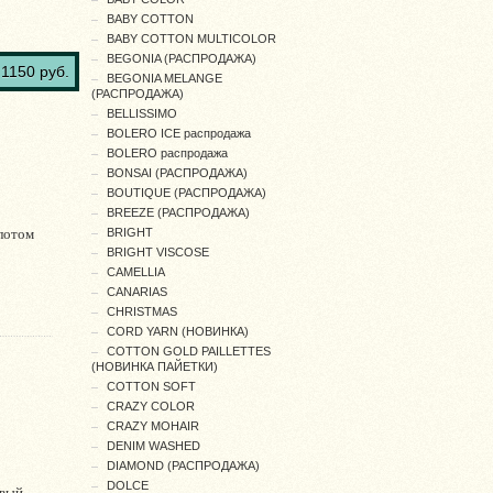
BABY COTTON
BABY COTTON MULTICOLOR
BEGONIA (РАСПРОДАЖА)
1150 руб.
BEGONIA MELANGE
(РАСПРОДАЖА)
BELLISSIMO
BOLERO ICE распродажа
BOLERO распродажа
BONSAI (РАСПРОДАЖА)
BOUTIQUE (РАСПРОДАЖА)
BREEZE (РАСПРОДАЖА)
лотом
BRIGHT
BRIGHT VISCOSE
CAMELLIA
CANARIAS
CHRISTMAS
CORD YARN (НОВИНКА)
COTTON GOLD PAILLETTES
(НОВИНКА ПАЙЕТКИ)
COTTON SOFT
CRAZY COLOR
CRAZY MOHAIR
DENIM WASHED
DIAMOND (РАСПРОДАЖА)
DOLCE
овый