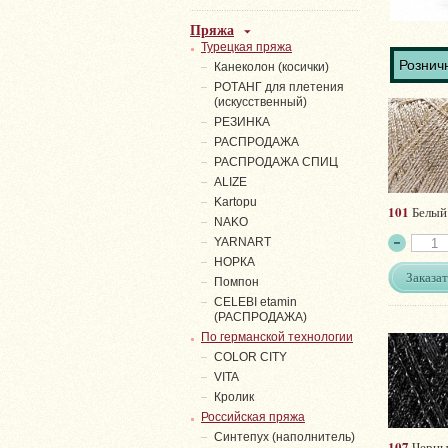
Пряжа
Турецкая пряжа
Розничн
Канеколон (косички)
РОТАНГ для плетения
(искусственный)
PЕЗИНКА
РАСПРОДАЖА
РАСПРОДАЖА СПИЦ
ALIZE
Kartopu
101
Белый 
NAKO
YARNART
НОРКА
Заказат
Помпон
СELEBI etamin
(РАСПРОДАЖА)
По германской технологии
COLOR CITY
VITA
Кролик
Российская пряжа
Синтепух (наполнитель)
107
Черны