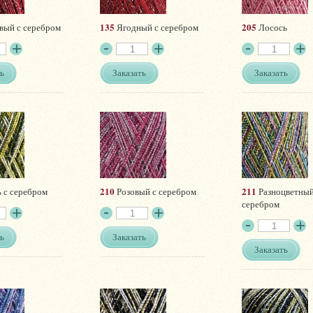
135
205
вый с серебром
Ягодный с серебром
Лосось
ь
Заказать
Заказать
210
211
 с серебром
Розовый с серебром
Разноцветный
серебром
ь
Заказать
Заказать