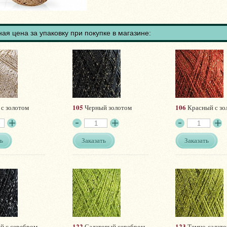
ая цена за упаковку при покупке в магазине:
105
106
с золотом
Черный золотом
Красный с зо
ь
Заказать
Заказать
122
123
й с серебром
Салатовый серебром
Темно-салат