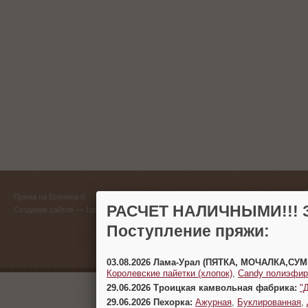
ГЛАВНЫЙ
Пряжа на Есенина ©
(383) 
РАСЧЕТ НАЛИЧНЫМИ!!! З
Создание сайтов
— 1gt.ru
Поступление пряжи:
г. Новосиб
03.08.2026 Лама-Урал (ПЯТКА, МОЧАЛКА,СУ
Королевские пайетки (хлопок)
,
Candy полиэфир
29.06.2026 Троицкая камвольная фабрика:
"
29.06.2026 Пехорка:
Ажурная
,
Буклированная
,