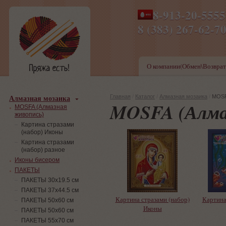
8-913-20-555
ПН-ПТ 8-17,СБ-ВС 9-1
8 (383) 267-6
О компании(Обмен\Возврат
Алмазная мозаика
Главная
/
Каталог
/
Алмазная мозаика
/
MOSF
MOSFA (Алма
MOSFA (Алмазная
живопись)
Картина стразами
(набор) Иконы
Картина стразами
(набор) разное
Иконы бисером
ПАКЕТЫ
ПАКЕТЫ 30х19.5 см
ПАКЕТЫ 37х44.5 см
Картина стразами (набор)
Картина
ПАКЕТЫ 50х60 см
Иконы
ПАКЕТЫ 50х60 см
ПАКЕТЫ 55х70 см