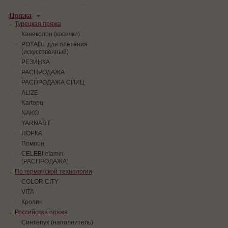
Пряжа
Турецкая пряжа
Канеколон (косички)
РОТАНГ для плетения
(искусственный)
PЕЗИНКА
РАСПРОДАЖА
РАСПРОДАЖА СПИЦ
ALIZE
Kartopu
NAKO
YARNART
НОРКА
Помпон
СELEBI etamin
(РАСПРОДАЖА)
По германской технологии
COLOR CITY
VITA
Кролик
Российская пряжа
Синтепух (наполнитель)