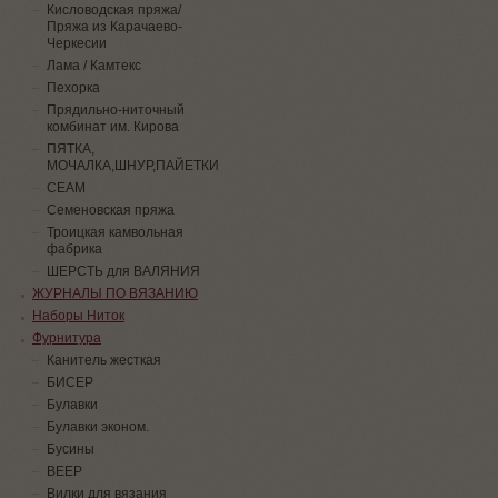
Кисловодская пряжа/
Пряжа из Карачаево-
Черкесии
Лама / Камтекс
Пехорка
Прядильно-ниточный
комбинат им. Кирова
ПЯТКА,
МОЧАЛКА,ШНУР,ПАЙЕТКИ
СЕАМ
Семеновская пряжа
Троицкая камвольная
фабрика
ШЕРСТЬ для ВАЛЯНИЯ
ЖУРНАЛЫ ПО ВЯЗАНИЮ
Наборы Ниток
Фурнитура
Канитель жесткая
БИСЕР
Булавки
Булавки эконом.
Бусины
ВЕЕР
Вилки для вязания