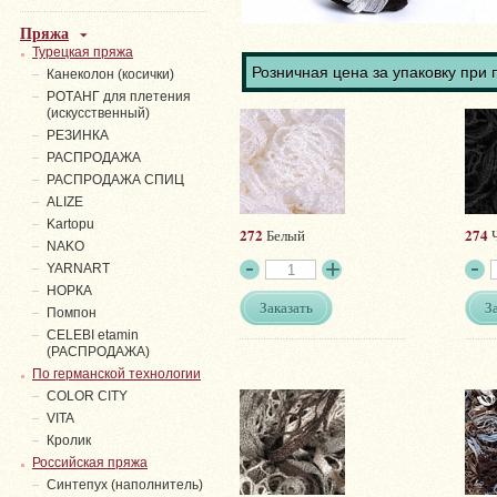
Пряжа
Турецкая пряжа
Розничная цена за упаковку при 
Канеколон (косички)
РОТАНГ для плетения
(искусственный)
PЕЗИНКА
РАСПРОДАЖА
РАСПРОДАЖА СПИЦ
ALIZE
Kartopu
272
274
Белый
Ч
NAKO
YARNART
НОРКА
Заказать
З
Помпон
СELEBI etamin
(РАСПРОДАЖА)
По германской технологии
COLOR CITY
VITA
Кролик
Российская пряжа
Синтепух (наполнитель)