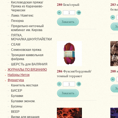
Кисловодская пряжа/
280
283
Беж/серый
к
Пряжа из Карачаево-
белы
Черкесии
Лама / Камтекс
Пехорка
Заказать
З
Прядильно-ниточный
комбинат им. Кирова
ПЯТКА,
МОЧАЛКА,ШНУР,ПАЙЕТКИ
СЕАМ
Семеновская пряжа
Троицкая камвольная
фабрика
ШЕРСТЬ для ВАЛЯНИЯ
ЖУРНАЛЫ ПО ВЯЗАНИЮ
286
288
Фуксия/бордовый/
к
Наборы Ниток
темный терракот
Фурнитура
Канитель жесткая
З
БИСЕР
Заказать
Булавки
Булавки эконом.
Бусины
ВЕЕР
Вилки для вязания