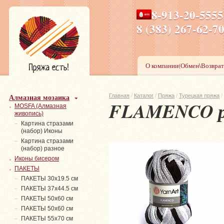
8-913-20-555
ПН-ПТ 8-17,СБ-ВС 9-1
8 (383) 267-6
О компании(Обмен\Возврат
Алмазная мозаика
Главная
/
Каталог
/
Пряжа
/
Турецкая пряжа
/
FLAMENCO р
MOSFA (Алмазная
живопись)
Картина стразами
(набор) Иконы
Картина стразами
(набор) разное
Иконы бисером
ПАКЕТЫ
ПАКЕТЫ 30х19.5 см
ПАКЕТЫ 37х44.5 см
ПАКЕТЫ 50х60 см
ПАКЕТЫ 50х60 см
ПАКЕТЫ 55х70 см