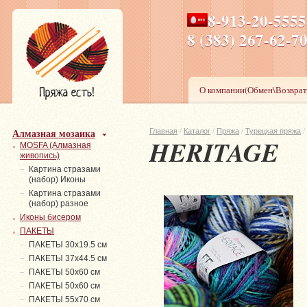
8-913-20-555
ПН-ПТ 8-17,СБ-ВС 9-1
8 (383) 267-6
О компании(Обмен\Возврат
Алмазная мозаика
Главная
/
Каталог
/
Пряжа
/
Турецкая пряжа
/
HERITAGE
MOSFA (Алмазная
живопись)
Картина стразами
(набор) Иконы
Картина стразами
(набор) разное
Иконы бисером
ПАКЕТЫ
ПАКЕТЫ 30х19.5 см
ПАКЕТЫ 37х44.5 см
ПАКЕТЫ 50х60 см
ПАКЕТЫ 50х60 см
ПАКЕТЫ 55х70 см