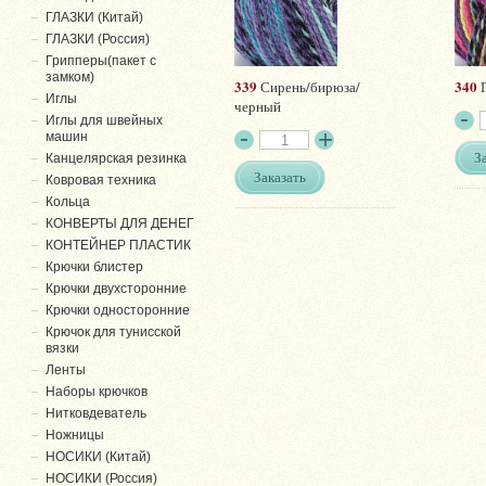
ГЛАЗКИ (Китай)
ГЛАЗКИ (Россия)
Грипперы(пакет с
замком)
339
340
Сирень/бирюза/
П
Иглы
черный
Иглы для швейных
машин
З
Канцелярская резинка
Заказать
Ковровая техника
Кольца
КОНВЕРТЫ ДЛЯ ДЕНЕГ
КОНТЕЙНЕР ПЛАСТИК
Крючки блистер
Крючки двухсторонние
Крючки односторонние
Крючок для тунисской
вязки
Ленты
Наборы крючков
Нитковдеватель
Ножницы
НОСИКИ (Китай)
НОСИКИ (Россия)