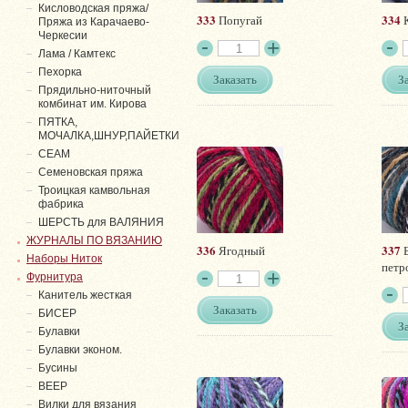
Кисловодская пряжа/
333
334
Попугай
К
Пряжа из Карачаево-
Черкесии
Лама / Камтекс
Пехорка
Заказать
З
Прядильно-ниточный
комбинат им. Кирова
ПЯТКА,
МОЧАЛКА,ШНУР,ПАЙЕТКИ
СЕАМ
Семеновская пряжа
Троицкая камвольная
фабрика
ШЕРСТЬ для ВАЛЯНИЯ
ЖУРНАЛЫ ПО ВЯЗАНИЮ
336
337
Ягодный
Б
Наборы Ниток
петр
Фурнитура
Канитель жесткая
Заказать
БИСЕР
З
Булавки
Булавки эконом.
Бусины
ВЕЕР
Вилки для вязания