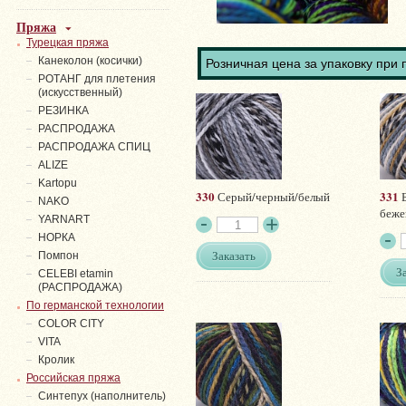
Пряжа
Турецкая пряжа
Канеколон (косички)
Розничная цена за упаковку при 
РОТАНГ для плетения
(искусственный)
PЕЗИНКА
РАСПРОДАЖА
РАСПРОДАЖА СПИЦ
ALIZE
Kartopu
330
331
Серый/черный/белый
Б
NAKO
беже
YARNART
НОРКА
Заказать
Помпон
З
СELEBI etamin
(РАСПРОДАЖА)
По германской технологии
COLOR CITY
VITA
Кролик
Российская пряжа
Синтепух (наполнитель)