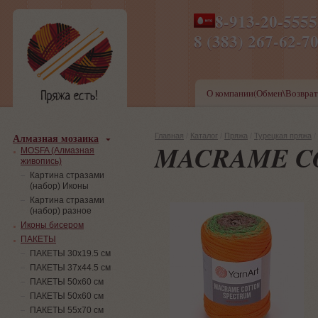
8-913-20-555
ПН-ПТ 8-17,СБ-ВС 9-1
8 (383) 267-6
О компании(Обмен\Возврат
Алмазная мозаика
Главная
/
Каталог
/
Пряжа
/
Турецкая пряжа
/
MACRAME C
MOSFA (Алмазная
живопись)
Картина стразами
(набор) Иконы
Картина стразами
(набор) разное
Иконы бисером
ПАКЕТЫ
ПАКЕТЫ 30х19.5 см
ПАКЕТЫ 37х44.5 см
ПАКЕТЫ 50х60 см
ПАКЕТЫ 50х60 см
ПАКЕТЫ 55х70 см