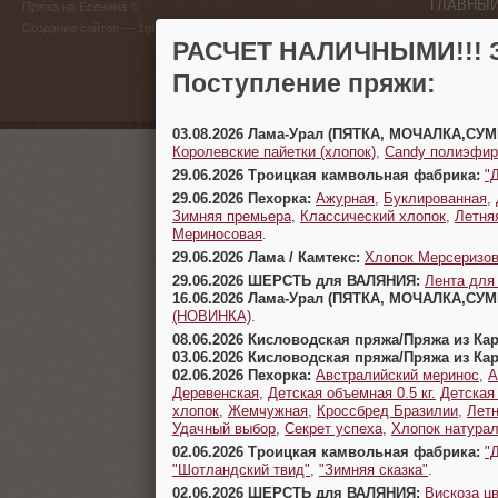
ГЛАВНЫЙ
Пряжа на Есенина ©
(383) 
Создание сайтов
— 1gt.ru
РАСЧЕТ НАЛИЧНЫМИ!!! З
г. Новосиб
Поступление пряжи:
03.08.2026 Лама-Урал (ПЯТКА, МОЧАЛКА,СУ
Королевские пайетки (хлопок)
,
Candy полиэфир
29.06.2026 Троицкая камвольная фабрика:
"
29.06.2026 Пехорка:
Ажурная
,
Буклированная
,
Зимняя премьера
,
Классический хлопок
,
Летня
Мериносовая
.
29.06.2026 Лама / Камтекс:
Хлопок Мерсеризо
29.06.2026 ШЕРСТЬ для ВАЛЯНИЯ:
Лента для
16.06.2026 Лама-Урал (ПЯТКА, МОЧАЛКА,СУ
(НОВИНКА)
.
08.06.2026 Кисловодская пряжа/Пряжа из Ка
03.06.2026 Кисловодская пряжа/Пряжа из Ка
02.06.2026 Пехорка:
Австралийский меринос
,
А
Деревенская
,
Детская объемная 0.5 кг.
Детская
хлопок
,
Жемчужная
,
Кроссбред Бразилии
,
Летн
Удачный выбор
,
Секрет успеха
,
Хлопок натура
02.06.2026 Троицкая камвольная фабрика:
"
"Шотландский твид"
,
"Зимняя сказка"
.
02.06.2026 ШЕРСТЬ для ВАЛЯНИЯ:
Вискоза цв