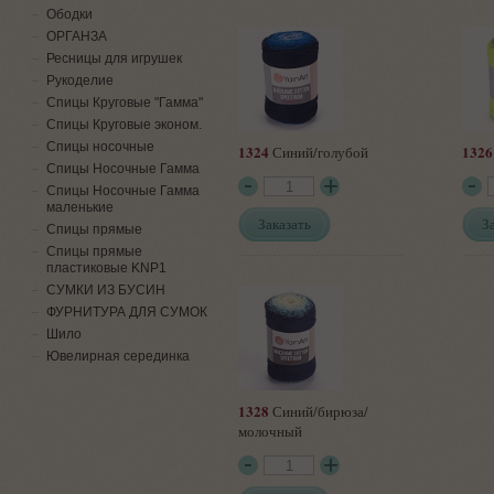
Ободки
ОРГАНЗА
Ресницы для игрушек
Рукоделие
Спицы Круговые "Гамма"
Спицы Круговые эконом.
Спицы носочные
1324
1326
Синий/голубой
Спицы Носочные Гамма
Спицы Носочные Гамма
маленькие
Заказать
З
Спицы прямые
Спицы прямые
пластиковые KNP1
СУМКИ ИЗ БУСИН
ФУРНИТУРА ДЛЯ СУМОК
Шило
Ювелирная серединка
1328
Синий/бирюза/
молочный