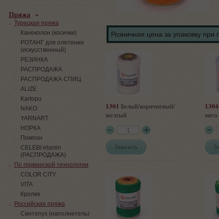
Пряжа
Турецкая пряжа
Канеколон (косички)
Розничная цена за упаковку при 
РОТАНГ для плетения
(искусственный)
PЕЗИНКА
РАСПРОДАЖА
РАСПРОДАЖА СПИЦ
ALIZE
Kartopu
1301
1304
Белый/коричневый/
NAKO
желтый
мята
YARNART
НОРКА
Помпон
Заказать
З
СELEBI etamin
(РАСПРОДАЖА)
По германской технологии
COLOR CITY
VITA
Кролик
Российская пряжа
Синтепух (наполнитель)