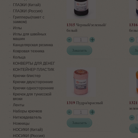
ГЛАЗКИ (Китай)
ГЛАЗКИ (Россия)
Грипперы(пакет с
замком)
1315
1316
Черный/зеленый/
Иглы
белый
белы
Иглы для швейных
машин
Канцелярская резинка
Заказать
З
Ковровая техника
Кольца
КОНВЕРТЫ ДЛЯ ДЕНЕГ
КОНТЕЙНЕР ПЛАСТИК
Крючки блистер
Крючки двухсторонние
Крючки односторонние
Крючок для тунисской
вязки
1319
1321
Пудра/красный
Ленты
зеле
Наборы крючков
Нитковдеватель
Заказать
Ножницы
З
НОСИКИ (Китай)
НОСИКИ (Россия)