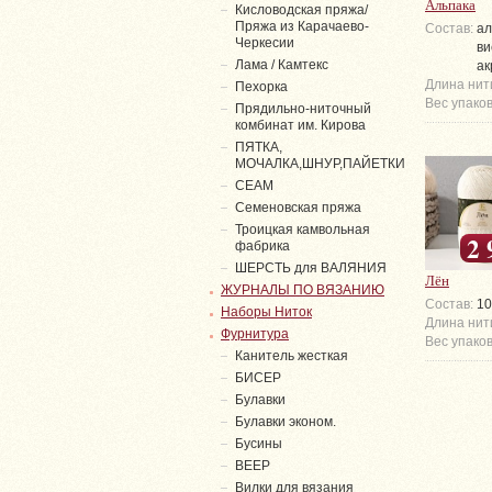
Альпака
Кисловодская пряжа/
Пряжа из Карачаево-
Состав:
ал
Черкесии
ви
Лама / Камтекс
ак
Длина нит
Пехорка
Вес упаков
Прядильно-ниточный
комбинат им. Кирова
ПЯТКА,
МОЧАЛКА,ШНУР,ПАЙЕТКИ
СЕАМ
Семеновская пряжа
Троицкая камвольная
2 
фабрика
ШЕРСТЬ для ВАЛЯНИЯ
Лён
ЖУРНАЛЫ ПО ВЯЗАНИЮ
Состав:
1
Наборы Ниток
Длина нит
Фурнитура
Вес упаков
Канитель жесткая
БИСЕР
Булавки
Булавки эконом.
Бусины
ВЕЕР
Вилки для вязания