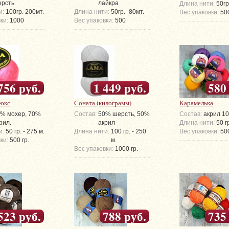
рсть
лайкра
Длина нити:
50гр
и:
100гр. 200мт.
Длина нити:
50гр.- 80мт.
Вес упаковки:
50
ки:
1000
Вес упаковки:
500
756 руб.
1 449 руб.
580
юкс
Соната (килограмм)
Карамелька
% мохер, 70%
Состав:
50% шерсть, 50%
Состав:
акрил 1
рил.
акрил
Длина нити:
50 г
и:
50 гр. - 275 м.
Длина нити:
100 гр. - 250
Вес упаковки:
500
ки:
500 гр.
м.
Вес упаковки:
1000 гр.
523 руб.
788 руб.
735