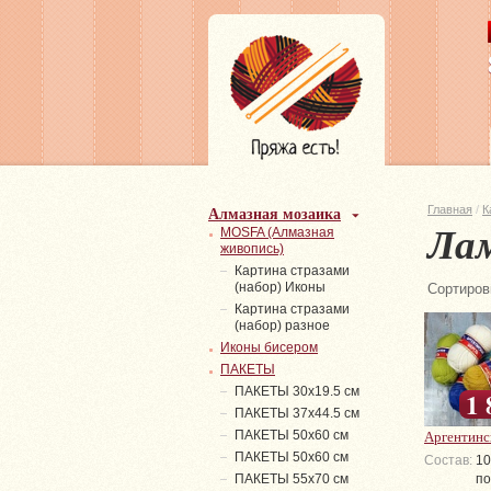
Алмазная мозаика
Главная
/
К
Лам
MOSFA (Алмазная
живопись)
Картина стразами
(набор) Иконы
Сортиров
Картина стразами
(набор) разное
Иконы бисером
ПАКЕТЫ
ПАКЕТЫ 30х19.5 см
1 
ПАКЕТЫ 37х44.5 см
Аргентинс
ПАКЕТЫ 50х60 см
ПАКЕТЫ 50х60 см
Состав:
1
ПАКЕТЫ 55х70 см
по