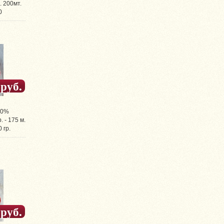
. 200мт.
0
 руб.
00%
р. - 175 м.
 гр.
 руб.