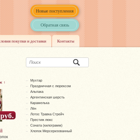
Новые поступления
Обратная связь
словия покупки и доставки
Контакты
Мухтар
ж ↑
Праздничная с люрексом
Альпака
Аргентинская шерсть
Карамелька
Лён
 руб.
Лотос Травка Стрейч
Престиж люкс
Соната (килограмм)
ый
Хлопок Мерсеризованный
опок