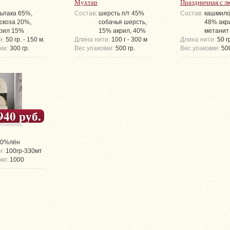
Мухтар
Праздничная с л
ьпака 65%,
Состав:
шерсть п/т 45%
Состав:
кашмило
скоза 20%,
собачья шерсть,
48% акр
рил 15%
15% акрил, 40%
метанит
и:
50 гр. - 150 м.
Длина нити:
100 г - 300 м
Длина нити:
50 г
ки:
300 гр.
Вес упаковки:
500 гр.
Вес упаковки:
500
940 руб.
00%лён
и:
100гр-330мт
ки:
1000