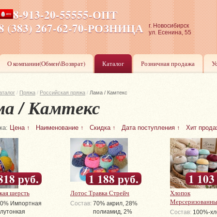
8-913-20-55555-ОПТ
ПН-ПТ 8-17,СБ-ВС 9-17
8 (383) 267-62-70-РОЗНИЦА
г. Новосибирск
ул. Есенина, 55
О компании(Обмен\Возврат)
Каталог
Розничная продажа
У
аталог
/
Пряжа
/
Российская пряжа
/
Лама / Камтекс
а / Камтекс
ка:
Цена ↑
Наименование ↑
Скидка ↑
Дата поступления ↑
Хит прода
818 руб.
1 188 руб.
1 103
кая шерсть
Лотос Травка Стрейч
Хлопок
Мерсеризованн
00% Импортная
Состав:
70% акрил, 28%
лутонкая
полиамид, 2%
Состав:
100%-хл