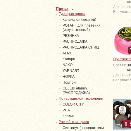
ше
Длина нит
Пряжа
Вес упаков
Турецкая пряжа
Канеколон (косички)
РОТАНГ для плетения
(искусственный)
PЕЗИНКА
РАСПРОДАЖА
РАСПРОДАЖА СПИЦ
ALIZE
Престиж л
Kartopu
NAKO
Состав:
30
ак
YARNART
Длина нит
НОРКА
Вес упаков
Помпон
СELEBI etamin
(РАСПРОДАЖА)
По германской технологии
COLOR CITY
VITA
Кролик
1 
Российская пряжа
Синтепух (наполнитель)