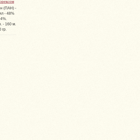
юрексом
н (ПАН) -
ил - 48%
 4%.
р. - 160 м.
 гр.