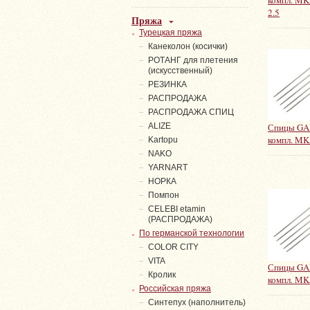
компл. MK5
2.5
Пряжа
Турецкая пряжа
Канеколон (косички)
РОТАНГ для плетения
(искусственный)
PЕЗИНКА
РАСПРОДАЖА
РАСПРОДАЖА СПИЦ
ALIZE
Спицы GA
компл. MK
Kartopu
NAKO
YARNART
НОРКА
Помпон
СELEBI etamin
(РАСПРОДАЖА)
По германской технологии
COLOR CITY
VITA
Спицы GA
Кролик
компл. MK
Российская пряжа
Синтепух (наполнитель)