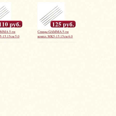
110 руб.
125 руб.
MMA 5-ти
Спицы GAMMA 5-ти
5-15.15см 5.0
компл. MK5-15.15см 6.0