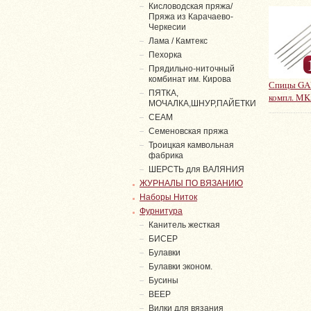
Кисловодская пряжа/
Пряжа из Карачаево-
Черкесии
Лама / Камтекс
Пехорка
Прядильно-ниточный
комбинат им. Кирова
Спицы GA
ПЯТКА,
компл. MK
МОЧАЛКА,ШНУР,ПАЙЕТКИ
СЕАМ
Семеновская пряжа
Троицкая камвольная
фабрика
ШЕРСТЬ для ВАЛЯНИЯ
ЖУРНАЛЫ ПО ВЯЗАНИЮ
Наборы Ниток
Фурнитура
Канитель жесткая
БИСЕР
Булавки
Булавки эконом.
Бусины
ВЕЕР
Вилки для вязания