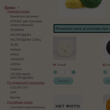
Пряжа
Турецкая пряжа
Канеколон (косички)
РОТАНГ для плетения
(искусственный)
Розничная цена за упаковку при 
PЕЗИНКА
РАСПРОДАЖА
РАСПРОДАЖА СПИЦ
ALIZE
Kartopu
NAKO
YARNART
01
02
белый
ч
НОРКА
Помпон
СELEBI etamin
(РАСПРОДАЖА)
Заказать
З
По германской технологии
COLOR CITY
VITA
Кролик
Российская пряжа
Синтепух (наполнитель)