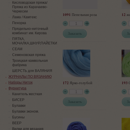
Кисловодская пряжа/
Пряжа из Карачаево-
Черкесии
1091
12
Пепельная роза
же
Лама / Камтекс
Пехорка
Прядильно-ниточный
Заказать
З
комбинат им. Кирова
ПЯТКА,
МОЧАЛКА,ШНУР,ПАЙЕТКИ
СЕАМ
Семеновская пряжа
Троицкая камвольная
фабрика
ШЕРСТЬ для ВАЛЯНИЯ
ЖУРНАЛЫ ПО ВЯЗАНИЮ
172
193
Ярко-голубой
С
Наборы Ниток
Фурнитура
Канитель жесткая
БИСЕР
Заказать
З
Булавки
Булавки эконом.
Бусины
ВЕЕР
Вилки для вязания