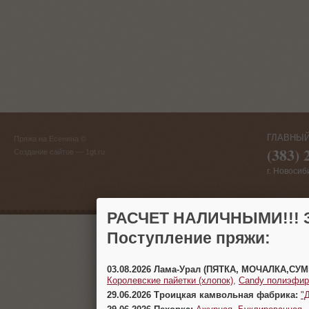
ГЛАВНЫЙ
Пряжа на Есенина ©
(383) 
Создание сайтов
— 1gt.ru
г. Новосиб
РАСЧЕТ НАЛИЧНЫМИ!!! З
Поступление пряжи:
03.08.2026 Лама-Урал (ПЯТКА, МОЧАЛКА,СУ
Королевские пайетки (хлопок)
,
Candy полиэфир
29.06.2026 Троицкая камвольная фабрика:
"