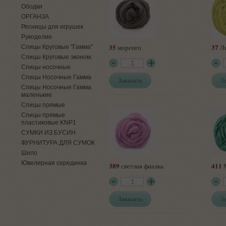
Ободки
ОРГАНЗА
Ресницы для игрушек
Рукоделие
35
37
моренго
Л
Спицы Круговые "Гамма"
Спицы Круговые эконом.
Спицы носочные
Спицы Носочные Гамма
Заказать
З
Спицы Носочные Гамма
маленькие
Спицы прямые
Спицы прямые
пластиковые KNP1
СУМКИ ИЗ БУСИН
ФУРНИТУРА ДЛЯ СУМОК
Шило
Ювелирная серединка
389
411
светлая фиалка
Заказать
З