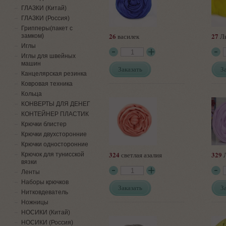
ГЛАЗКИ (Китай)
ГЛАЗКИ (Россия)
Грипперы(пакет с
26
27
василек
Л
замком)
Иглы
Иглы для швейных
машин
Заказать
З
Канцелярская резинка
Ковровая техника
Кольца
КОНВЕРТЫ ДЛЯ ДЕНЕГ
КОНТЕЙНЕР ПЛАСТИК
Крючки блистер
Крючки двухсторонние
Крючки односторонние
324
329
светлая азалия
Л
Крючок для тунисской
вязки
Ленты
Наборы крючков
Заказать
З
Нитковдеватель
Ножницы
НОСИКИ (Китай)
НОСИКИ (Россия)