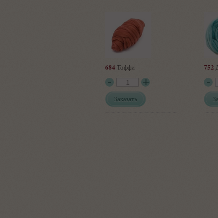
684
752
Тоффи
Д
Заказать
З