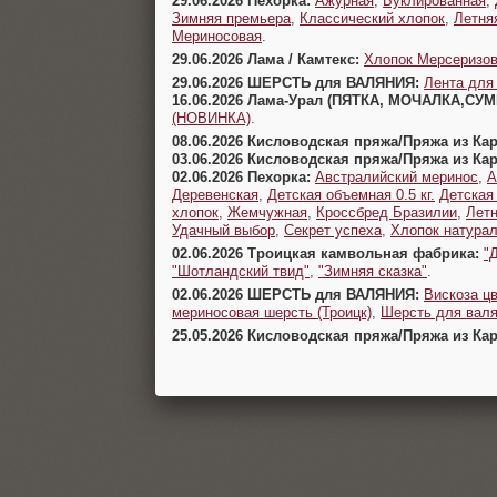
29.06.2026 Пехорка:
Ажурная
,
Буклированная
,
Зимняя премьера
,
Классический хлопок
,
Летня
Мериносовая
.
29.06.2026 Лама / Камтекс:
Хлопок Мерсеризо
29.06.2026 ШЕРСТЬ для ВАЛЯНИЯ:
Лента для
16.06.2026 Лама-Урал (ПЯТКА, МОЧАЛКА,СУ
(НОВИНКА)
.
08.06.2026 Кисловодская пряжа/Пряжа из Ка
03.06.2026 Кисловодская пряжа/Пряжа из Ка
02.06.2026 Пехорка:
Австралийский меринос
,
А
Деревенская
,
Детская объемная 0.5 кг.
Детская
хлопок
,
Жемчужная
,
Кроссбред Бразилии
,
Летн
Удачный выбор
,
Секрет успеха
,
Хлопок натура
02.06.2026 Троицкая камвольная фабрика:
"
"Шотландский твид"
,
"Зимняя сказка"
.
02.06.2026 ШЕРСТЬ для ВАЛЯНИЯ:
Вискоза цв
мериносовая шерсть (Троицк)
,
Шерсть для валя
25.05.2026 Кисловодская пряжа/Пряжа из Ка