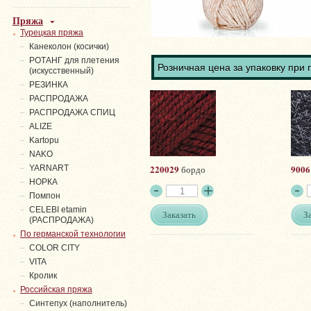
Пряжа
Турецкая пряжа
Канеколон (косички)
РОТАНГ для плетения
Розничная цена за упаковку при 
(искусственный)
PЕЗИНКА
РАСПРОДАЖА
РАСПРОДАЖА СПИЦ
ALIZE
Kartopu
NAKO
220029
9006
YARNART
бордо
НОРКА
Помпон
СELEBI etamin
Заказать
З
(РАСПРОДАЖА)
По германской технологии
COLOR CITY
VITA
Кролик
Российская пряжа
Синтепух (наполнитель)