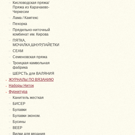
Кисловодская пряжа/
Пряжа из Карачаево-
Черкесии
Лама / Камтекс
Пехорка
Прядильно-ниточный
комбинат им. Кирова
ПЯТКА,
МОЧАЛКА,ШНУР,ПАЙЕТКИ
СЕАМ
Семеновская пряжа
Троицкая камвольная
фабрика
ШЕРСТЬ для ВАЛЯНИЯ
ЖУРНАЛЫ ПО ВЯЗАНИЮ
Наборы Ниток
Фурнитура
Канитель жесткая
БИСЕР
Булавки
Булавки эконом.
Бусины
ВЕЕР
Вилки для вязания