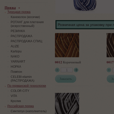
Пряжа
Турецкая пряжа
Канеколон (косички)
РОТАНГ для плетения
Розничная цена за упаковку при 
(искусственный)
PЕЗИНКА
РАСПРОДАЖА
РАСПРОДАЖА СПИЦ
ALIZE
Kartopu
NAKO
0012
0017
YARNART
Коричневый
НОРКА
Помпон
СELEBI etamin
Заказать
З
(РАСПРОДАЖА)
По германской технологии
COLOR CITY
VITA
Кролик
Российская пряжа
Синтепух (наполнитель)