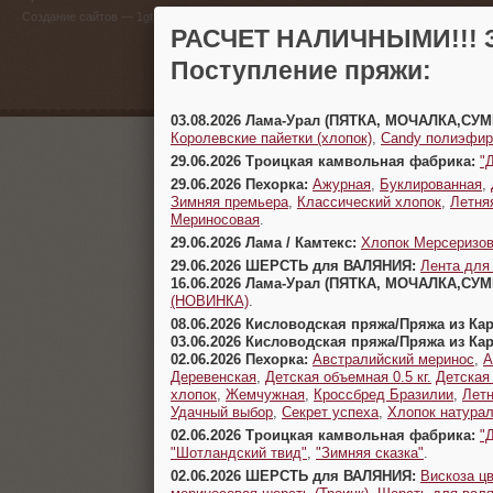
(383) 
Создание сайтов
— 1gt.ru
РАСЧЕТ НАЛИЧНЫМИ!!! З
г. Новосиб
Поступление пряжи:
03.08.2026 Лама-Урал (ПЯТКА, МОЧАЛКА,СУ
Королевские пайетки (хлопок)
,
Candy полиэфир
29.06.2026 Троицкая камвольная фабрика:
"
29.06.2026 Пехорка:
Ажурная
,
Буклированная
,
Зимняя премьера
,
Классический хлопок
,
Летня
Мериносовая
.
29.06.2026 Лама / Камтекс:
Хлопок Мерсеризо
29.06.2026 ШЕРСТЬ для ВАЛЯНИЯ:
Лента для
16.06.2026 Лама-Урал (ПЯТКА, МОЧАЛКА,СУ
(НОВИНКА)
.
08.06.2026 Кисловодская пряжа/Пряжа из Ка
03.06.2026 Кисловодская пряжа/Пряжа из Ка
02.06.2026 Пехорка:
Австралийский меринос
,
А
Деревенская
,
Детская объемная 0.5 кг.
Детская
хлопок
,
Жемчужная
,
Кроссбред Бразилии
,
Летн
Удачный выбор
,
Секрет успеха
,
Хлопок натура
02.06.2026 Троицкая камвольная фабрика:
"
"Шотландский твид"
,
"Зимняя сказка"
.
02.06.2026 ШЕРСТЬ для ВАЛЯНИЯ:
Вискоза цв