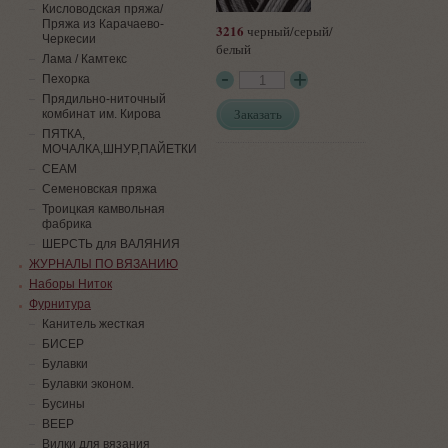
Кисловодская пряжа/
Пряжа из Карачаево-
3216
черный/серый/
Черкесии
белый
Лама / Камтекс
Пехорка
Прядильно-ниточный
Заказать
комбинат им. Кирова
ПЯТКА,
МОЧАЛКА,ШНУР,ПАЙЕТКИ
СЕАМ
Семеновская пряжа
Троицкая камвольная
фабрика
ШЕРСТЬ для ВАЛЯНИЯ
ЖУРНАЛЫ ПО ВЯЗАНИЮ
Наборы Ниток
Фурнитура
Канитель жесткая
БИСЕР
Булавки
Булавки эконом.
Бусины
ВЕЕР
Вилки для вязания