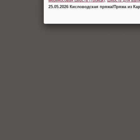
мериносовая шерсть (Троицк)
,
Шерсть для валя
25.05.2026 Кисловодская пряжа/Пряжа из Ка