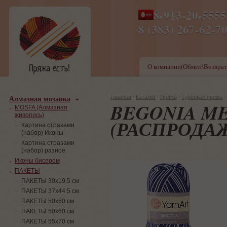
8-913-20-555
ПН-ПТ 8-17,СБ-ВС 9-1
8 (383) 267-6
О компании(Обмен\Возврат
Алмазная мозаика
Главная
/
Каталог
/
Пряжа
/
Турецкая пряжа
/
BEGONIA M
MOSFA (Алмазная
живопись)
(РАСПРОДА
Картина стразами
(набор) Иконы
Картина стразами
(набор) разное
Иконы бисером
ПАКЕТЫ
ПАКЕТЫ 30х19.5 см
ПАКЕТЫ 37х44.5 см
ПАКЕТЫ 50х60 см
ПАКЕТЫ 50х60 см
ПАКЕТЫ 55х70 см