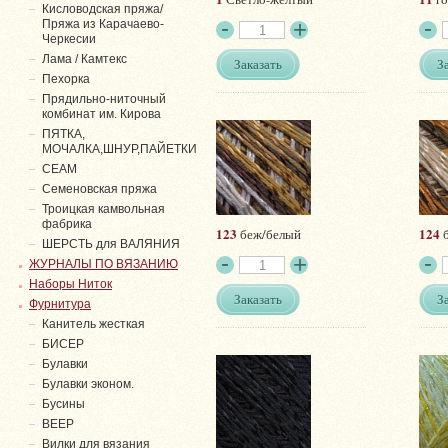
Кисловодская пряжа/
Пряжа из Карачаево-
Черкесии
Лама / Камтекс
Заказать
З
Пехорка
Прядильно-ниточный
комбинат им. Кирова
ПЯТКА,
МОЧАЛКА,ШНУР,ПАЙЕТКИ
СЕАМ
Семеновская пряжа
Троицкая камвольная
фабрика
123
124
беж/белый
б
ШЕРСТЬ для ВАЛЯНИЯ
ЖУРНАЛЫ ПО ВЯЗАНИЮ
Наборы Ниток
Заказать
З
Фурнитура
Канитель жесткая
БИСЕР
Булавки
Булавки эконом.
Бусины
ВЕЕР
Вилки для вязания