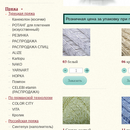
Пряжа
Турецкая пряжа
Розничная цена за упаковку при 
Канеколон (косички)
РОТАНГ для плетения
(искусственный)
PЕЗИНКА
РАСПРОДАЖА
РАСПРОДАЖА СПИЦ
ALIZE
Kartopu
03
06
белый
кр
NAKO
YARNART
НОРКА
Заказать
З
Помпон
СELEBI etamin
(РАСПРОДАЖА)
По германской технологии
COLOR CITY
VITA
Кролик
Российская пряжа
Синтепух (наполнитель)
1
11
Светло-желтый
го