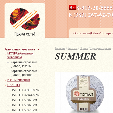
8-913-20-555
ПН-ПТ 8-17,СБ-ВС 9-1
8 (383) 267-6
О компании(Обмен\Возврат
Алмазная мозаика
Главная
/
Каталог
/
Пряжа
/
Турецкая пряжа
/
SUMMER
MOSFA (Алмазная
живопись)
Картина стразами
(набор) Иконы
Картина стразами
(набор) разное
Иконы бисером
ПАКЕТЫ
ПАКЕТЫ 30х19.5 см
ПАКЕТЫ 37х44.5 см
ПАКЕТЫ 50х60 см
ПАКЕТЫ 50х60 см
ПАКЕТЫ 55х70 см