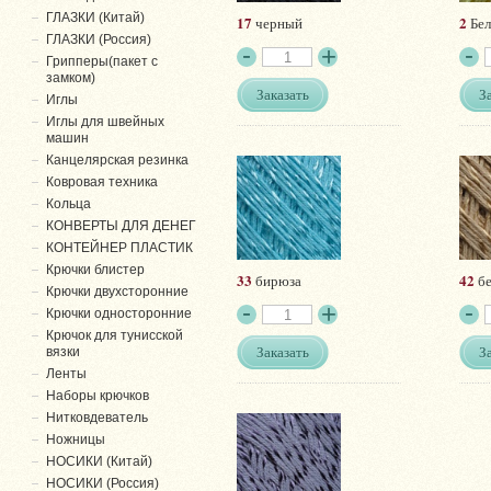
ГЛАЗКИ (Китай)
17
2
черный
Бел
ГЛАЗКИ (Россия)
Грипперы(пакет с
замком)
Заказать
З
Иглы
Иглы для швейных
машин
Канцелярская резинка
Ковровая техника
Кольца
КОНВЕРТЫ ДЛЯ ДЕНЕГ
КОНТЕЙНЕР ПЛАСТИК
Крючки блистер
33
42
бирюза
б
Крючки двухсторонние
Крючки односторонние
Крючок для тунисской
Заказать
З
вязки
Ленты
Наборы крючков
Нитковдеватель
Ножницы
НОСИКИ (Китай)
НОСИКИ (Россия)