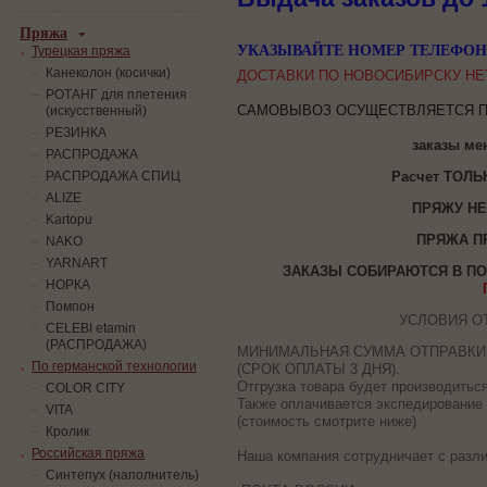
Пряжа
УКАЗЫВАЙТЕ НОМЕР ТЕЛЕФОНА 
Турецкая пряжа
Канеколон (косички)
ДОСТАВКИ ПО НОВОСИБИРСКУ НЕ
РОТАНГ для плетения
САМОВЫВОЗ ОСУЩЕСТВЛЯЕТСЯ ПО
(искусственный)
PЕЗИНКА
заказы ме
РАСПРОДАЖА
Расчет ТОЛЬ
РАСПРОДАЖА СПИЦ
ALIZE
ПРЯЖУ НЕ
Kartopu
ПРЯЖА П
NAKO
YARNART
ЗАКАЗЫ СОБИРАЮТСЯ В ПО
НОРКА
Помпон
УСЛОВИЯ О
СELEBI etamin
(РАСПРОДАЖА)
МИНИМАЛЬНАЯ СУММА ОТПРАВКИ 
По германской технологии
(СРОК ОПЛАТЫ 3 ДНЯ).
Отгрузка товара будет производитьс
COLOR CITY
Также оплачивается экспедирование 
VITA
(стоимость смотрите ниже)
Кролик
Российская пряжа
Наша компания сотрудничает с разл
Синтепух (наполнитель)