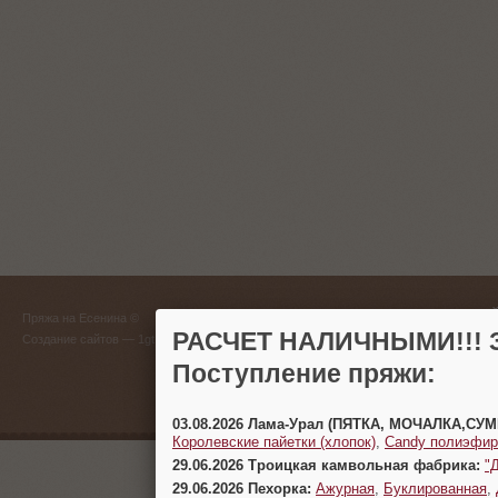
ГЛАВНЫЙ
Пряжа на Есенина ©
(383) 
РАСЧЕТ НАЛИЧНЫМИ!!! З
Создание сайтов
— 1gt.ru
Поступление пряжи:
г. Новосиб
03.08.2026 Лама-Урал (ПЯТКА, МОЧАЛКА,СУ
Королевские пайетки (хлопок)
,
Candy полиэфир
29.06.2026 Троицкая камвольная фабрика:
"
29.06.2026 Пехорка:
Ажурная
,
Буклированная
,