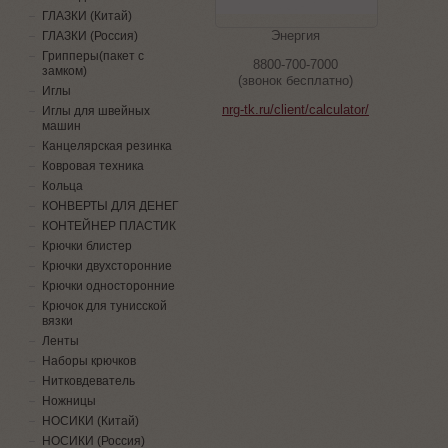
ГЛАЗКИ (Китай)
Энергия
ГЛАЗКИ (Россия)
Грипперы(пакет с
8800-700-7000
замком)
(звонок бесплатно)
Иглы
nrg-tk.ru/client/calculator/
Иглы для швейных
машин
Канцелярская резинка
Ковровая техника
Кольца
КОНВЕРТЫ ДЛЯ ДЕНЕГ
КОНТЕЙНЕР ПЛАСТИК
Крючки блистер
Крючки двухсторонние
Крючки односторонние
Крючок для тунисской
вязки
Ленты
Наборы крючков
Нитковдеватель
Ножницы
НОСИКИ (Китай)
НОСИКИ (Россия)