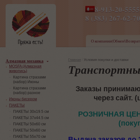
8-913-20-555
ПН-ПТ 8-17,СБ-ВС 9-1
8 (383) 267-6
О компании(Обмен\Возврат
Алмазная мозаика
Главная
/
Условия покупки и доставки
Транспортны
MOSFA (Алмазная
живопись)
Картина стразами
(набор) Иконы
Заказы принимают
Картина стразами
(набор) разное
через сайт.
(
Иконы бисером
ПАКЕТЫ
ПАКЕТЫ 30х19.5 см
РОЗНИЧНАЯ ЦЕН
ПАКЕТЫ 37х44.5 см
(поку
ПАКЕТЫ 50х60 см
ПАКЕТЫ 50х60 см
ПАКЕТЫ 55х70 см
Выдача заказов до 