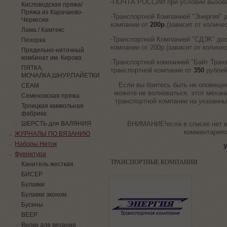
-ПОЧТА РОССИИ при условии вызов
Кисловодская пряжа/
Пряжа из Карачаево-
-Транспортной Компанией "Энергия" 
Черкесии
компании от
200р
.(зависит от количе
Лама / Камтекс
-Транспортной Компанией "СДЭК" дос
Пехорка
компании от 200р.(зависит от количес
Прядильно-ниточный
комбинат им. Кирова
-Транспортной компанией "Байт Транз
ПЯТКА,
транспортной компании от
350
рублей
МОЧАЛКА,ШНУР,ПАЙЕТКИ
Если вы боитесь быть не оповещен
СЕАМ
можете не волноваться, этот механ
Семеновская пряжа
транспортной компании на указанны
Троицкая камвольная
фабрика
ВНИМАНИЕ!если в списке нет в
ШЕРСТЬ для ВАЛЯНИЯ
комментариях
ЖУРНАЛЫ ПО ВЯЗАНИЮ
Наборы Ниток
У
Фурнитура
ТРАНСПОРТНЫЕ КОМПАНИИ
Канитель жесткая
БИСЕР
Булавки
Булавки эконом.
Бусины
ВЕЕР
Вилки для вязания