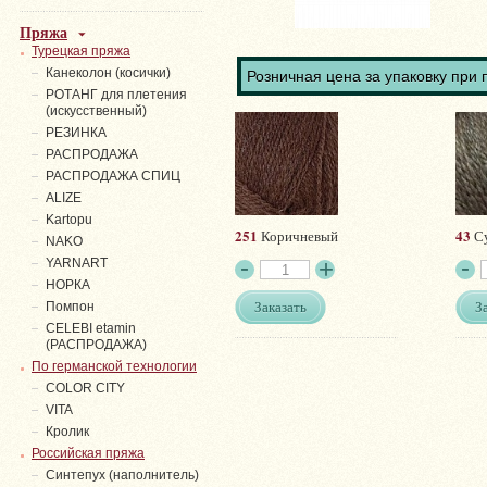
Пряжа
Турецкая пряжа
Канеколон (косички)
Розничная цена за упаковку при 
РОТАНГ для плетения
(искусственный)
PЕЗИНКА
РАСПРОДАЖА
РАСПРОДАЖА СПИЦ
ALIZE
Kartopu
251
43
Коричневый
Су
NAKO
YARNART
НОРКА
Заказать
З
Помпон
СELEBI etamin
(РАСПРОДАЖА)
По германской технологии
COLOR CITY
VITA
Кролик
Российская пряжа
Синтепух (наполнитель)