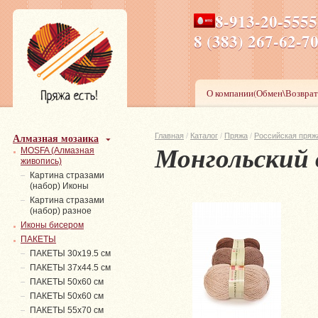
8-913-20-555
ПН-ПТ 8-17,СБ-ВС 9-1
8 (383) 267-6
О компании(Обмен\Возврат
Алмазная мозаика
Главная
/
Каталог
/
Пряжа
/
Российская пряж
Монгольский 
MOSFA (Алмазная
живопись)
Картина стразами
(набор) Иконы
Картина стразами
(набор) разное
Иконы бисером
ПАКЕТЫ
ПАКЕТЫ 30х19.5 см
ПАКЕТЫ 37х44.5 см
ПАКЕТЫ 50х60 см
ПАКЕТЫ 50х60 см
ПАКЕТЫ 55х70 см