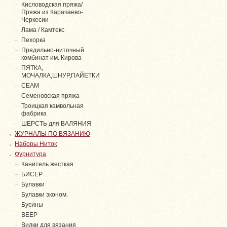
Кисловодская пряжа/
Пряжа из Карачаево-
Черкесии
Лама / Камтекс
Пехорка
Прядильно-ниточный
комбинат им. Кирова
ПЯТКА,
МОЧАЛКА,ШНУР,ПАЙЕТКИ
СЕАМ
Семеновская пряжа
Троицкая камвольная
фабрика
ШЕРСТЬ для ВАЛЯНИЯ
ЖУРНАЛЫ ПО ВЯЗАНИЮ
Наборы Ниток
Фурнитура
Канитель жесткая
БИСЕР
Булавки
Булавки эконом.
Бусины
ВЕЕР
Вилки для вязания