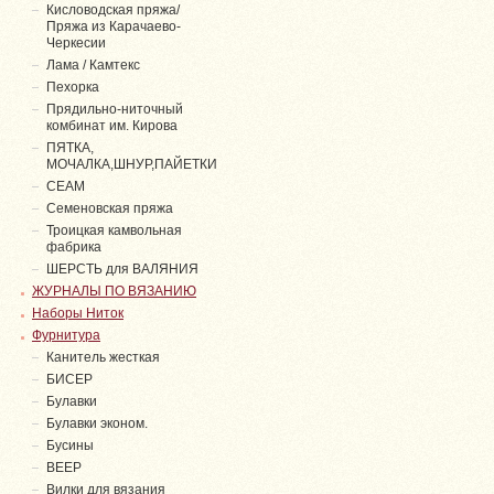
Кисловодская пряжа/
Пряжа из Карачаево-
Черкесии
Лама / Камтекс
Пехорка
Прядильно-ниточный
комбинат им. Кирова
ПЯТКА,
МОЧАЛКА,ШНУР,ПАЙЕТКИ
СЕАМ
Семеновская пряжа
Троицкая камвольная
фабрика
ШЕРСТЬ для ВАЛЯНИЯ
ЖУРНАЛЫ ПО ВЯЗАНИЮ
Наборы Ниток
Фурнитура
Канитель жесткая
БИСЕР
Булавки
Булавки эконом.
Бусины
ВЕЕР
Вилки для вязания