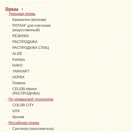
Пряжа
Турецкая пряжа
Канеколон (косички)
РОТАНГ для плетения
(искусственный)
PЕЗИНКА
РАСПРОДАЖА
РАСПРОДАЖА СПИЦ
ALIZE
Kartopu
NAKO
YARNART
НОРКА
Помпон
СELEBI etamin
(РАСПРОДАЖА)
По германской технологии
COLOR CITY
VITA
Кролик
Российская пряжа
Синтепух (наполнитель)