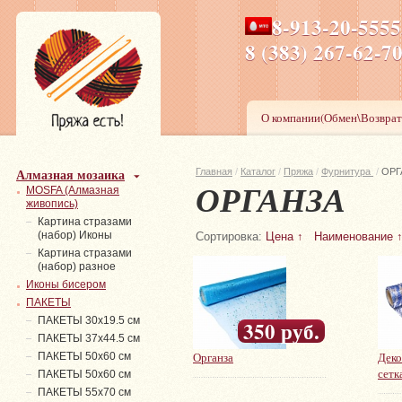
8-913-20-555
ПН-ПТ 8-17,СБ-ВС 9-1
8 (383) 267-6
О компании(Обмен\Возврат
Алмазная мозаика
Главная
/
Каталог
/
Пряжа
/
Фурнитура
/
ОРГ
ОРГАНЗА
MOSFA (Алмазная
живопись)
Картина стразами
(набор) Иконы
Сортировка:
Цена ↑
Наименование 
Картина стразами
(набор) разное
Иконы бисером
ПАКЕТЫ
ПАКЕТЫ 30х19.5 см
350 руб.
ПАКЕТЫ 37х44.5 см
Органза
Деко
ПАКЕТЫ 50х60 см
сетк
ПАКЕТЫ 50х60 см
ПАКЕТЫ 55х70 см