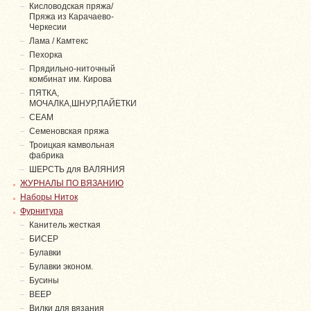
Кисловодская пряжа/
Пряжа из Карачаево-
Черкесии
Лама / Камтекс
Пехорка
Прядильно-ниточный
комбинат им. Кирова
ПЯТКА,
МОЧАЛКА,ШНУР,ПАЙЕТКИ
СЕАМ
Семеновская пряжа
Троицкая камвольная
фабрика
ШЕРСТЬ для ВАЛЯНИЯ
ЖУРНАЛЫ ПО ВЯЗАНИЮ
Наборы Ниток
Фурнитура
Канитель жесткая
БИСЕР
Булавки
Булавки эконом.
Бусины
ВЕЕР
Вилки для вязания