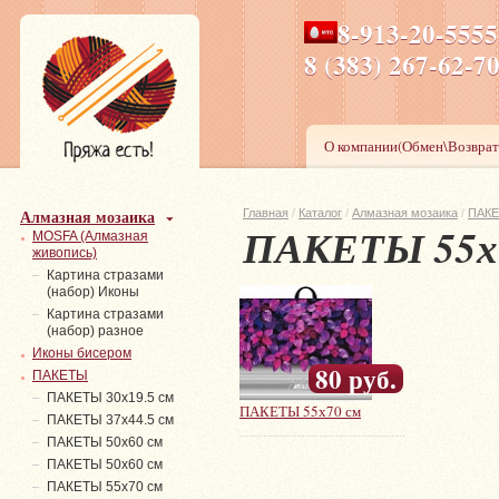
8-913-20-555
ПН-ПТ 8-17,СБ-ВС 9-1
8 (383) 267-6
О компании(Обмен\Возврат
Алмазная мозаика
Главная
/
Каталог
/
Алмазная мозаика
/
ПАК
ПАКЕТЫ 55х
MOSFA (Алмазная
живопись)
Картина стразами
(набор) Иконы
Картина стразами
(набор) разное
Иконы бисером
80 руб.
ПАКЕТЫ
ПАКЕТЫ 30х19.5 см
ПАКЕТЫ 55х70 см
ПАКЕТЫ 37х44.5 см
ПАКЕТЫ 50х60 см
ПАКЕТЫ 50х60 см
ПАКЕТЫ 55х70 см