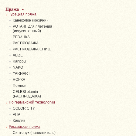
Пряжа
Турецкая пряжа
Канеколон (косички)
РОТАНГ для плетения
(искусственный)
PЕЗИНКА
РАСПРОДАЖА
РАСПРОДАЖА СПИЦ
ALIZE
Kartopu
NAKO
YARNART
НОРКА
Помпон
СELEBI etamin
(РАСПРОДАЖА)
По германской технологии
COLOR CITY
VITA
Кролик
Российская пряжа
Синтепух (наполнитель)