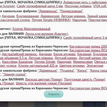
Урал (ПЯТКА, МОЧАЛКА,СУМКИ,ШЛЯПКИ.):
Добавочная нить с пайетками
662
663
овый
Лимонный
Экзотика
и (хлопок)
,
Candy полиэфирный шнур 3 мм
,
Носочная добавка
,
VIVA sof
ая камвольная фабрика:
"Деревенька"
,
"Подмосковная"
.
:
Ажурная
,
Буклированная
,
Деревенская
,
Детская новинка
,
Зимний вариа
Классический хлопок
,
Летняя Simple (НОВИНКА)
,
Народная
,
Перспективн
ь
Заказать
Заказать
Камтекс:
Хлопок Мерсеризованный
.
Ь для ВАЛЯНИЯ:
Лента для валяния (Камтекс)
,
Урал (ПЯТКА, МОЧАЛКА,СУМКИ,ШЛЯПКИ.):
Candy полиэфирный шнур 3 
одская пряжа/Пряжа из Карачаево-Черкесии:
Кисловодская пряжа 1000
одская пряжа/Пряжа из Карачаево-Черкесии:
Кисловодская пряжа (В
:
Австралийский меринос
,
Ажурная
,
Белое кружево
,
Бисерная
,
Буклиров
ая объемная 0.5 кг.
Детская новинка
,
Детский каприз
,
Детский каприз тё
я
,
Кроссбред Бразилии
,
Летняя Simple
,
Народная
,
Мериносовая
,
Овечья 
665
666
уд
Розовый леденец
Перламутр
крет успеха
,
Хлопок натуральный 425 м
,
Цветное кружево
,
Элегантная
.
ая камвольная фабрика:
"Деревенька"
,
"Пушинка"
,
"Кроха"
,
"Кроха секц
"
,
"Зимняя сказка"
.
ь
Заказать
Заказать
Ь для ВАЛЯНИЯ:
Вискоза цветная (Троицк)
,
Полутонкая шерсть (Троицк)
,
 (Троицк)
,
Шерсть для валяния тонкая (Пехорка)
.
одская пряжа/Пряжа из Карачаево-Черкесии:
Кисловодская пряжа (В
Закрыть