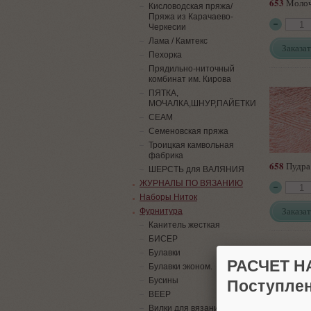
653
Моло
Кисловодская пряжа/
Пряжа из Карачаево-
Черкесии
Лама / Камтекс
Заказат
Пехорка
Прядильно-ниточный
комбинат им. Кирова
ПЯТКА,
МОЧАЛКА,ШНУР,ПАЙЕТКИ
СЕАМ
Семеновская пряжа
Троицкая камвольная
фабрика
658
Пудра
ШЕРСТЬ для ВАЛЯНИЯ
ЖУРНАЛЫ ПО ВЯЗАНИЮ
Наборы Ниток
Заказат
Фурнитура
Канитель жесткая
БИСЕР
Булавки
РАСЧЕТ Н
Булавки эконом.
Бусины
Поступлен
ВЕЕР
Вилки для вязания