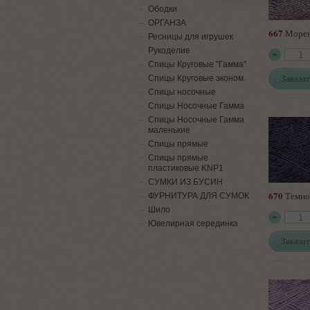
Ободки
ОРГАНЗА
667
Морен
Ресницы для игрушек
Рукоделие
Спицы Круговые "Гамма"
Заказат
Спицы Круговые эконом.
Спицы носочные
Спицы Носочные Гамма
Спицы Носочные Гамма
маленькие
Спицы прямые
Спицы прямые
пластиковые KNP1
СУМКИ ИЗ БУСИН
670
Темно
ФУРНИТУРА ДЛЯ СУМОК
Шило
Ювелирная серединка
Заказат