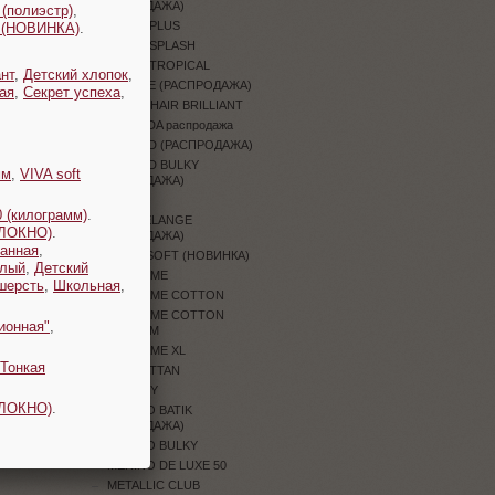
(РАСПРОДАЖА)
 (полиэстр)
,
JEANS PLUS
t (НОВИНКА)
.
JEANS SPLASH
JEANS TROPICAL
нт
,
Детский хлопок
,
JUNGLE (РАСПРОДАЖА)
ая
,
Секрет успеха
,
KID MOHAIR BRILLIANT
LAMBADA распродажа
LEGEND (РАСПРОДАЖА)
LEGEND BULKY
мм
,
VIVA soft
(РАСПРОДАЖА)
LILY
 (килограмм)
.
LILY MELANGE
ОЛОКНО)
.
(РАСПРОДАЖА)
анная
,
LINEN SOFT (НОВИНКА)
плый
,
Детский
MACRAME
шерсть
,
Школьная
,
MACRAME COTTON
MACRAME COTTON
ионная"
,
SPECTRUM
MACRAME XL
Тонкая
MANHATTAN
MELODY
ОЛОКНО)
.
MERINO BATIK
(РАСПРОДАЖА)
MERINO BULKY
MERINO DE LUXE 50
METALLIC CLUB