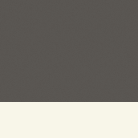
ГЛАВНЫЙ ОФИС:
ОТДЕЛ 
(383) 267-62-70
(383) 
г. Новосибирск, ул. Есенина, 55
г. Новосиб