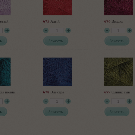
675
676
евый
Алый
Вишня
ь
Заказать
Заказать
678
679
ая волна
Электра
Оливковый
ь
Заказать
Заказать