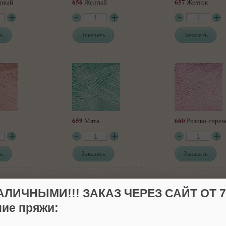
656
657
чный
Желтый
Желток
ь
Заказать
Заказать
659
660
Мята
Розово-сирен
ь
Заказать
Заказать
АЛИЧНЫМИ!!! ЗАКАЗ ЧЕРЕЗ САЙТ ОТ 70
ие пряжи: