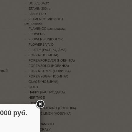
DOLCE BABY
ETAMIN 300 гр.
FABLE FUR
FLAMENCO MIDNIGHT
распродажа
FLAMENCO распродажа
FLOWERS
FLOWERS UNICOLOR
FLOWERS VIVID
FLUFFY (РАСПРОДАЖА)
FORZA (НОВИНКА)
FORZA FOREVER (НОВИНКА)
FORZA SOLID (НОВИНКА)
евый
FORZA STRIPE (НОВИНКА)
FORZA YOGA (НОВИНКА)
GLACE (НОВИНКА)
GOLD
HAPPY (РАСПРОДАЖА)
HERITAGE
IDEAL
IMPERIAL MERINO (НОВИНКА)
00 руб.
INTENSE LINEN (НОВИНКА)
JEANS
JEANS BAMBOO
JEANS CRAZY