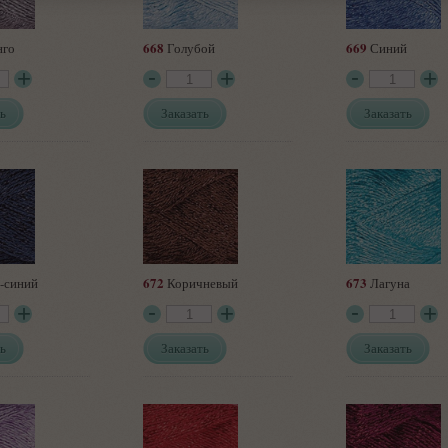
668
669
го
Голубой
Синий
ь
Заказать
Заказать
672
673
-синий
Коричневый
Лагуна
ь
Заказать
Заказать