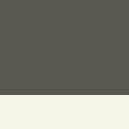
Пряжа на Есенина ©
Создание сайтов
— 1gt.ru