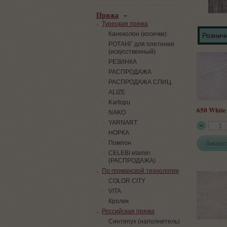
Пряжа
Турецкая пряжа
Канеколон (косички)
Розничн
РОТАНГ для плетения
(искусственный)
PЕЗИНКА
РАСПРОДАЖА
РАСПРОДАЖА СПИЦ
ALIZE
Kartopu
650 White
NAKO
YARNART
НОРКА
Заказат
Помпон
СELEBI etamin
(РАСПРОДАЖА)
По германской технологии
COLOR CITY
VITA
Кролик
Российская пряжа
Синтепух (наполнитель)