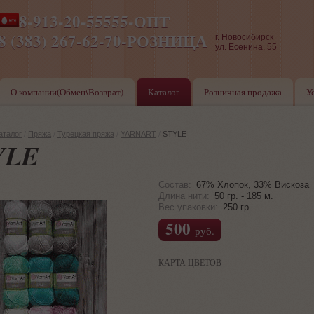
8-913-20-55555-ОПТ
ПН-ПТ 8-17,СБ-ВС 9-17
8 (383) 267-62-70-РОЗНИЦА
г. Новосибирск
ул. Есенина, 55
О компании(Обмен\Возврат)
Каталог
Розничная продажа
У
аталог
/
Пряжа
/
Турецкая пряжа
/
YARNART
/
STYLE
YLE
Состав:
67% Хлопок, 33% Вискоза
Длина нити:
50 гр. - 185 м.
Вес упаковки:
250 гр.
500
руб.
КАРТА ЦВЕТОВ