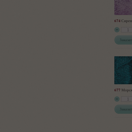
674
Сирен
Заказат
677
Морск
Заказат