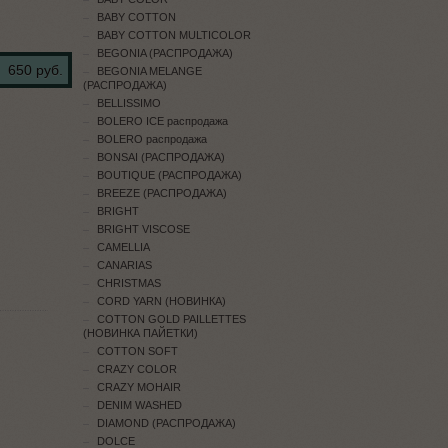
BABY COTTON
BABY COTTON MULTICOLOR
BEGONIA (РАСПРОДАЖА)
650 руб.
BEGONIA MELANGE
(РАСПРОДАЖА)
BELLISSIMO
BOLERO ICE распродажа
BOLERO распродажа
BONSAI (РАСПРОДАЖА)
BOUTIQUE (РАСПРОДАЖА)
BREEZE (РАСПРОДАЖА)
BRIGHT
BRIGHT VISCOSE
CAMELLIA
CANARIAS
CHRISTMAS
CORD YARN (НОВИНКА)
COTTON GOLD PAILLETTES
(НОВИНКА ПАЙЕТКИ)
COTTON SOFT
CRAZY COLOR
CRAZY MOHAIR
DENIM WASHED
DIAMOND (РАСПРОДАЖА)
DOLCE