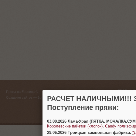
ГЛАВНЫЙ
Пряжа на Есенина ©
(383) 
РАСЧЕТ НАЛИЧНЫМИ!!! З
Создание сайтов
— 1gt.ru
Поступление пряжи:
г. Новосиб
03.08.2026 Лама-Урал (ПЯТКА, МОЧАЛКА,СУ
Королевские пайетки (хлопок)
,
Candy полиэфир
29.06.2026 Троицкая камвольная фабрика:
"