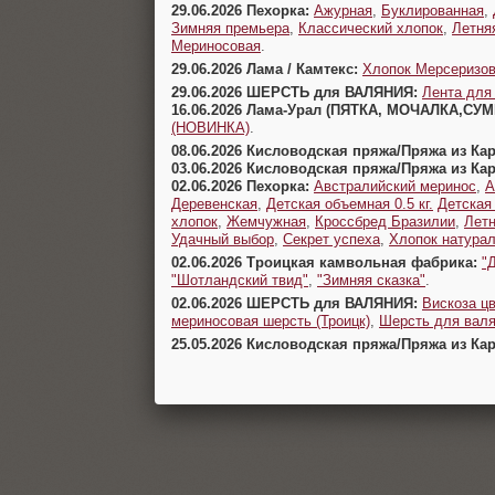
29.06.2026 Пехорка:
Ажурная
,
Буклированная
,
Зимняя премьера
,
Классический хлопок
,
Летня
Мериносовая
.
29.06.2026 Лама / Камтекс:
Хлопок Мерсеризо
29.06.2026 ШЕРСТЬ для ВАЛЯНИЯ:
Лента для
16.06.2026 Лама-Урал (ПЯТКА, МОЧАЛКА,СУ
(НОВИНКА)
.
08.06.2026 Кисловодская пряжа/Пряжа из Ка
03.06.2026 Кисловодская пряжа/Пряжа из Ка
02.06.2026 Пехорка:
Австралийский меринос
,
А
Деревенская
,
Детская объемная 0.5 кг.
Детская
хлопок
,
Жемчужная
,
Кроссбред Бразилии
,
Летн
Удачный выбор
,
Секрет успеха
,
Хлопок натура
02.06.2026 Троицкая камвольная фабрика:
"
"Шотландский твид"
,
"Зимняя сказка"
.
02.06.2026 ШЕРСТЬ для ВАЛЯНИЯ:
Вискоза цв
мериносовая шерсть (Троицк)
,
Шерсть для валя
25.05.2026 Кисловодская пряжа/Пряжа из Ка