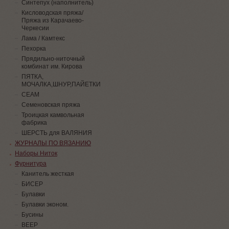
Синтепух (наполнитель)
Кисловодская пряжа/
Пряжа из Карачаево-
Черкесии
Лама / Камтекс
Пехорка
Прядильно-ниточный
комбинат им. Кирова
ПЯТКА,
МОЧАЛКА,ШНУР,ПАЙЕТКИ
СЕАМ
Семеновская пряжа
Троицкая камвольная
фабрика
ШЕРСТЬ для ВАЛЯНИЯ
ЖУРНАЛЫ ПО ВЯЗАНИЮ
Наборы Ниток
Фурнитура
Канитель жесткая
БИСЕР
Булавки
Булавки эконом.
Бусины
ВЕЕР