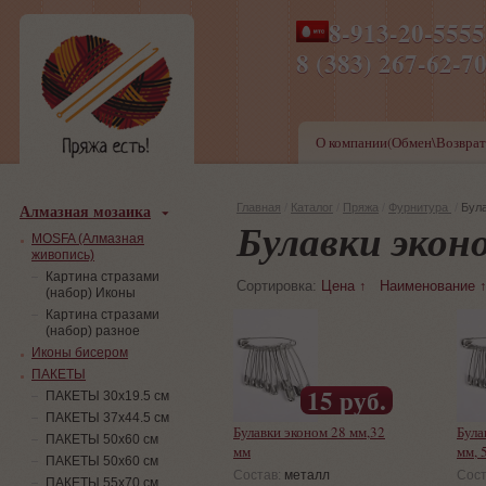
8-913-20-555
ПН-ПТ 8-17,СБ-ВС 9-1
8 (383) 267-6
О компании(Обмен\Возврат
Алмазная мозаика
Главная
/
Каталог
/
Пряжа
/
Фурнитура
/
Була
Булавки экон
MOSFA (Алмазная
живопись)
Картина стразами
Сортировка:
Цена ↑
Наименование 
(набор) Иконы
Картина стразами
(набор) разное
Иконы бисером
ПАКЕТЫ
15 руб.
ПАКЕТЫ 30х19.5 см
ПАКЕТЫ 37х44.5 см
Булавки эконом 28 мм,32
Була
ПАКЕТЫ 50х60 см
мм
мм, 
ПАКЕТЫ 50х60 см
Состав:
металл
Сост
ПАКЕТЫ 55х70 см