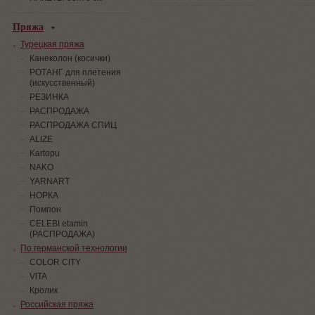
Пряжа
Турецкая пряжа
Канеколон (косички)
РОТАНГ для плетения
(искусственный)
PЕЗИНКА
РАСПРОДАЖА
РАСПРОДАЖА СПИЦ
ALIZE
Kartopu
NAKO
YARNART
НОРКА
Помпон
СELEBI etamin
(РАСПРОДАЖА)
По германской технологии
COLOR CITY
VITA
Кролик
Российская пряжа