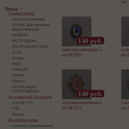
шт)
Пряжа
Турецкая пряжа
Канеколон (косички)
РОТАНГ для плетения
(искусственный)
PЕЗИНКА
140 руб.
РАСПРОДАЖА
РАСПРОДАЖА СПИЦ
Серединка ювелирная (2
Сере
ALIZE
шт) SF-5959
шт) 
Kartopu
NAKO
YARNART
НОРКА
Помпон
СELEBI etamin
140 руб.
(РАСПРОДАЖА)
По германской технологии
Серединка ювелирная (2
Сере
COLOR CITY
шт) SF-5952
шт) 
VITA
Кролик
Российская пряжа
Синтепух (наполнитель)