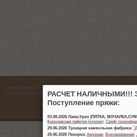
ГЛАВНЫЙ
Пряжа на Есенина ©
(383) 
РАСЧЕТ НАЛИЧНЫМИ!!! З
Создание сайтов
— 1gt.ru
Поступление пряжи:
г. Новосиб
03.08.2026 Лама-Урал (ПЯТКА, МОЧАЛКА,СУ
Королевские пайетки (хлопок)
,
Candy полиэфир
29.06.2026 Троицкая камвольная фабрика:
"
29.06.2026 Пехорка:
Ажурная
,
Буклированная
,