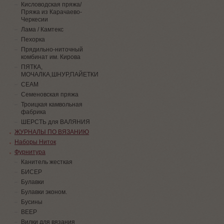
Кисловодская пряжа/
Пряжа из Карачаево-
Черкесии
Лама / Камтекс
Пехорка
Прядильно-ниточный
комбинат им. Кирова
ПЯТКА,
МОЧАЛКА,ШНУР,ПАЙЕТКИ
СЕАМ
Семеновская пряжа
Троицкая камвольная
фабрика
ШЕРСТЬ для ВАЛЯНИЯ
ЖУРНАЛЫ ПО ВЯЗАНИЮ
Наборы Ниток
Фурнитура
Канитель жесткая
БИСЕР
Булавки
Булавки эконом.
Бусины
ВЕЕР
Вилки для вязания