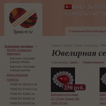
8-913-20-555
ПН-ПТ 8-17,СБ-ВС 9-1
8 (383) 267-6
О компании(Обмен\Возврат
Алмазная мозаика
Главная
/
Каталог
/
Пряжа
/
Фурнитура
/
Юве
Ювелирная се
MOSFA (Алмазная
живопись)
Картина стразами
(набор) Иконы
Сортировка:
Цена ↑
Наименование 
Картина стразами
(набор) разное
Иконы бисером
ПАКЕТЫ
ПАКЕТЫ 30х19.5 см
250 руб.
ПАКЕТЫ 37х44.5 см
Кабошон-серединка
Каб
ПАКЕТЫ 50х60 см
22*18 мм "Капля" SF-
24*1
ПАКЕТЫ 50х60 см
1646 (20 шт)
заос
ПАКЕТЫ 55х70 см