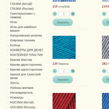
ГЛАЗКИ (Китай)
215
215
голубой
ГЛАЗКИ (Россия)
Грипперы(пакет с
замком)
Заказать
З
Иглы
Иглы для швейных
машин
Канцелярская резинка
Ковровая техника
Кольца
КОНВЕРТЫ ДЛЯ ДЕНЕГ
КОНТЕЙНЕР ПЛАСТИК
Крючки блистер
235
282
бирюза
С
Крючки двухсторонние
Крючки односторонние
Крючок для тунисской
вязки
Заказать
З
Ленты
Наборы крючков
Нитковдеватель
Ножницы
НОСИКИ (Китай)
НОСИКИ (Россия)