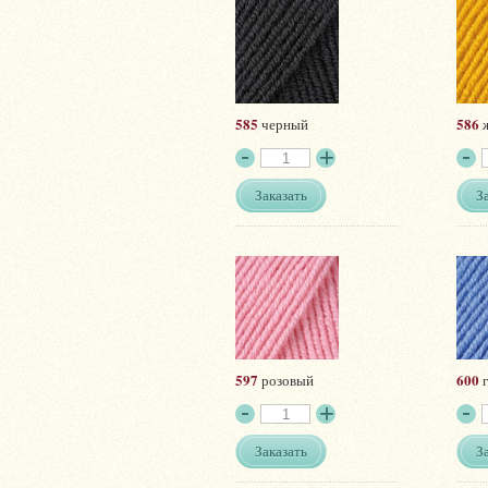
585
586
черный
ж
Заказать
З
597
600
розовый
г
Заказать
З