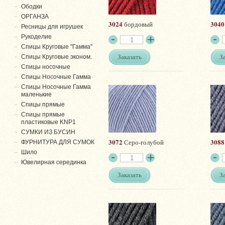
Ободки
ОРГАНЗА
3024
3040
бордовый
Ресницы для игрушек
Рукоделие
Спицы Круговые "Гамма"
Заказать
З
Спицы Круговые эконом.
Спицы носочные
Спицы Носочные Гамма
Спицы Носочные Гамма
маленькие
Спицы прямые
Спицы прямые
пластиковые KNP1
СУМКИ ИЗ БУСИН
3072
3088
Серо-голубой
ФУРНИТУРА ДЛЯ СУМОК
Шило
Ювелирная серединка
Заказать
З