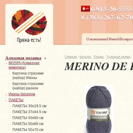
8-913-20-555
ПН-ПТ 8-17,СБ-ВС 9-1
8 (383) 267-6
О компании(Обмен\Возврат
Алмазная мозаика
Главная
/
Каталог
/
Пряжа
/
Турецкая пряжа
/
MERINO DE 
MOSFA (Алмазная
живопись)
Картина стразами
(набор) Иконы
Картина стразами
(набор) разное
Иконы бисером
ПАКЕТЫ
ПАКЕТЫ 30х19.5 см
ПАКЕТЫ 37х44.5 см
ПАКЕТЫ 50х60 см
ПАКЕТЫ 50х60 см
ПАКЕТЫ 55х70 см