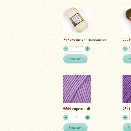
752 exclusive
777
Шампанское
Заказать
З
9560
9561
сиреневый
Заказать
З