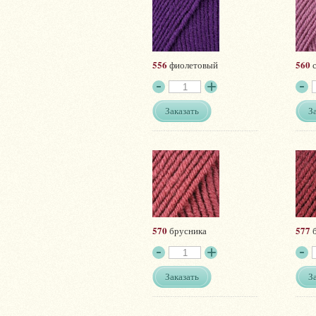
556
560
фиолетовый
с
Заказать
З
570
577
брусника
б
Заказать
З