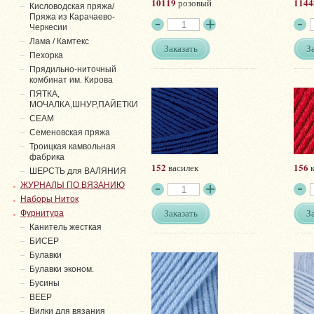
10119
1144
розовый
Кисловодская пряжа/
Пряжа из Карачаево-
Черкесии
Лама / Камтекс
Заказать
З
Пехорка
Прядильно-ниточный
комбинат им. Кирова
ПЯТКА,
МОЧАЛКА,ШНУР,ПАЙЕТКИ
СЕАМ
Семеновская пряжа
Троицкая камвольная
фабрика
152
156
василек
к
ШЕРСТЬ для ВАЛЯНИЯ
ЖУРНАЛЫ ПО ВЯЗАНИЮ
Наборы Ниток
Заказать
З
Фурнитура
Канитель жесткая
БИСЕР
Булавки
Булавки эконом.
Бусины
ВЕЕР
Вилки для вязания