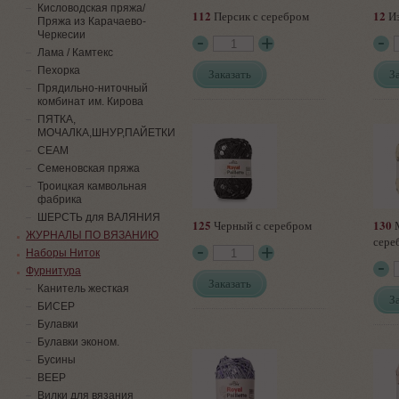
Кисловодская пряжа/
112
12
Персик с серебром
Из
Пряжа из Карачаево-
Черкесии
Лама / Камтекс
Пехорка
Заказать
З
Прядильно-ниточный
комбинат им. Кирова
ПЯТКА,
МОЧАЛКА,ШНУР,ПАЙЕТКИ
СЕАМ
Семеновская пряжа
Троицкая камвольная
фабрика
ШЕРСТЬ для ВАЛЯНИЯ
125
130
Черный с серебром
М
ЖУРНАЛЫ ПО ВЯЗАНИЮ
сере
Наборы Ниток
Фурнитура
Заказать
Канитель жесткая
З
БИСЕР
Булавки
Булавки эконом.
Бусины
ВЕЕР
Вилки для вязания