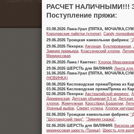
(383) 
Создание сайтов
— 1gt.ru
РАСЧЕТ НАЛИЧНЫМИ!!! З
г. Новосиб
Поступление пряжи:
03.08.2026 Лама-Урал (ПЯТКА, МОЧАЛКА,СУ
Королевские пайетки (хлопок)
,
Candy полиэфир
29.06.2026 Троицкая камвольная фабрика:
"
29.06.2026 Пехорка:
Ажурная
,
Буклированная
,
Зимняя премьера
,
Классический хлопок
,
Летня
Мериносовая
.
29.06.2026 Лама / Камтекс:
Хлопок Мерсеризо
29.06.2026 ШЕРСТЬ для ВАЛЯНИЯ:
Лента для
16.06.2026 Лама-Урал (ПЯТКА, МОЧАЛКА,СУ
(НОВИНКА)
.
08.06.2026 Кисловодская пряжа/Пряжа из Ка
03.06.2026 Кисловодская пряжа/Пряжа из Ка
02.06.2026 Пехорка:
Австралийский меринос
,
А
Деревенская
,
Детская объемная 0.5 кг.
Детская
хлопок
,
Жемчужная
,
Кроссбред Бразилии
,
Летн
Удачный выбор
,
Секрет успеха
,
Хлопок натура
02.06.2026 Троицкая камвольная фабрика:
"
"Шотландский твид"
,
"Зимняя сказка"
.
02.06.2026 ШЕРСТЬ для ВАЛЯНИЯ:
Вискоза цв
мериносовая шерсть (Троицк)
,
Шерсть для валя