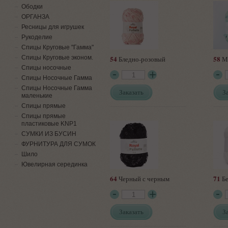
Ободки
ОРГАНЗА
Ресницы для игрушек
Рукоделие
Спицы Круговые "Гамма"
Спицы Круговые эконом.
54
58
Бледно-розовый
М
Спицы носочные
Спицы Носочные Гамма
Спицы Носочные Гамма
Заказать
З
маленькие
Спицы прямые
Спицы прямые
пластиковые KNP1
СУМКИ ИЗ БУСИН
ФУРНИТУРА ДЛЯ СУМОК
Шило
Ювелирная серединка
64
71
Черный с черным
Бе
Заказать
З