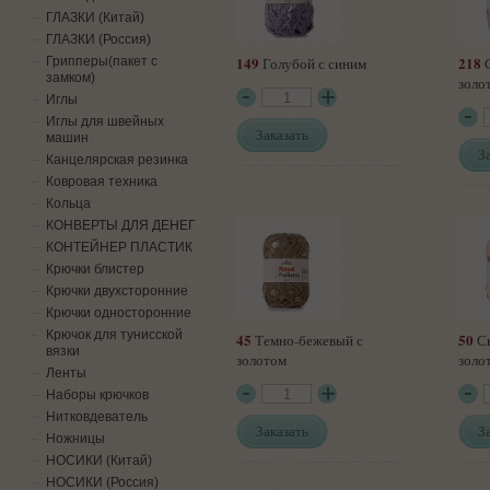
ГЛАЗКИ (Китай)
ГЛАЗКИ (Россия)
149
218
Грипперы(пакет с
Голубой с синим
С
замком)
золо
Иглы
Иглы для швейных
Заказать
машин
З
Канцелярская резинка
Ковровая техника
Кольца
КОНВЕРТЫ ДЛЯ ДЕНЕГ
КОНТЕЙНЕР ПЛАСТИК
Крючки блистер
Крючки двухсторонние
Крючки односторонние
Крючок для тунисской
45
50
Темно-бежевый с
Св
вязки
золотом
золо
Ленты
Наборы крючков
Нитковдеватель
Заказать
З
Ножницы
НОСИКИ (Китай)
НОСИКИ (Россия)