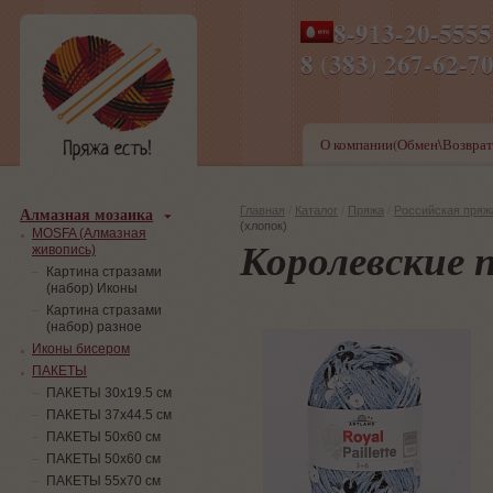
8-913-20-555
ПН-ПТ 8-17,СБ-ВС 9-1
8 (383) 267-6
О компании(Обмен\Возврат
Алмазная мозаика
Главная
/
Каталог
/
Пряжа
/
Российская пряж
(хлопок)
MOSFA (Алмазная
Королевские 
живопись)
Картина стразами
(набор) Иконы
Картина стразами
(набор) разное
Иконы бисером
ПАКЕТЫ
ПАКЕТЫ 30х19.5 см
ПАКЕТЫ 37х44.5 см
ПАКЕТЫ 50х60 см
ПАКЕТЫ 50х60 см
ПАКЕТЫ 55х70 см