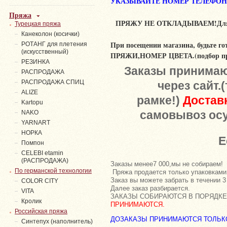
УКАЗЫВАЙТЕ НОМЕР ТЕЛЕФОНА 
Пряжа
ПРЯЖУ НЕ ОТКЛАДЫВАЕМ!Для зак
Турецкая пряжа
Канеколон (косички)
При посещении магазина, будьте
РОТАНГ для плетения
(искусственный)
ПРЯЖИ,НОМЕР ЦВЕТА.(подбор пря
PЕЗИНКА
Заказы принимают
РАСПРОДАЖА
РАСПРОДАЖА СПИЦ
через сайт.
ALIZE
рамке!)
Достав
Kartopu
самовывоз осу
NAKO
YARNART
НОРКА
Е
Помпон
СELEBI etamin
(РАСПРОДАЖА)
Заказы менее7 000,мы не собирае
По германской технологии
Пряжа продается только упаковками
Заказ вы можете забрать в течении 3
COLOR CITY
Далее заказ разбирается.
VITA
ЗАКАЗЫ СОБИРАЮТСЯ В ПОРЯДКЕ
Кролик
ПРИНИМАЮТСЯ.
Российская пряжа
ДОЗАКАЗЫ ПРИНИМАЮТСЯ ТОЛЬКО
Синтепух (наполнитель)