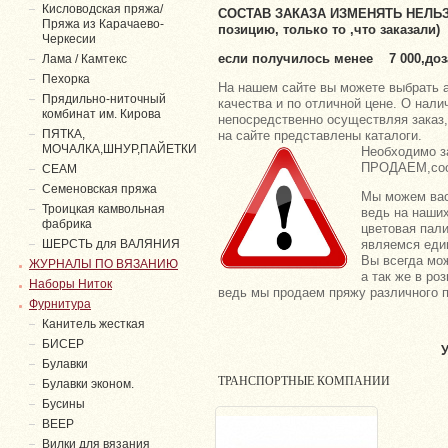
Кисловодская пряжа/
СОСТАВ ЗАКАЗА ИЗМЕНЯТЬ НЕЛЬЗ
Пряжа из Карачаево-
позицию, только то ,что заказали)
Черкесии
если получилось менее 7 000,до
Лама / Камтекс
Пехорка
На нашем сайте вы можете выбрать а
Прядильно-ниточный
качества и по отличной цене. О нали
комбинат им. Кирова
непосредственно осуществляя зака
ПЯТКА,
на сайте представлены каталоги.
МОЧАЛКА,ШНУР,ПАЙЕТКИ
Необходимо 
ПРОДАЕМ,соот
СЕАМ
Семеновская пряжа
Мы можем вас 
Троицкая камвольная
ведь на наших
фабрика
цветовая пал
ШЕРСТЬ для ВАЛЯНИЯ
являемся еди
Вы всегда мо
ЖУРНАЛЫ ПО ВЯЗАНИЮ
а так же в ро
Наборы Ниток
ведь мы продаем пряжу различного 
Фурнитура
Канитель жесткая
БИСЕР
У
Булавки
ТРАНСПОРТНЫЕ КОМПАНИИ
Булавки эконом.
Бусины
ВЕЕР
Вилки для вязания