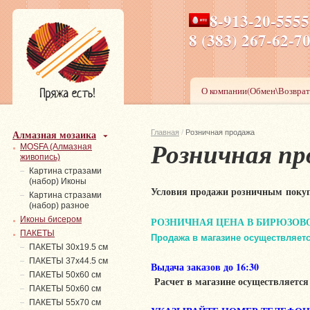
8-913-20-555
ПН-ПТ 8-17,СБ-ВС 9-1
8 (383) 267-6
О компании(Обмен\Возврат
Алмазная мозаика
Главная
/
Розничная продажа
Розничная п
MOSFA (Алмазная
живопись)
Картина стразами
(набор) Иконы
Условия продажи розничным поку
Картина стразами
(набор) разное
РОЗНИЧНАЯ ЦЕНА В БИРЮЗОВ
Иконы бисером
ПАКЕТЫ
Продажа в магазине осуществляе
ПАКЕТЫ 30х19.5 см
ПАКЕТЫ 37х44.5 см
Выдача заказов до 16:30
ПАКЕТЫ 50х60 см
Расчет в магазине осуществляется
ПАКЕТЫ 50х60 см
ПАКЕТЫ 55х70 см