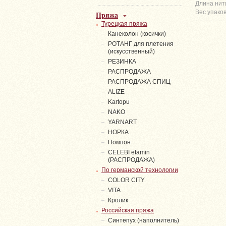
Длина нит
Вес упаков
Пряжа
Турецкая пряжа
Канеколон (косички)
РОТАНГ для плетения
(искусственный)
PЕЗИНКА
РАСПРОДАЖА
РАСПРОДАЖА СПИЦ
ALIZE
Kartopu
NAKO
YARNART
НОРКА
Помпон
СELEBI etamin
(РАСПРОДАЖА)
По германской технологии
COLOR CITY
VITA
Кролик
Российская пряжа
Синтепух (наполнитель)