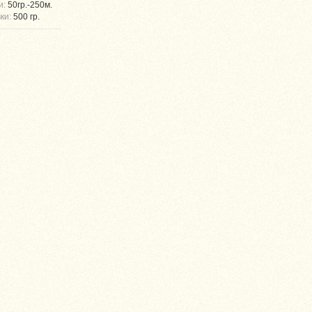
и:
50гр.-250м.
ки:
500 гр.