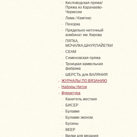
Кисловодская пряжа/
Пряжа из Карачаево-
Черкесии
Лама / Камтекс
Пехорка
Прядильно-ниточный
комбинат им. Кирова
ПЯТКА,
МОЧАЛКА,ШНУР,ПАЙЕТКИ
СЕАМ
Семеновская пряжа
Троицкая камвольная
фабрика
ШЕРСТЬ для ВАЛЯНИЯ
ЖУРНАЛЫ ПО ВЯЗАНИЮ
Наборы Ниток
Фурнитура
Канитель жесткая
БИСЕР
Булавки
Булавки эконом.
Бусины
ВЕЕР
Вилки для вязания