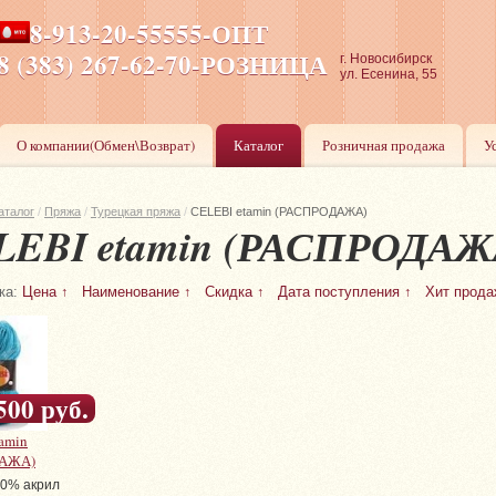
8-913-20-55555-ОПТ
ПН-ПТ 8-17,СБ-ВС 9-17
8 (383) 267-62-70-РОЗНИЦА
г. Новосибирск
ул. Есенина, 55
О компании(Обмен\Возврат)
Каталог
Розничная продажа
У
аталог
/
Пряжа
/
Турецкая пряжа
/
СELEBI etamin (РАСПРОДАЖА)
LEBI etamin (РАСПРОДАЖ
ка:
Цена ↑
Наименование ↑
Скидка ↑
Дата поступления ↑
Хит прода
500 руб.
amin
ДАЖА)
0% акрил