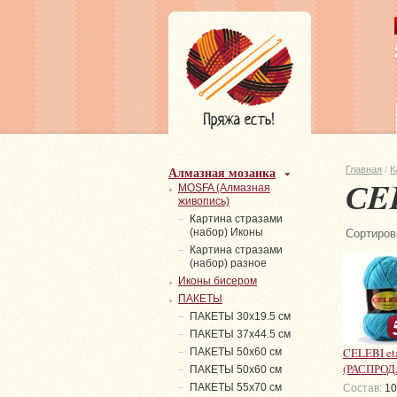
Алмазная мозаика
Главная
/
К
СE
MOSFA (Алмазная
живопись)
Картина стразами
(набор) Иконы
Сортиров
Картина стразами
(набор) разное
Иконы бисером
ПАКЕТЫ
ПАКЕТЫ 30х19.5 см
ПАКЕТЫ 37х44.5 см
CELEBI et
ПАКЕТЫ 50х60 см
(РАСПРО
ПАКЕТЫ 50х60 см
ПАКЕТЫ 55х70 см
Состав:
10