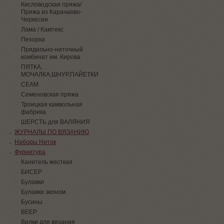
Кисловодская пряжа/
Пряжа из Карачаево-
Черкесии
Лама / Камтекс
Пехорка
Прядильно-ниточный
комбинат им. Кирова
ПЯТКА,
МОЧАЛКА,ШНУР,ПАЙЕТКИ
СЕАМ
Семеновская пряжа
Троицкая камвольная
фабрика
ШЕРСТЬ для ВАЛЯНИЯ
ЖУРНАЛЫ ПО ВЯЗАНИЮ
Наборы Ниток
Фурнитура
Канитель жесткая
БИСЕР
Булавки
Булавки эконом.
Бусины
ВЕЕР
Вилки для вязания