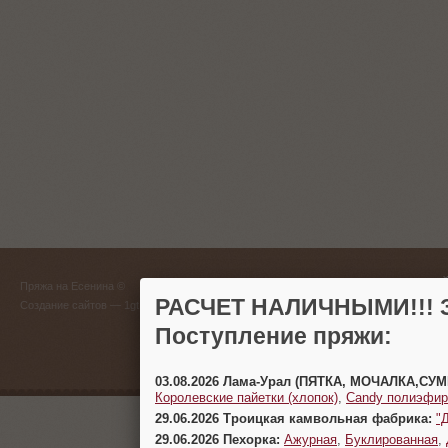
ГЛАВНЫЙ
Пряжа на Есенина ©
(383) 
РАСЧЕТ НАЛИЧНЫМИ!!! З
Создание сайтов
— 1gt.ru
Поступление пряжи:
г. Новосиб
03.08.2026 Лама-Урал (ПЯТКА, МОЧАЛКА,СУ
Королевские пайетки (хлопок)
,
Candy полиэфир
29.06.2026 Троицкая камвольная фабрика:
"
29.06.2026 Пехорка:
Ажурная
,
Буклированная
,