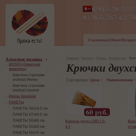
8-913-20-555
ПН-ПТ 8-17,СБ-ВС 9-1
8 (383) 267-6
О компании(Обмен\Возврат
Алмазная мозаика
Главная
/
Каталог
/
Пряжа
/
Фурнитура
/
Крю
Крючки двух
MOSFA (Алмазная
живопись)
Картина стразами
(набор) Иконы
Сортировка:
Цена ↑
Наименование 
Картина стразами
(набор) разное
Иконы бисером
ПАКЕТЫ
ПАКЕТЫ 30х19.5 см
60 руб.
ПАКЕТЫ 37х44.5 см
Крючок двухст.HD 1.0-
Крюч
ПАКЕТЫ 50х60 см
4.5
руч
ПАКЕТЫ 50х60 см
ПАКЕТЫ 55х70 см