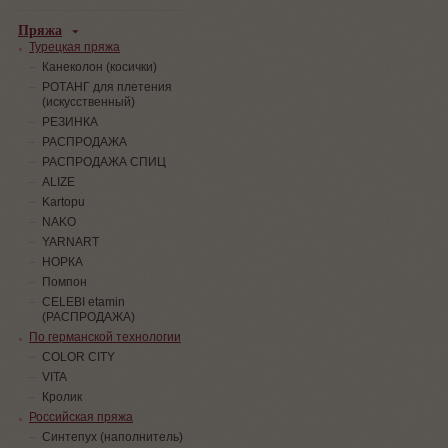
Пряжа
Турецкая пряжа
Канеколон (косички)
РОТАНГ для плетения
(искусственный)
PЕЗИНКА
РАСПРОДАЖА
РАСПРОДАЖА СПИЦ
ALIZE
Kartopu
NAKO
YARNART
НОРКА
Помпон
СELEBI etamin
(РАСПРОДАЖА)
По германской технологии
COLOR CITY
VITA
Кролик
Российская пряжа
Синтепух (наполнитель)