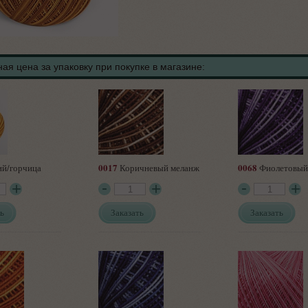
ая цена за упаковку при покупке в магазине:
0017
0068
й/горчица
Коричневый меланж
Фиолетовый
ь
Заказать
Заказать