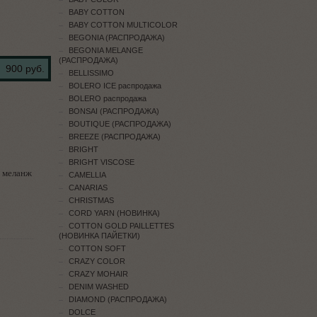
BABY COTTON
BABY COTTON MULTICOLOR
BEGONIA (РАСПРОДАЖА)
BEGONIA MELANGE
(РАСПРОДАЖА)
900 руб.
BELLISSIMO
BOLERO ICE распродажа
BOLERO распродажа
BONSAI (РАСПРОДАЖА)
BOUTIQUE (РАСПРОДАЖА)
BREEZE (РАСПРОДАЖА)
BRIGHT
BRIGHT VISCOSE
 меланж
CAMELLIA
CANARIAS
CHRISTMAS
CORD YARN (НОВИНКА)
COTTON GOLD PAILLETTES
(НОВИНКА ПАЙЕТКИ)
COTTON SOFT
CRAZY COLOR
CRAZY MOHAIR
DENIM WASHED
DIAMOND (РАСПРОДАЖА)
DOLCE