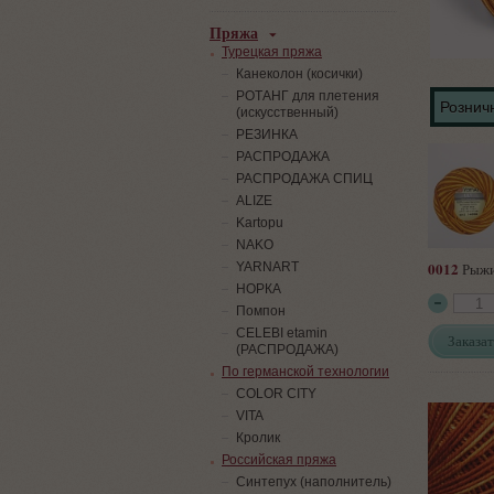
Пряжа
Турецкая пряжа
Канеколон (косички)
РОТАНГ для плетения
Розничн
(искусственный)
PЕЗИНКА
РАСПРОДАЖА
РАСПРОДАЖА СПИЦ
ALIZE
Kartopu
NAKO
0012
YARNART
Рыжи
НОРКА
Помпон
СELEBI etamin
Заказат
(РАСПРОДАЖА)
По германской технологии
COLOR CITY
VITA
Кролик
Российская пряжа
Синтепух (наполнитель)