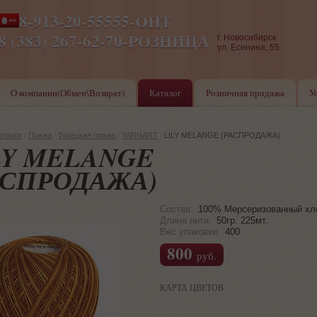
8-913-20-55555-ОПТ
ПН-ПТ 8-17,СБ-ВС 9-17
8 (383) 267-62-70-РОЗНИЦА
г. Новосибирск
ул. Есенина, 55
О компании(Обмен\Возврат)
Каталог
Розничная продажа
У
аталог
/
Пряжа
/
Турецкая пряжа
/
YARNART
/
LILY MELANGE (РАСПРОДАЖА)
LY MELANGE
АСПРОДАЖА)
Состав:
100% Мерсеризованный хл
Длина нити:
50гр. 225мт.
Вес упаковки:
400
800
руб.
КАРТА ЦВЕТОВ