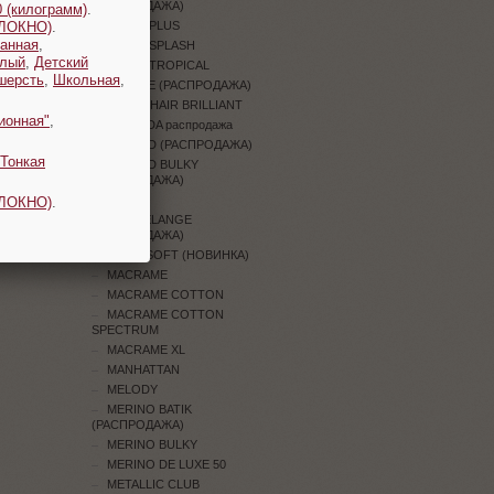
(РАСПРОДАЖА)
 (килограмм)
.
ОЛОКНО)
.
JEANS PLUS
анная
,
JEANS SPLASH
плый
,
Детский
JEANS TROPICAL
шерсть
,
Школьная
,
JUNGLE (РАСПРОДАЖА)
KID MOHAIR BRILLIANT
ионная"
,
LAMBADA распродажа
LEGEND (РАСПРОДАЖА)
Тонкая
LEGEND BULKY
(РАСПРОДАЖА)
LILY
ОЛОКНО)
.
LILY MELANGE
(РАСПРОДАЖА)
LINEN SOFT (НОВИНКА)
MACRAME
MACRAME COTTON
MACRAME COTTON
SPECTRUM
MACRAME XL
MANHATTAN
MELODY
MERINO BATIK
(РАСПРОДАЖА)
MERINO BULKY
MERINO DE LUXE 50
METALLIC CLUB