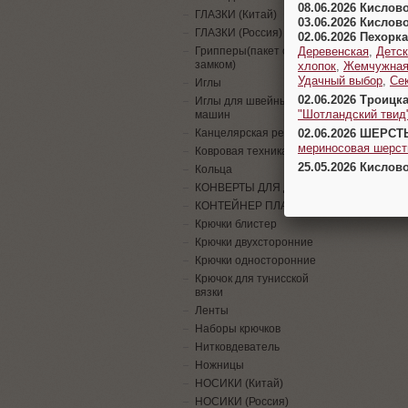
08.06.2026 Кислов
ГЛАЗКИ (Китай)
03.06.2026 Кислов
ГЛАЗКИ (Россия)
02.06.2026 Пехорка
Деревенская
,
Детск
Грипперы(пакет с
замком)
хлопок
,
Жемчужна
Удачный выбор
,
Се
Иглы
02.06.2026 Троицк
Иглы для швейных
"Шотландский твид
машин
02.06.2026 ШЕРСТ
Канцелярская резинка
мериносовая шерсть
Ковровая техника
25.05.2026 Кислов
Кольца
КОНВЕРТЫ ДЛЯ ДЕНЕГ
КОНТЕЙНЕР ПЛАСТИК
Крючки блистер
Крючки двухсторонние
Крючки односторонние
Крючок для тунисской
вязки
Ленты
Наборы крючков
Нитковдеватель
Ножницы
НОСИКИ (Китай)
НОСИКИ (Россия)