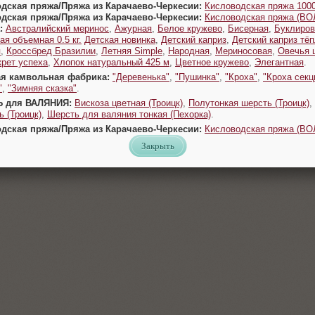
одская пряжа/Пряжа из Карачаево-Черкесии:
Кисловодская пряжа 1000
одская пряжа/Пряжа из Карачаево-Черкесии:
Кисловодская пряжа (В
:
Австралийский меринос
,
Ажурная
,
Белое кружево
,
Бисерная
,
Буклиров
ая объемная 0.5 кг.
Детская новинка
,
Детский каприз
,
Детский каприз тё
я
,
Кроссбред Бразилии
,
Летняя Simple
,
Народная
,
Мериносовая
,
Овечья 
крет успеха
,
Хлопок натуральный 425 м
,
Цветное кружево
,
Элегантная
.
ая камвольная фабрика:
"Деревенька"
,
"Пушинка"
,
"Кроха"
,
"Кроха секц
"
,
"Зимняя сказка"
.
Ь для ВАЛЯНИЯ:
Вискоза цветная (Троицк)
,
Полутонкая шерсть (Троицк)
,
 (Троицк)
,
Шерсть для валяния тонкая (Пехорка)
.
одская пряжа/Пряжа из Карачаево-Черкесии:
Кисловодская пряжа (В
Закрыть