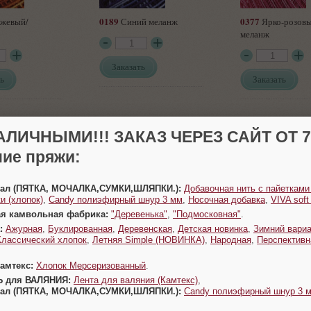
0189
0377
жевый/
Синий меланж
Ярко-розов
меланж
Заказать
ь
Заказать
АЛИЧНЫМИ!!! ЗАКАЗ ЧЕРЕЗ САЙТ ОТ 70
ие пряжи:
Урал (ПЯТКА, МОЧАЛКА,СУМКИ,ШЛЯПКИ.):
Добавочная нить с пайетками
3193
5355
ло-розовый
Коричневый/
Голубой ме
и (хлопок)
,
Candy полиэфирный шнур 3 мм
,
Носочная добавка
,
VIVA sof
молочный
ая камвольная фабрика:
"Деревенька"
,
"Подмосковная"
.
:
Ажурная
,
Буклированная
,
Деревенская
,
Детская новинка
,
Зимний вариа
Классический хлопок
,
Летняя Simple (НОВИНКА)
,
Народная
,
Перспективн
Заказать
ь
Заказать
Камтекс:
Хлопок Мерсеризованный
.
Ь для ВАЛЯНИЯ:
Лента для валяния (Камтекс)
,
Урал (ПЯТКА, МОЧАЛКА,СУМКИ,ШЛЯПКИ.):
Candy полиэфирный шнур 3 