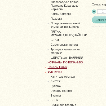
Кисловодская пряжа/
Светло-се
Пряжа из Карачаево-
Черкесии
Лама / Камтекс
Пехорка
Заказат
Прядильно-ниточный
комбинат им. Кирова
ПЯТКА,
МОЧАЛКА,ШНУР,ПАЙЕТКИ
СЕАМ
Семеновская пряжа
Троицкая камвольная
фабрика
ШЕРСТЬ для ВАЛЯНИЯ
ЖУРНАЛЫ ПО ВЯЗАНИЮ
Наборы Ниток
Фурнитура
Канитель жесткая
БИСЕР
Булавки
Булавки эконом.
Бусины
ВЕЕР
Вилки для вязания