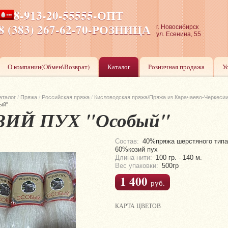
8-913-20-55555-ОПТ
ПН-ПТ 8-17,СБ-ВС 9-17
8 (383) 267-62-70-РОЗНИЦА
г. Новосибирск
ул. Есенина, 55
О компании(Обмен\Возврат)
Каталог
Розничная продажа
У
аталог
/
Пряжа
/
Российская пряжа
/
Кисловодская пряжа/Пряжа из Карачаево-Черкеси
ый"
ЗИЙ ПУХ "Особый"
Состав:
40%пряжа шерстяного типа
60%козий пух
Длина нити:
100 гр. - 140 м.
Вес упаковки:
500гр
1 400
руб.
КАРТА ЦВЕТОВ