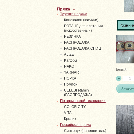
Пряжа
Турецкая пряжа
Канеколон (косички)
Розничн
РОТАНГ для плетения
(искусственный)
PЕЗИНКА
РАСПРОДАЖА
РАСПРОДАЖА СПИЦ
ALIZE
Kartopu
NAKO
Белый
YARNART
НОРКА
Помпон
Заказат
СELEBI etamin
(РАСПРОДАЖА)
По германской технологии
COLOR CITY
VITA
Кролик
Российская пряжа
Синтепух (наполнитель)