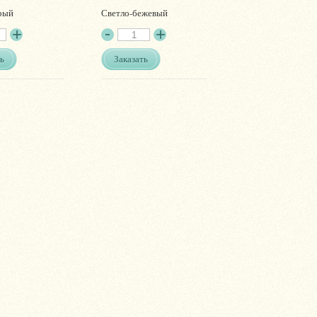
рый
Светло-бежевый
ь
Заказать