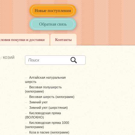
Новые поступления
Обратная связь
словия покупки и доставки
Контакты
и
/
КОЗИЙ
Алтайская натуральная
шерсть
Весовая полушерсть
(килограмм)
Весовая шерсть (килограмм)
Зимний уют
Зимний уют (шерстяная)
Кисловодская пряжа
(ВОЛОКНО)
Кисловодская пряжа 1000
(килограмм)
Коза в пасме (килограмм)