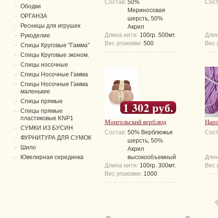
Состав:
50%
Сост
Ободки
Мериносовая
ОРГАНЗА
шерсть, 50%
Ресницы для игрушек
Акрил
Длина нити:
100гр. 500мт.
Длин
Рукоделие
Вес упаковки:
500
Вес 
Спицы Круговые "Гамма"
Спицы Круговые эконом.
Спицы носочные
Спицы Носочные Гамма
Спицы Носочные Гамма
маленькие
Спицы прямые
1 302 руб.
Спицы прямые
пластиковые KNP1
Монгольский верблюд
Нар
СУМКИ ИЗ БУСИН
Состав:
50% Верблюжья
Сост
ФУРНИТУРА ДЛЯ СУМОК
шерсть, 50%
Шило
Акрил
Ювелирная серединка
высокообъемный
Длин
Длина нити:
100гр. 300мт.
Вес 
Вес упаковки:
1000