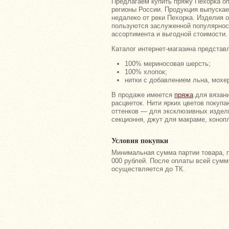
Предлагаем купить пряжу Пехорка оп
регионы России. Продукция выпускае
недалеко от реки Пехорка. Изделия 
пользуются заслуженной популярност
ассортимента и выгодной стоимости.
Каталог интернет-магазина представ
100% мериносовая шерсть;
100% хлопок;
нитки с добавлением льна, мохер
В продаже имеется
пряжа
для вязани
расцветок. Нити ярких цветов покуп
оттенков — для эксклюзивных издели
секционня, джут для макраме, коноп
Условия покупки
Минимальная сумма партии товара, п
000 рублей. После оплаты всей сумм
осуществляется до ТК.