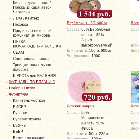
Кисловодская пряжа/
Пряжа из Карачаево-
1 544 руб.
Черкесии
Лама / Камтекс
Верблюжья 12/2 600 м
Весе
Пехорка
Состав:
65% Верблюжья
Сост
Прядильно-ниточный
шерсть, 35%
комбинат им. Кирова
Акрил
ПЯТКА,
высокообъемный
Длин
МОЧАЛКА,ШНУР,ПАЙЕТКИ
Длина нити:
100гр. 600мт.
Вес 
СЕАМ
Вес упаковки:
1000
Семеновская пряжа
Троицкая камвольная
фабрика
ШЕРСТЬ для ВАЛЯНИЯ
ЖУРНАЛЫ ПО ВЯЗАНИЮ
Наборы Ниток
720 руб.
Фурнитура
Канитель жесткая
Детский каприз
Детс
БИСЕР
Состав:
50%
Сост
Булавки
Мериносовая
Булавки эконом.
шерсть, 50%
Длин
Бусины
Фибра
Вес 
ВЕЕР
Длина нити:
50гр.-225мт.
Вилки для вязания