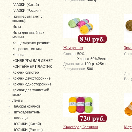
Вес упаковки:
500 гр.
ГЛАЗКИ (Китай)
ГЛАЗКИ (Россия)
Грипперы(пакет с
замком)
Иглы
Иглы для швейных
830 руб.
машин
Канцелярская резинка
Жемчужная
Зимн
Ковровая техника
Состав:
50%
Сост
Кольца
Хлопка-50%Вискоза
КОНВЕРТЫ ДЛЯ ДЕНЕГ
Длина нити:
100гр. 425мт.
КОНТЕЙНЕР ПЛАСТИК
Вес упаковки:
500
Крючки блистер
Длин
Крючки двухсторонние
Вес 
Крючки односторонние
Крючок для тунисской
вязки
Ленты
Наборы крючков
Нитковдеватель
720 руб.
Ножницы
НОСИКИ (Китай)
Кроссбред Бразилии
Мер
НОСИКИ (Россия)