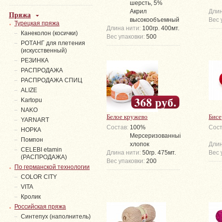
шерсть, 5%
Акрил
Длин
Пряжа
высокообъемный
Вес 
Турецкая пряжа
Длина нити:
100гр. 400мт.
Канеколон (косички)
Вес упаковки:
500
РОТАНГ для плетения
(искусственный)
PЕЗИНКА
РАСПРОДАЖА
РАСПРОДАЖА СПИЦ
ALIZE
368 руб.
Kartopu
NAKO
Белое кружево
Бисе
YARNART
Состав:
100%
Сост
НОРКА
Мерсеризованный
Помпон
хлопок
Длин
СELEBI etamin
Длина нити:
50гр. 475мт.
Вес 
(РАСПРОДАЖА)
Вес упаковки:
200
По германской технологии
COLOR CITY
VITA
Кролик
Российская пряжа
Синтепух (наполнитель)