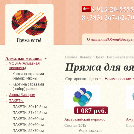
8-913-20-555
ПН-ПТ 8-17,СБ-ВС 9-1
8 (383) 267-6
О компании(Обмен\Возврат
Алмазная мозаика
Главная
/
Каталог
/
Пряжа
/
Российская пряж
Пряжа для вя
MOSFA (Алмазная
живопись)
Картина стразами
(набор) Иконы
Сортировка:
Цена ↑
Наименование 
Картина стразами
(набор) разное
Иконы бисером
ПАКЕТЫ
ПАКЕТЫ 30х19.5 см
1 087 руб.
ПАКЕТЫ 37х44.5 см
Австралийский меринос
Ажу
ПАКЕТЫ 50х60 см
ПАКЕТЫ 50х60 см
Состав:
95%
Сост
ПАКЕТЫ 55х70 см
Мериносовая