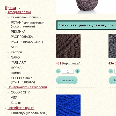
Пряжа
Турецкая пряжа
Канеколон (косички)
РОТАНГ для плетения
Розничная цена за упаковку при 
(искусственный)
PЕЗИНКА
РАСПРОДАЖА
РАСПРОДАЖА СПИЦ
ALIZE
Kartopu
NAKO
431
436
YARNART
Коричневый
НОРКА
Помпон
СELEBI etamin
Заказать
З
(РАСПРОДАЖА)
По германской технологии
COLOR CITY
VITA
Кролик
Российская пряжа
Синтепух (наполнитель)