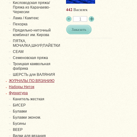
Кисловодская пряжа/
Пряжа из Карачаево-
442
Василек
Черкесии
Лама / Камтекс
Пехорка
Заказать
Прядильно-ниточный
комбинат им. Кирова
ПЯТКА,
МОЧАЛКА,ШНУР,ПАЙЕТКИ
СЕАМ
Семеновская пряжа
Троицкая камвольная
фабрика
ШЕРСТЬ для ВАЛЯНИЯ
ЖУРНАЛЫ ПО ВЯЗАНИЮ
Наборы Ниток
Фурнитура
Канитель жесткая
БИСЕР
Булавки
Булавки эконом.
Бусины
ВЕЕР
Вилки для вязания