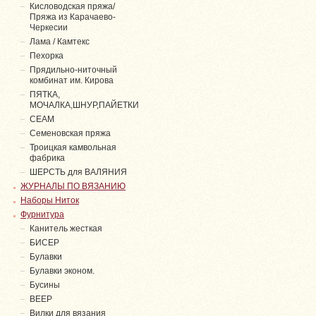
Кисловодская пряжа/
Пряжа из Карачаево-
Черкесии
Лама / Камтекс
Пехорка
Прядильно-ниточный
комбинат им. Кирова
ПЯТКА,
МОЧАЛКА,ШНУР,ПАЙЕТКИ
СЕАМ
Семеновская пряжа
Троицкая камвольная
фабрика
ШЕРСТЬ для ВАЛЯНИЯ
ЖУРНАЛЫ ПО ВЯЗАНИЮ
Наборы Ниток
Фурнитура
Канитель жесткая
БИСЕР
Булавки
Булавки эконом.
Бусины
ВЕЕР
Вилки для вязания