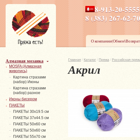
8-913-20-555
ПН-ПТ 8-17,СБ-ВС 9-1
8 (383) 267-6
О компании(Обмен\Возврат
Алмазная мозаика
Главная
/
Каталог
/
Пряжа
/
Российская пряж
Акрил
MOSFA (Алмазная
живопись)
Картина стразами
(набор) Иконы
Картина стразами
(набор) разное
Иконы бисером
ПАКЕТЫ
ПАКЕТЫ 30х19.5 см
ПАКЕТЫ 37х44.5 см
ПАКЕТЫ 50х60 см
ПАКЕТЫ 50х60 см
ПАКЕТЫ 55х70 см