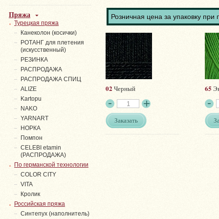
Пряжа
Розничная цена за упаковку при 
Турецкая пряжа
Канеколон (косички)
РОТАНГ для плетения
(искусственный)
PЕЗИНКА
РАСПРОДАЖА
РАСПРОДАЖА СПИЦ
02
65
Черный
Эк
ALIZE
Kartopu
NAKO
YARNART
Заказать
З
НОРКА
Помпон
СELEBI etamin
(РАСПРОДАЖА)
По германской технологии
COLOR CITY
VITA
Кролик
Российская пряжа
Синтепух (наполнитель)