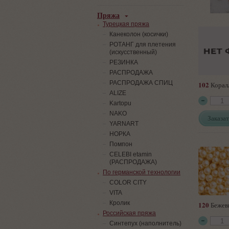
Пряжа
Турецкая пряжа
Канеколон (косички)
РОТАНГ для плетения
(искусственный)
PЕЗИНКА
РАСПРОДАЖА
РАСПРОДАЖА СПИЦ
102
Корал
ALIZE
Kartopu
NAKO
Заказат
YARNART
НОРКА
Помпон
СELEBI etamin
(РАСПРОДАЖА)
По германской технологии
COLOR CITY
VITA
Кролик
120
Бежев
Российская пряжа
Синтепух (наполнитель)