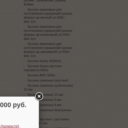
бусине", кубические, размер
8х8мм
Бусины акриловые для
изготовления украшений/ разные
формы/ цв.желтый/ уп.500г/
фас.1уп.
Бусины акриловые для
изготовления украшений/ разные
формы/ цв.малиновый/ уп.500г/
фас.1уп.
Бусины акриловые для
изготовления украшений/ разные
формы/ цв.оранжевый/ уп.500г/
фас.1уп.
Бусины буква А(500гр)
Бусины буквы цветные
перламутр 500гр
Бусины ВИС 500гр
Бусины граненые (круглые)
Бусины граненые (кубические)
10 мм
Бусины граненые 12 мм
Бусины граненые 6 мм
00 руб.
Бусины граненые 8 мм
Бусины граненые жемчужные
10 мм
Бусины круглые с русскими
буквами 4х7 мм
 (полиэстр)
,