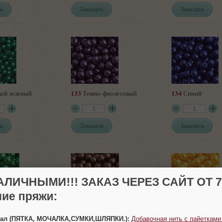
ь
Заказать
Заказать
133
134
ой зеленый
Темно-фиолетовый
Синий
ь
Заказать
Заказать
АЛИЧНЫМИ!!! ЗАКАЗ ЧЕРЕЗ САЙТ ОТ 70
ие пряжи:
80
81
ый
Шоколад
Оранжевый
Урал (ПЯТКА, МОЧАЛКА,СУМКИ,ШЛЯПКИ.):
Добавочная нить с пайетками