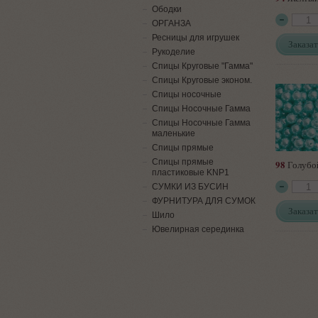
Ободки
ОРГАНЗА
Ресницы для игрушек
Заказат
Рукоделие
Спицы Круговые "Гамма"
Спицы Круговые эконом.
Спицы носочные
Спицы Носочные Гамма
Спицы Носочные Гамма
маленькие
Спицы прямые
Спицы прямые
98
Голубо
пластиковые KNP1
СУМКИ ИЗ БУСИН
ФУРНИТУРА ДЛЯ СУМОК
Заказат
Шило
Ювелирная серединка