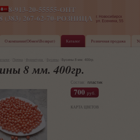
8-913-20-55555-ОПТ
ПН-ПТ 8-17,СБ-ВС 9-17
8 (383) 267-62-70-РОЗНИЦА
г. Новосибирск
ул. Есенина, 55
О компании(Обмен\Возврат)
Каталог
Розничная продажа
У
аталог
/
Пряжа
/
Фурнитура
/
Бусины
/
Бусины 8 мм. 400гр.
ины 8 мм. 400гр.
Состав:
пластик
700
руб.
КАРТА ЦВЕТОВ