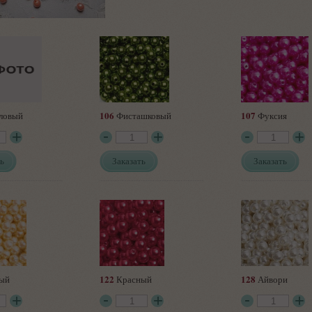
106
107
ловый
Фисташковый
Фуксия
ь
Заказать
Заказать
122
128
ый
Красный
Айвори