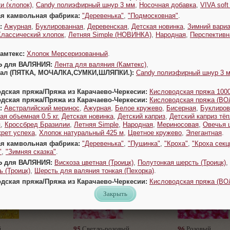
и (хлопок)
,
Candy полиэфирный шнур 3 мм
,
Носочная добавка
,
VIVA sof
ая камвольная фабрика:
"Деревенька"
,
"Подмосковная"
.
ь
Заказать
Заказать
:
Ажурная
,
Буклированная
,
Деревенская
,
Детская новинка
,
Зимний вариа
Классический хлопок
,
Летняя Simple (НОВИНКА)
,
Народная
,
Перспективн
Камтекс:
Хлопок Мерсеризованный
.
Ь для ВАЛЯНИЯ:
Лента для валяния (Камтекс)
,
Урал (ПЯТКА, МОЧАЛКА,СУМКИ,ШЛЯПКИ.):
Candy полиэфирный шнур 3 
одская пряжа/Пряжа из Карачаево-Черкесии:
Кисловодская пряжа 1000
одская пряжа/Пряжа из Карачаево-Черкесии:
Кисловодская пряжа (В
90
92
вый
Светло-персиковый
Светло-сирене
:
Австралийский меринос
,
Ажурная
,
Белое кружево
,
Бисерная
,
Буклиров
ая объемная 0.5 кг.
Детская новинка
,
Детский каприз
,
Детский каприз тё
я
,
Кроссбред Бразилии
,
Летняя Simple
,
Народная
,
Мериносовая
,
Овечья 
крет успеха
,
Хлопок натуральный 425 м
,
Цветное кружево
,
Элегантная
.
ь
Заказать
Заказать
ая камвольная фабрика:
"Деревенька"
,
"Пушинка"
,
"Кроха"
,
"Кроха секц
"
,
"Зимняя сказка"
.
Ь для ВАЛЯНИЯ:
Вискоза цветная (Троицк)
,
Полутонкая шерсть (Троицк)
,
 (Троицк)
,
Шерсть для валяния тонкая (Пехорка)
.
одская пряжа/Пряжа из Карачаево-Черкесии:
Кисловодская пряжа (В
Закрыть
95
96
й
Светло-розовый
Розовый