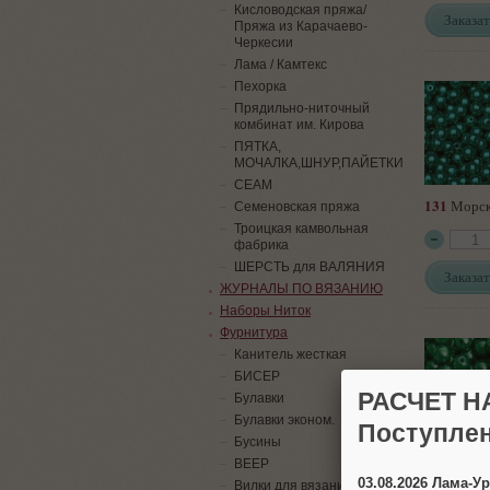
Кисловодская пряжа/
Заказат
Пряжа из Карачаево-
Черкесии
Лама / Камтекс
Пехорка
Прядильно-ниточный
комбинат им. Кирова
ПЯТКА,
МОЧАЛКА,ШНУР,ПАЙЕТКИ
СЕАМ
131
Морск
Семеновская пряжа
Троицкая камвольная
фабрика
ШЕРСТЬ для ВАЛЯНИЯ
Заказат
ЖУРНАЛЫ ПО ВЯЗАНИЮ
Наборы Ниток
Фурнитура
Канитель жесткая
БИСЕР
РАСЧЕТ Н
Булавки
Булавки эконом.
Поступлен
Бусины
135
Зелен
ВЕЕР
03.08.2026 Лама-
Вилки для вязания