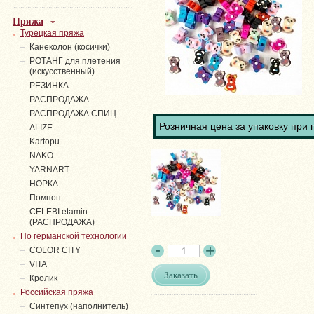
Пряжа
Турецкая пряжа
Канеколон (косички)
РОТАНГ для плетения
(искусственный)
PЕЗИНКА
РАСПРОДАЖА
РАСПРОДАЖА СПИЦ
Розничная цена за упаковку при 
ALIZE
Kartopu
NAKO
YARNART
НОРКА
Помпон
СELEBI etamin
(РАСПРОДАЖА)
-
По германской технологии
COLOR CITY
VITA
Заказать
Кролик
Российская пряжа
Синтепух (наполнитель)