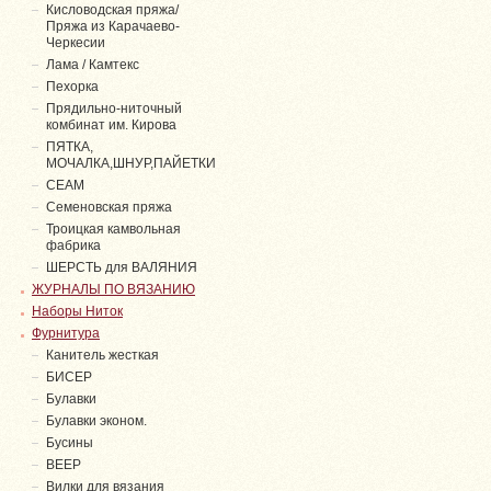
Кисловодская пряжа/
Пряжа из Карачаево-
Черкесии
Лама / Камтекс
Пехорка
Прядильно-ниточный
комбинат им. Кирова
ПЯТКА,
МОЧАЛКА,ШНУР,ПАЙЕТКИ
СЕАМ
Семеновская пряжа
Троицкая камвольная
фабрика
ШЕРСТЬ для ВАЛЯНИЯ
ЖУРНАЛЫ ПО ВЯЗАНИЮ
Наборы Ниток
Фурнитура
Канитель жесткая
БИСЕР
Булавки
Булавки эконом.
Бусины
ВЕЕР
Вилки для вязания