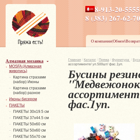
8-913-20-555
ПН-ПТ 8-17,СБ-ВС 9-1
8 (383) 267-6
О компании(Обмен\Возврат
Алмазная мозаика
Главная
/
Каталог
/
Пряжа
/
Фурнитура
/
Бус
ассортименте/ уп.500шт/ фас.1уп.
MOSFA (Алмазная
Бусины резин
живопись)
Картина стразами
"Медвежонок 
(набор) Иконы
ассортименте
Картина стразами
(набор) разное
фас.1уп.
Иконы бисером
ПАКЕТЫ
ПАКЕТЫ 30х19.5 см
ПАКЕТЫ 37х44.5 см
ПАКЕТЫ 50х60 см
ПАКЕТЫ 50х60 см
ПАКЕТЫ 55х70 см