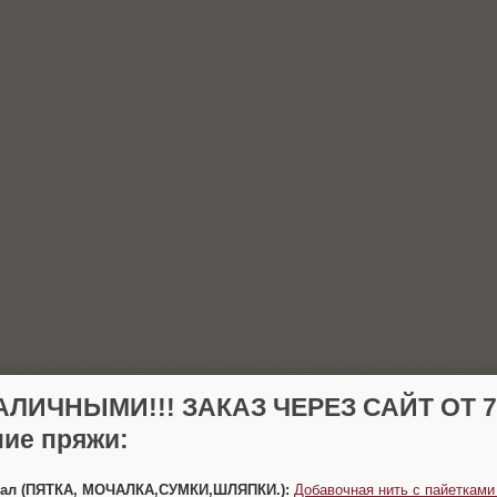
АЛИЧНЫМИ!!! ЗАКАЗ ЧЕРЕЗ САЙТ ОТ 70
ие пряжи:
Урал (ПЯТКА, МОЧАЛКА,СУМКИ,ШЛЯПКИ.):
Добавочная нить с пайетками