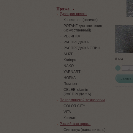
Пряжа
Турецкая пряжа
Канеколон (косички)
РОТАНГ для плетения
(искусственный)
PЕЗИНКА
РАСПРОДАЖА
РАСПРОДАЖА СПИЦ
ALIZE
8 мм
Kartopu
NAKO
YARNART
Заказат
НОРКА
Помпон
СELEBI etamin
(РАСПРОДАЖА)
По германской технологии
COLOR CITY
VITA
Кролик
Российская пряжа
Синтепух (наполнитель)