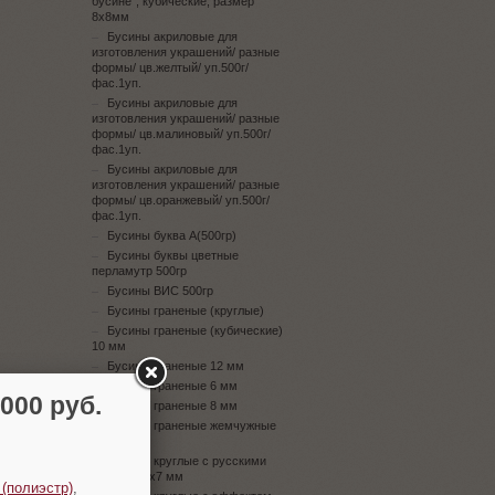
бусине", кубические, размер
8х8мм
Бусины акриловые для
изготовления украшений/ разные
формы/ цв.желтый/ уп.500г/
фас.1уп.
Бусины акриловые для
изготовления украшений/ разные
формы/ цв.малиновый/ уп.500г/
фас.1уп.
Бусины акриловые для
изготовления украшений/ разные
формы/ цв.оранжевый/ уп.500г/
фас.1уп.
Бусины буква А(500гр)
Бусины буквы цветные
перламутр 500гр
Бусины ВИС 500гр
Бусины граненые (круглые)
Бусины граненые (кубические)
10 мм
Бусины граненые 12 мм
Бусины граненые 6 мм
00 руб.
Бусины граненые 8 мм
Бусины граненые жемчужные
10 мм
Бусины круглые с русскими
буквами 4х7 мм
 (полиэстр)
,