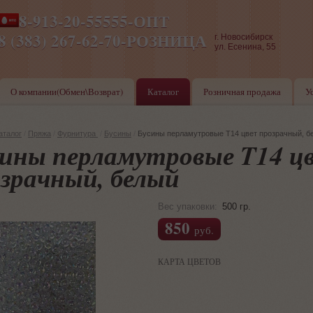
8-913-20-55555-ОПТ
ПН-ПТ 8-17,СБ-ВС 9-17
8 (383) 267-62-70-РОЗНИЦА
г. Новосибирск
ул. Есенина, 55
О компании(Обмен\Возврат)
Каталог
Розничная продажа
У
аталог
/
Пряжа
/
Фурнитура
/
Бусины
/
Бусины перламутровые T14 цвет прозрачный, б
ины перламутровые T14 ц
зрачный, белый
Вес упаковки:
500 гр.
850
руб.
КАРТА ЦВЕТОВ