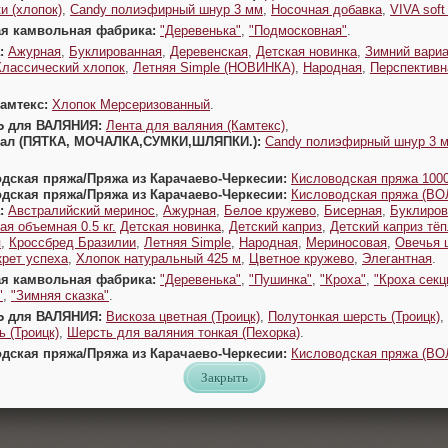
и (хлопок)
,
Candy полиэфирный шнур 3 мм
,
Носочная добавка
,
VIVA sof
ая камвольная фабрика:
"Деревенька"
,
"Подмосковная"
.
:
Ажурная
,
Буклированная
,
Деревенская
,
Детская новинка
,
Зимний вариа
Классический хлопок
,
Летняя Simple (НОВИНКА)
,
Народная
,
Перспективн
Камтекс:
Хлопок Мерсеризованный
.
Ь для ВАЛЯНИЯ:
Лента для валяния (Камтекс)
,
Урал (ПЯТКА, МОЧАЛКА,СУМКИ,ШЛЯПКИ.):
Candy полиэфирный шнур 3 
одская пряжа/Пряжа из Карачаево-Черкесии:
Кисловодская пряжа 1000
одская пряжа/Пряжа из Карачаево-Черкесии:
Кисловодская пряжа (В
:
Австралийский меринос
,
Ажурная
,
Белое кружево
,
Бисерная
,
Буклиров
ая объемная 0.5 кг.
Детская новинка
,
Детский каприз
,
Детский каприз тё
я
,
Кроссбред Бразилии
,
Летняя Simple
,
Народная
,
Мериносовая
,
Овечья 
крет успеха
,
Хлопок натуральный 425 м
,
Цветное кружево
,
Элегантная
.
ая камвольная фабрика:
"Деревенька"
,
"Пушинка"
,
"Кроха"
,
"Кроха секц
"
,
"Зимняя сказка"
.
Ь для ВАЛЯНИЯ:
Вискоза цветная (Троицк)
,
Полутонкая шерсть (Троицк)
,
 (Троицк)
,
Шерсть для валяния тонкая (Пехорка)
.
одская пряжа/Пряжа из Карачаево-Черкесии:
Кисловодская пряжа (В
Закрыть