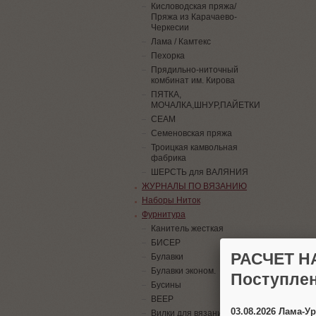
Кисловодская пряжа/
Пряжа из Карачаево-
Черкесии
Лама / Камтекс
Пехорка
Прядильно-ниточный
комбинат им. Кирова
ПЯТКА,
МОЧАЛКА,ШНУР,ПАЙЕТКИ
СЕАМ
Семеновская пряжа
Троицкая камвольная
фабрика
ШЕРСТЬ для ВАЛЯНИЯ
ЖУРНАЛЫ ПО ВЯЗАНИЮ
Наборы Ниток
Фурнитура
Канитель жесткая
БИСЕР
РАСЧЕТ Н
Булавки
Булавки эконом.
Поступлен
Бусины
ВЕЕР
03.08.2026 Лама-
Вилки для вязания