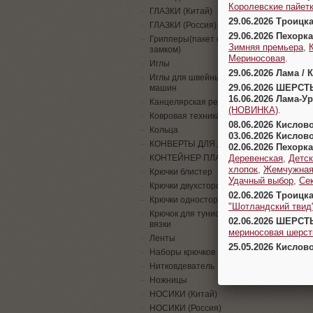
Королевские пайетк
ГЛАЗКИ (Китай)
29.06.2026 Троицк
ГЛАЗКИ (Россия)
29.06.2026 Пехорка
Грипперы(пакет с
Зимняя премьера
,
замком)
Мериносовая
.
Иглы
29.06.2026 Лама / 
Иглы для швейных
29.06.2026 ШЕРСТ
машин
16.06.2026 Лама-
Канцелярская резинка
(НОВИНКА)
.
Ковровая техника
08.06.2026 Кислов
Кольца
03.06.2026 Кислов
КОНВЕРТЫ ДЛЯ ДЕНЕГ
02.06.2026 Пехорка
Деревенская
,
Детск
КОНТЕЙНЕР ПЛАСТИК
хлопок
,
Жемчужна
Крючки блистер
Удачный выбор
,
Се
Крючки двухсторонние
02.06.2026 Троицк
Крючки односторонние
"Шотландский твид
Крючок для тунисской
02.06.2026 ШЕРСТ
вязки
мериносовая шерсть
Ленты
25.05.2026 Кислов
Наборы крючков
Нитковдеватель
Ножницы
НОСИКИ (Китай)
НОСИКИ (Россия)