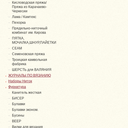
Кисловодская пряжа/
Пряжа из Карачаево-
Черкесии
Лама / Камтекс
Пехорка
Прядильно-ниточный
комбинат им. Кирова
ПЯТКА,
МОЧАЛКА,ШНУР,ПАЙЕТКИ
СЕАМ
Семеновская пряжа
Троицкая камвольная
фабрика
ШЕРСТЬ для ВАЛЯНИЯ
ЖУРНАЛЫ ПО ВЯЗАНИЮ
Наборы Ниток
Фурнитура
Канитель жесткая
БИСЕР
Булавки
Булавки эконом.
Бусины
ВЕЕР
Вилки для вязания