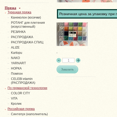
Пряжа
Турецкая пряжа
Розничная цена за упаковку при 
Канеколон (косички)
РОТАНГ для плетения
(искусственный)
PЕЗИНКА
РАСПРОДАЖА
РАСПРОДАЖА СПИЦ
ALIZE
-
Kartopu
NAKO
YARNART
НОРКА
Заказать
Помпон
СELEBI etamin
(РАСПРОДАЖА)
По германской технологии
COLOR CITY
VITA
Кролик
Российская пряжа
Синтепух (наполнитель)