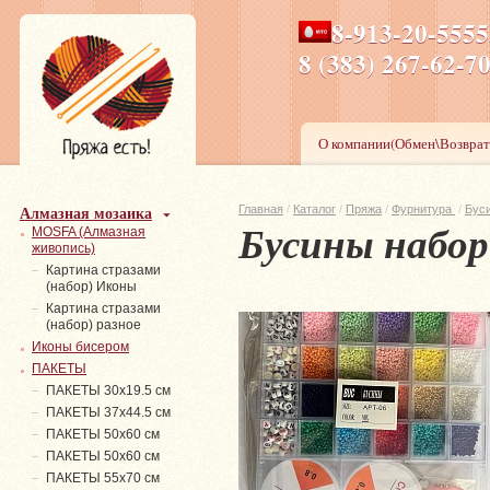
8-913-20-555
ПН-ПТ 8-17,СБ-ВС 9-1
8 (383) 267-6
О компании(Обмен\Возврат
Алмазная мозаика
Главная
/
Каталог
/
Пряжа
/
Фурнитура
/
Бус
Бусины набор
MOSFA (Алмазная
живопись)
Картина стразами
(набор) Иконы
Картина стразами
(набор) разное
Иконы бисером
ПАКЕТЫ
ПАКЕТЫ 30х19.5 см
ПАКЕТЫ 37х44.5 см
ПАКЕТЫ 50х60 см
ПАКЕТЫ 50х60 см
ПАКЕТЫ 55х70 см