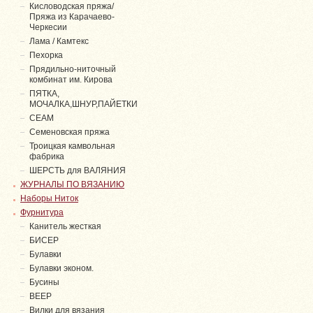
Кисловодская пряжа/
Пряжа из Карачаево-
Черкесии
Лама / Камтекс
Пехорка
Прядильно-ниточный
комбинат им. Кирова
ПЯТКА,
МОЧАЛКА,ШНУР,ПАЙЕТКИ
СЕАМ
Семеновская пряжа
Троицкая камвольная
фабрика
ШЕРСТЬ для ВАЛЯНИЯ
ЖУРНАЛЫ ПО ВЯЗАНИЮ
Наборы Ниток
Фурнитура
Канитель жесткая
БИСЕР
Булавки
Булавки эконом.
Бусины
ВЕЕР
Вилки для вязания