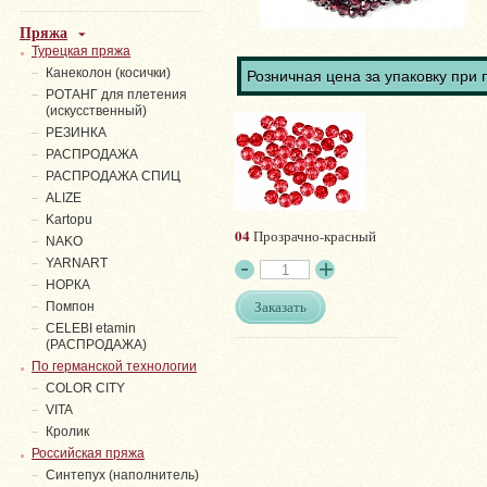
Пряжа
Турецкая пряжа
Канеколон (косички)
Розничная цена за упаковку при 
РОТАНГ для плетения
(искусственный)
PЕЗИНКА
РАСПРОДАЖА
РАСПРОДАЖА СПИЦ
ALIZE
Kartopu
04
Прозрачно-красный
NAKO
YARNART
НОРКА
Заказать
Помпон
СELEBI etamin
(РАСПРОДАЖА)
По германской технологии
COLOR CITY
VITA
Кролик
Российская пряжа
Синтепух (наполнитель)