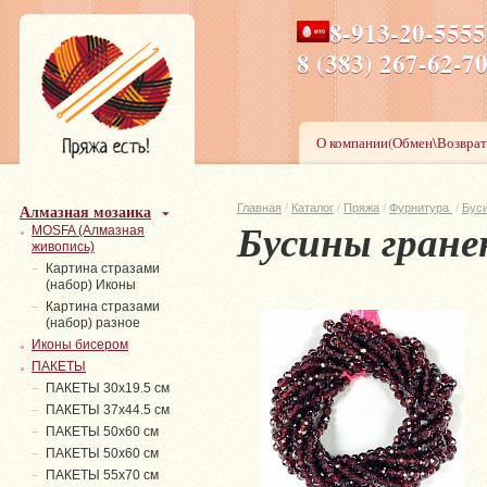
8-913-20-555
ПН-ПТ 8-17,СБ-ВС 9-1
8 (383) 267-6
О компании(Обмен\Возврат
Алмазная мозаика
Главная
/
Каталог
/
Пряжа
/
Фурнитура
/
Бус
Бусины гране
MOSFA (Алмазная
живопись)
Картина стразами
(набор) Иконы
Картина стразами
(набор) разное
Иконы бисером
ПАКЕТЫ
ПАКЕТЫ 30х19.5 см
ПАКЕТЫ 37х44.5 см
ПАКЕТЫ 50х60 см
ПАКЕТЫ 50х60 см
ПАКЕТЫ 55х70 см