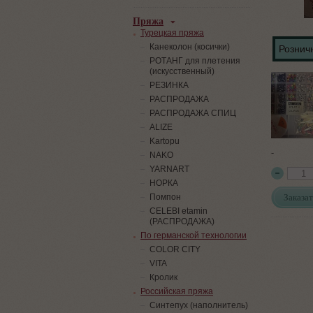
Пряжа
Турецкая пряжа
Канеколон (косички)
Розничн
РОТАНГ для плетения
(искусственный)
PЕЗИНКА
РАСПРОДАЖА
РАСПРОДАЖА СПИЦ
ALIZE
Kartopu
-
NAKO
YARNART
НОРКА
Заказат
Помпон
СELEBI etamin
(РАСПРОДАЖА)
По германской технологии
COLOR CITY
VITA
Кролик
Российская пряжа
Синтепух (наполнитель)