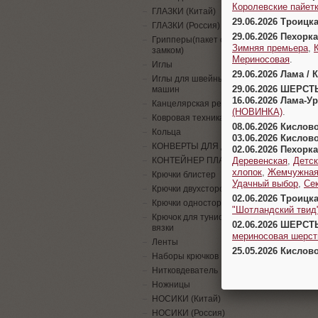
Королевские пайетк
ГЛАЗКИ (Китай)
29.06.2026 Троицк
ГЛАЗКИ (Россия)
29.06.2026 Пехорка
Грипперы(пакет с
Зимняя премьера
,
замком)
Мериносовая
.
Иглы
29.06.2026 Лама / 
Иглы для швейных
29.06.2026 ШЕРСТ
машин
16.06.2026 Лама-
Канцелярская резинка
(НОВИНКА)
.
Ковровая техника
08.06.2026 Кислов
Кольца
03.06.2026 Кислов
КОНВЕРТЫ ДЛЯ ДЕНЕГ
02.06.2026 Пехорка
Деревенская
,
Детск
КОНТЕЙНЕР ПЛАСТИК
хлопок
,
Жемчужна
Крючки блистер
Удачный выбор
,
Се
Крючки двухсторонние
02.06.2026 Троицк
Крючки односторонние
"Шотландский твид
Крючок для тунисской
02.06.2026 ШЕРСТ
вязки
мериносовая шерсть
Ленты
25.05.2026 Кислов
Наборы крючков
Нитковдеватель
Ножницы
НОСИКИ (Китай)
НОСИКИ (Россия)