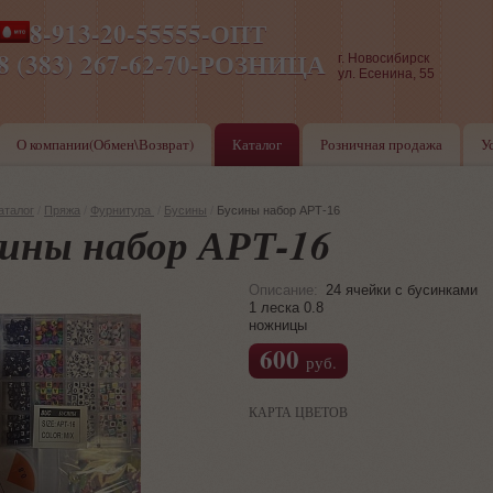
8-913-20-55555-ОПТ
ПН-ПТ 8-17,СБ-ВС 9-17
8 (383) 267-62-70-РОЗНИЦА
г. Новосибирск
ул. Есенина, 55
О компании(Обмен\Возврат)
Каталог
Розничная продажа
У
аталог
/
Пряжа
/
Фурнитура
/
Бусины
/
Бусины набор АРТ-16
ины набор АРТ-16
Описание:
24 ячейки с бусинками
1 леска 0.8
ножницы
600
руб.
КАРТА ЦВЕТОВ