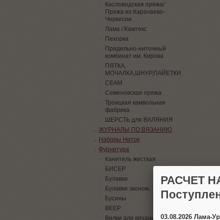
Кисловодская пряжа/
Пряжа из Карачаево-
Черкесии
Лама / Камтекс
Пехорка
Прядильно-ниточный
комбинат им. Кирова
ПЯТКА,
МОЧАЛКА,ШНУР,ПАЙЕТКИ
СЕАМ
Семеновская пряжа
Троицкая камвольная
фабрика
ШЕРСТЬ для ВАЛЯНИЯ
ЖУРНАЛЫ ПО ВЯЗАНИЮ
Наборы Ниток
Фурнитура
Канитель жесткая
БИСЕР
РАСЧЕТ Н
Булавки
Булавки эконом.
Поступлен
Бусины
ВЕЕР
03.08.2026 Лама-
Вилки для вязания