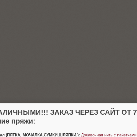
АЛИЧНЫМИ!!! ЗАКАЗ ЧЕРЕЗ САЙТ ОТ 70
ие пряжи:
Урал (ПЯТКА, МОЧАЛКА,СУМКИ,ШЛЯПКИ.):
Добавочная нить с пайетками