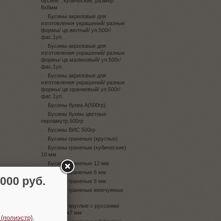
бусине", кубические, размер
8х8мм
Бусины акриловые для
изготовления украшений/ разные
формы/ цв.желтый/ уп.500г/
фас.1уп.
Бусины акриловые для
изготовления украшений/ разные
формы/ цв.малиновый/ уп.500г/
фас.1уп.
Бусины акриловые для
изготовления украшений/ разные
формы/ цв.оранжевый/ уп.500г/
фас.1уп.
Бусины буква А(500гр)
Бусины буквы цветные
перламутр 500гр
Бусины ВИС 500гр
Бусины граненые (круглые)
Бусины граненые (кубические)
10 мм
Бусины граненые 12 мм
Бусины граненые 6 мм
00 руб.
Бусины граненые 8 мм
Бусины граненые жемчужные
10 мм
Бусины круглые с русскими
буквами 4х7 мм
 (полиэстр)
,