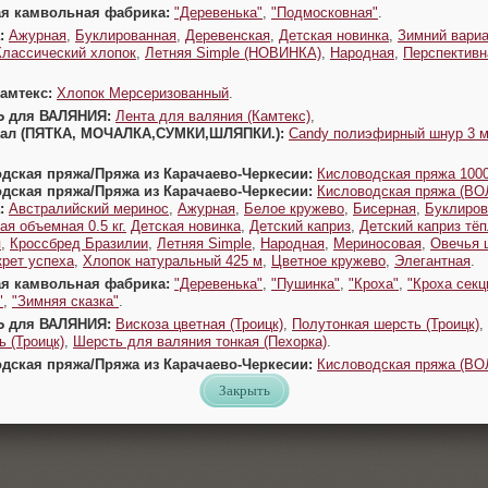
ая камвольная фабрика:
"Деревенька"
,
"Подмосковная"
.
:
Ажурная
,
Буклированная
,
Деревенская
,
Детская новинка
,
Зимний вариа
Классический хлопок
,
Летняя Simple (НОВИНКА)
,
Народная
,
Перспективн
Камтекс:
Хлопок Мерсеризованный
.
Ь для ВАЛЯНИЯ:
Лента для валяния (Камтекс)
,
Урал (ПЯТКА, МОЧАЛКА,СУМКИ,ШЛЯПКИ.):
Candy полиэфирный шнур 3 
одская пряжа/Пряжа из Карачаево-Черкесии:
Кисловодская пряжа 1000
одская пряжа/Пряжа из Карачаево-Черкесии:
Кисловодская пряжа (В
:
Австралийский меринос
,
Ажурная
,
Белое кружево
,
Бисерная
,
Буклиров
ая объемная 0.5 кг.
Детская новинка
,
Детский каприз
,
Детский каприз тё
я
,
Кроссбред Бразилии
,
Летняя Simple
,
Народная
,
Мериносовая
,
Овечья 
крет успеха
,
Хлопок натуральный 425 м
,
Цветное кружево
,
Элегантная
.
ая камвольная фабрика:
"Деревенька"
,
"Пушинка"
,
"Кроха"
,
"Кроха секц
"
,
"Зимняя сказка"
.
Ь для ВАЛЯНИЯ:
Вискоза цветная (Троицк)
,
Полутонкая шерсть (Троицк)
,
 (Троицк)
,
Шерсть для валяния тонкая (Пехорка)
.
одская пряжа/Пряжа из Карачаево-Черкесии:
Кисловодская пряжа (В
Закрыть