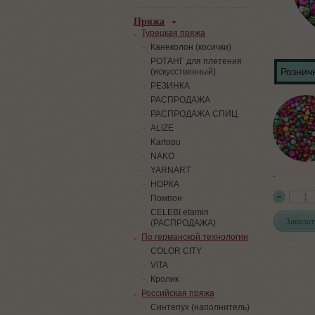
Пряжа
Турецкая пряжа
Канеколон (косички)
РОТАНГ для плетения
Розничн
(искусственный)
PЕЗИНКА
РАСПРОДАЖА
РАСПРОДАЖА СПИЦ
ALIZE
Kartopu
NAKO
YARNART
-
НОРКА
Помпон
СELEBI etamin
Заказат
(РАСПРОДАЖА)
По германской технологии
COLOR CITY
VITA
Кролик
Российская пряжа
Синтепух (наполнитель)