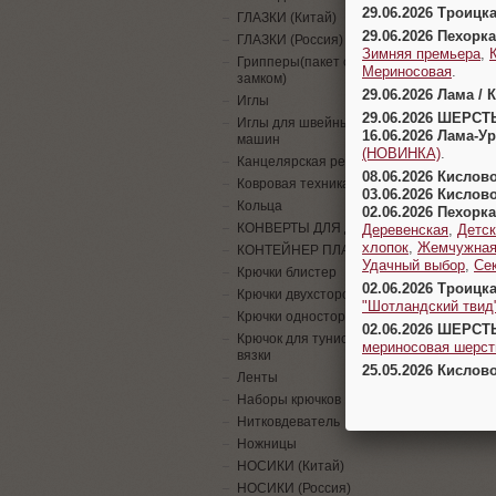
29.06.2026 Троицк
ГЛАЗКИ (Китай)
29.06.2026 Пехорка
ГЛАЗКИ (Россия)
Зимняя премьера
,
Грипперы(пакет с
Мериносовая
.
замком)
29.06.2026 Лама / 
Иглы
29.06.2026 ШЕРСТ
Иглы для швейных
16.06.2026 Лама-
машин
(НОВИНКА)
.
Канцелярская резинка
08.06.2026 Кислов
Ковровая техника
03.06.2026 Кислов
Кольца
02.06.2026 Пехорка
КОНВЕРТЫ ДЛЯ ДЕНЕГ
Деревенская
,
Детск
хлопок
,
Жемчужна
КОНТЕЙНЕР ПЛАСТИК
Удачный выбор
,
Се
Крючки блистер
02.06.2026 Троицк
Крючки двухсторонние
"Шотландский твид
Крючки односторонние
02.06.2026 ШЕРСТ
Крючок для тунисской
мериносовая шерсть
вязки
25.05.2026 Кислов
Ленты
Наборы крючков
Нитковдеватель
Ножницы
НОСИКИ (Китай)
НОСИКИ (Россия)