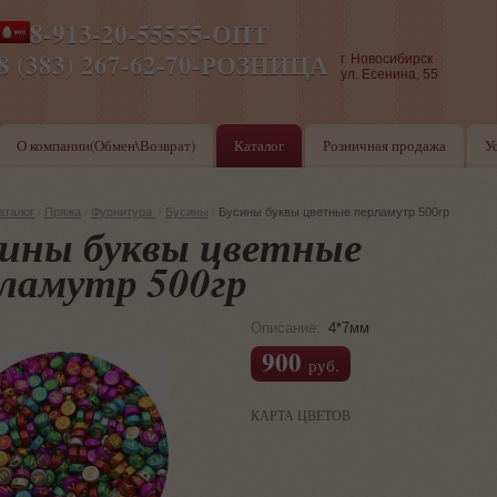
8-913-20-55555-ОПТ
ПН-ПТ 8-17,СБ-ВС 9-17
8 (383) 267-62-70-РОЗНИЦА
г. Новосибирск
ул. Есенина, 55
О компании(Обмен\Возврат)
Каталог
Розничная продажа
У
аталог
/
Пряжа
/
Фурнитура
/
Бусины
/
Бусины буквы цветные перламутр 500гр
ины буквы цветные
ламутр 500гр
Описание:
4*7мм
900
руб.
КАРТА ЦВЕТОВ