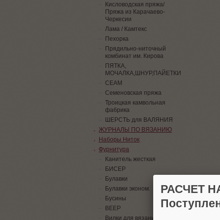
Кисловодская пряжа/
Пряжа из Карачаево-
Черкесии
Лама / Камтекс
Пехорка
Прядильно-ниточный
комбинат им. Кирова
ПЯТКА,
МОЧАЛКА,ШНУР,ПАЙЕТКИ
СЕАМ
Семеновская пряжа
Троицкая камвольная
фабрика
ШЕРСТЬ для ВАЛЯНИЯ
ЖУРНАЛЫ ПО ВЯЗАНИЮ
Наборы Ниток
Фурнитура
Канитель жесткая
БИСЕР
Булавки
РАСЧЕТ Н
Булавки эконом.
Бусины
Поступлен
ВЕЕР
Вилки для вязания