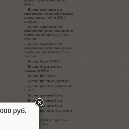
бусине", кубические, размер
8х8мм
Бусины акриловые для
изготовления украшений/ разные
формы/ цв.желтый/ уп.500г/
фас.1уп.
Бусины акриловые для
изготовления украшений/ разные
формы/ цв.малиновый/ уп.500г/
фас.1уп.
Бусины акриловые для
изготовления украшений/ разные
формы/ цв.оранжевый/ уп.500г/
фас.1уп.
Бусины буква А(500гр)
Бусины буквы цветные
перламутр 500гр
Бусины ВИС 500гр
Бусины граненые (круглые)
Бусины граненые (кубические)
10 мм
Бусины граненые 12 мм
Бусины граненые 6 мм
Бусины граненые 8 мм
00 руб.
Бусины граненые жемчужные
10 мм
Бусины круглые с русскими
буквами 4х7 мм