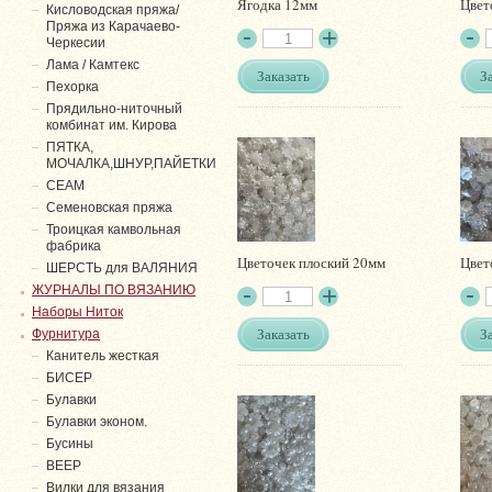
Ягодка 12мм
Цвет
Кисловодская пряжа/
Пряжа из Карачаево-
Черкесии
Лама / Камтекс
Заказать
З
Пехорка
Прядильно-ниточный
комбинат им. Кирова
ПЯТКА,
МОЧАЛКА,ШНУР,ПАЙЕТКИ
СЕАМ
Семеновская пряжа
Троицкая камвольная
фабрика
Цветочек плоский 20мм
Цвет
ШЕРСТЬ для ВАЛЯНИЯ
ЖУРНАЛЫ ПО ВЯЗАНИЮ
Наборы Ниток
Заказать
З
Фурнитура
Канитель жесткая
БИСЕР
Булавки
Булавки эконом.
Бусины
ВЕЕР
Вилки для вязания