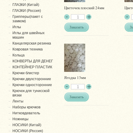
ГЛАЗКИ (Китай)
Цветочек плоский 24мм
Цвет
ГЛАЗКИ (Россия)
Грипперы(пакет с
замком)
Заказать
З
Иглы
Иглы для швейных
машин
Канцелярская резинка
Ковровая техника
Кольца
КОНВЕРТЫ ДЛЯ ДЕНЕГ
КОНТЕЙНЕР ПЛАСТИК
Крючки блистер
Ягодка 13мм
Крючки двухсторонние
Крючки односторонние
Крючок для тунисской
вязки
Заказать
Ленты
Наборы крючков
Нитковдеватель
Ножницы
НОСИКИ (Китай)
НОСИКИ (Россия)