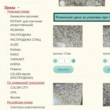
Пряжа
Турецкая пряжа
Канеколон (косички)
Розничная цена за упаковку при 
РОТАНГ для плетения
(искусственный)
PЕЗИНКА
РАСПРОДАЖА
РАСПРОДАЖА СПИЦ
ALIZE
Kartopu
кнопка 12мм
кноп
NAKO
YARNART
НОРКА
Заказать
З
Помпон
СELEBI etamin
(РАСПРОДАЖА)
По германской технологии
COLOR CITY
VITA
Кролик
Российская пряжа
Синтепух (наполнитель)