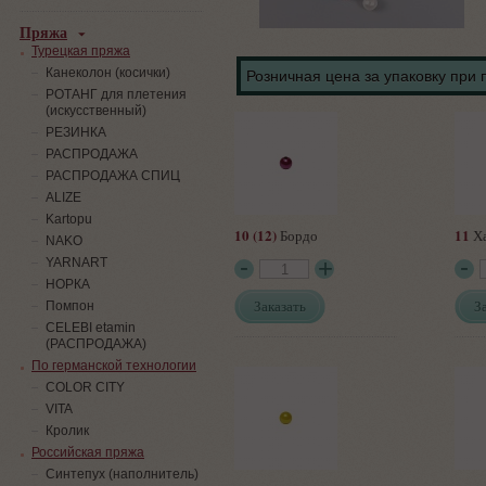
Пряжа
Турецкая пряжа
Канеколон (косички)
Розничная цена за упаковку при 
РОТАНГ для плетения
(искусственный)
PЕЗИНКА
РАСПРОДАЖА
РАСПРОДАЖА СПИЦ
ALIZE
Kartopu
10 (12)
11
Бордо
Х
NAKO
YARNART
НОРКА
Заказать
З
Помпон
СELEBI etamin
(РАСПРОДАЖА)
По германской технологии
COLOR CITY
VITA
Кролик
Российская пряжа
Синтепух (наполнитель)