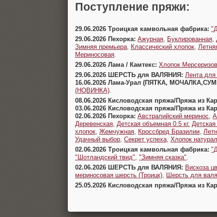
Поступление пряжи:
29.06.2026 Троицкая камвольная фабрика:
"
29.06.2026 Пехорка:
Ажурная
,
Буклированная
,
Зимняя премьера
,
Классический хлопок
,
Летня
Мериносовая
.
29.06.2026 Лама / Камтекс:
Хлопок Мерсеризо
29.06.2026 ШЕРСТЬ для ВАЛЯНИЯ:
Лента для
16.06.2026 Лама-Урал (ПЯТКА, МОЧАЛКА,СУ
(НОВИНКА)
.
08.06.2026 Кисловодская пряжа/Пряжа из Ка
03.06.2026 Кисловодская пряжа/Пряжа из Ка
02.06.2026 Пехорка:
Австралийский меринос
,
А
Деревенская
,
Детская объемная 0.5 кг.
Детская
хлопок
,
Жемчужная
,
Кроссбред Бразилии
,
Летн
Удачный выбор
,
Секрет успеха
,
Хлопок натура
02.06.2026 Троицкая камвольная фабрика:
"
"Шотландский твид"
,
"Зимняя сказка"
.
02.06.2026 ШЕРСТЬ для ВАЛЯНИЯ:
Вискоза цв
мериносовая шерсть (Троицк)
,
Шерсть для валя
25.05.2026 Кисловодская пряжа/Пряжа из Ка