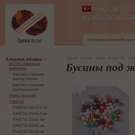
8-913-20-555
ПН-ПТ 8-17,СБ-ВС 9-1
8 (383) 267-6
О компании(Обмен\Возврат
Алмазная мозаика
Главная
/
Каталог
/
Пряжа
/
Фурнитура
/
Бус
Бусины под ж
MOSFA (Алмазная
живопись)
Картина стразами
(набор) Иконы
Картина стразами
(набор) разное
Иконы бисером
ПАКЕТЫ
ПАКЕТЫ 30х19.5 см
ПАКЕТЫ 37х44.5 см
ПАКЕТЫ 50х60 см
ПАКЕТЫ 50х60 см
ПАКЕТЫ 55х70 см