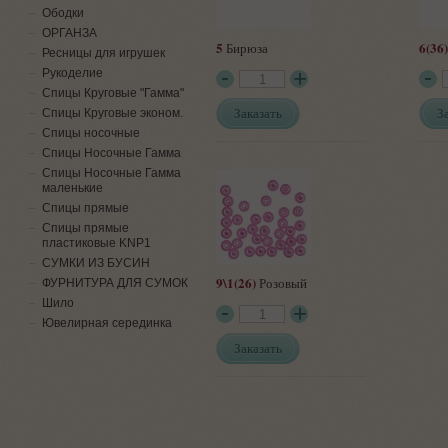
Ободки
ОРГАНЗА
5
6(36)
Бирюза
Ресницы для игрушек
Рукоделие
Спицы Круговые "Гамма"
Заказать
З
Спицы Круговые эконом.
Спицы носочные
Спицы Носочные Гамма
Спицы Носочные Гамма
маленькие
Спицы прямые
Спицы прямые
пластиковые KNP1
СУМКИ ИЗ БУСИН
9\1(26)
Розовый
ФУРНИТУРА ДЛЯ СУМОК
Шило
Ювелирная серединка
Заказать