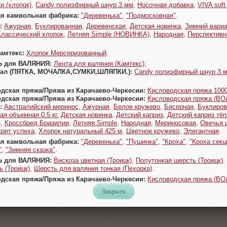
и (хлопок)
,
Candy полиэфирный шнур 3 мм
,
Носочная добавка
,
VIVA sof
ая камвольная фабрика:
"Деревенька"
,
"Подмосковная"
.
:
Ажурная
,
Буклированная
,
Деревенская
,
Детская новинка
,
Зимний вариа
Классический хлопок
,
Летняя Simple (НОВИНКА)
,
Народная
,
Перспективн
Камтекс:
Хлопок Мерсеризованный
.
Ь для ВАЛЯНИЯ:
Лента для валяния (Камтекс)
,
Урал (ПЯТКА, МОЧАЛКА,СУМКИ,ШЛЯПКИ.):
Candy полиэфирный шнур 3 
одская пряжа/Пряжа из Карачаево-Черкесии:
Кисловодская пряжа 1000
одская пряжа/Пряжа из Карачаево-Черкесии:
Кисловодская пряжа (В
:
Австралийский меринос
,
Ажурная
,
Белое кружево
,
Бисерная
,
Буклиров
ая объемная 0.5 кг.
Детская новинка
,
Детский каприз
,
Детский каприз тё
я
,
Кроссбред Бразилии
,
Летняя Simple
,
Народная
,
Мериносовая
,
Овечья 
крет успеха
,
Хлопок натуральный 425 м
,
Цветное кружево
,
Элегантная
.
ая камвольная фабрика:
"Деревенька"
,
"Пушинка"
,
"Кроха"
,
"Кроха секц
"
,
"Зимняя сказка"
.
Ь для ВАЛЯНИЯ:
Вискоза цветная (Троицк)
,
Полутонкая шерсть (Троицк)
,
 (Троицк)
,
Шерсть для валяния тонкая (Пехорка)
.
одская пряжа/Пряжа из Карачаево-Черкесии:
Кисловодская пряжа (В
Закрыть