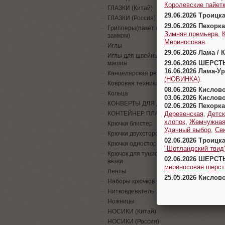
Королевские пайетк
ГЛАЗКИ (Китай)
29.06.2026 Троицк
ГЛАЗКИ (Россия)
29.06.2026 Пехорка
Грипперы(пакет с
Зимняя премьера
,
замком)
Мериносовая
.
Иглы
29.06.2026 Лама / 
Иглы для швейных
29.06.2026 ШЕРСТ
машин
16.06.2026 Лама-
Канцелярская резинка
(НОВИНКА)
.
Ковровая техника
08.06.2026 Кислов
Кольца
03.06.2026 Кислов
КОНВЕРТЫ ДЛЯ ДЕНЕГ
02.06.2026 Пехорка
Деревенская
,
Детск
КОНТЕЙНЕР ПЛАСТИК
хлопок
,
Жемчужна
Крючки блистер
Удачный выбор
,
Се
Крючки двухсторонние
02.06.2026 Троицк
Крючки односторонние
"Шотландский твид
Крючок для тунисской
02.06.2026 ШЕРСТ
вязки
мериносовая шерсть
Ленты
25.05.2026 Кислов
Наборы крючков
Нитковдеватель
Ножницы
НОСИКИ (Китай)
НОСИКИ (Россия)