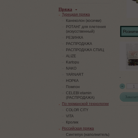
Пряжа
Турецкая пряжа
Канеколон (косички)
РОТАНГ для плетения
Розничн
(искусственный)
PЕЗИНКА
РАСПРОДАЖА
РАСПРОДАЖА СПИЦ
ALIZE
Kartopu
NAKO
YARNART
-
НОРКА
Помпон
СELEBI etamin
Заказат
(РАСПРОДАЖА)
По германской технологии
COLOR CITY
VITA
Кролик
Российская пряжа
Синтепух (наполнитель)