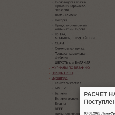
Кисловодская пряжа/
Пряжа из Карачаево-
Черкесии
Лама / Камтекс
Пехорка
Прядильно-ниточный
комбинат им. Кирова
ПЯТКА,
МОЧАЛКА,ШНУР,ПАЙЕТКИ
СЕАМ
Семеновская пряжа
Троицкая камвольная
фабрика
ШЕРСТЬ для ВАЛЯНИЯ
ЖУРНАЛЫ ПО ВЯЗАНИЮ
Наборы Ниток
Фурнитура
Канитель жесткая
БИСЕР
РАСЧЕТ Н
Булавки
Булавки эконом.
Поступлен
Бусины
ВЕЕР
03.08.2026 Лама-
Вилки для вязания