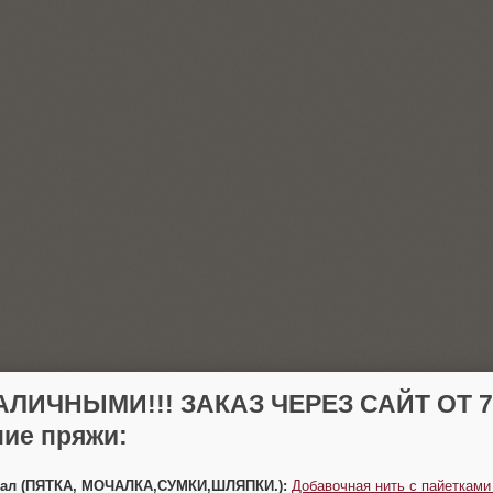
АЛИЧНЫМИ!!! ЗАКАЗ ЧЕРЕЗ САЙТ ОТ 70
ие пряжи:
Урал (ПЯТКА, МОЧАЛКА,СУМКИ,ШЛЯПКИ.):
Добавочная нить с пайетками