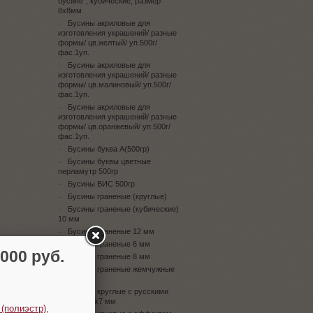
бусине", кубические, размер
8х8мм
Бусины акриловые для
изготовления украшений/ разные
формы/ цв.желтый/ уп.500г/
фас.1уп.
Бусины акриловые для
изготовления украшений/ разные
формы/ цв.малиновый/ уп.500г/
фас.1уп.
Бусины акриловые для
изготовления украшений/ разные
формы/ цв.оранжевый/ уп.500г/
фас.1уп.
Бусины буква А(500гр)
Бусины буквы цветные
перламутр 500гр
Бусины ВИС 500гр
Бусины граненые (круглые)
Бусины граненые (кубические)
10 мм
Бусины граненые 12 мм
Бусины граненые 6 мм
00 руб.
Бусины граненые 8 мм
Бусины граненые жемчужные
10 мм
Бусины круглые с русскими
буквами 4х7 мм
 (полиэстр)
,