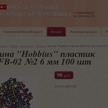
8-913-20-55555-ОПТ
ПН-ПТ 8-17,СБ-ВС 9-17
8 (383) 267-62-70-РОЗНИЦА
г. Новосибирск
ул. Есенина, 55
О компании(Обмен\Возврат)
Каталог
Розничная продажа
У
аталог
/
Пряжа
/
Фурнитура
/
Бусины
/
Бусина "Hobbius" пластик ABFB-02 №2 6 мм 100
ина "Hobbius" пластик
FB-02 №2 6 мм 100 шт
90
руб.
КАРТА ЦВЕТОВ