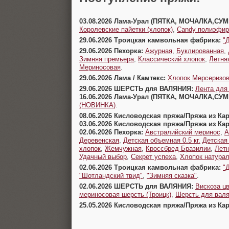
03.08.2026 Лама-Урал (ПЯТКА, МОЧАЛКА,СУ
Королевские пайетки (хлопок)
,
Candy полиэфир
29.06.2026 Троицкая камвольная фабрика:
"
29.06.2026 Пехорка:
Ажурная
,
Буклированная
,
Зимняя премьера
,
Классический хлопок
,
Летня
Мериносовая
.
29.06.2026 Лама / Камтекс:
Хлопок Мерсеризо
29.06.2026 ШЕРСТЬ для ВАЛЯНИЯ:
Лента для
16.06.2026 Лама-Урал (ПЯТКА, МОЧАЛКА,СУ
(НОВИНКА)
.
08.06.2026 Кисловодская пряжа/Пряжа из Ка
03.06.2026 Кисловодская пряжа/Пряжа из Ка
02.06.2026 Пехорка:
Австралийский меринос
,
А
Деревенская
,
Детская объемная 0.5 кг.
Детская
хлопок
,
Жемчужная
,
Кроссбред Бразилии
,
Летн
Удачный выбор
,
Секрет успеха
,
Хлопок натура
02.06.2026 Троицкая камвольная фабрика:
"
"Шотландский твид"
,
"Зимняя сказка"
.
02.06.2026 ШЕРСТЬ для ВАЛЯНИЯ:
Вискоза цв
мериносовая шерсть (Троицк)
,
Шерсть для валя
25.05.2026 Кисловодская пряжа/Пряжа из Ка