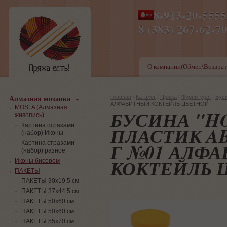
8-913-20-555
ПН-ПТ 8-17,СБ-ВС 9-1
8 (383) 267-6
О компании(Обмен\Возврат
Алмазная мозаика
Главная
/
Каталог
/
Пряжа
/
Фурнитура
/
Бус
АЛФАВИТНЫЙ КОКТЕЙЛЬ ЦВЕТНОЙ
MOSFA (Алмазная
БУСИНА "H
живопись)
Картина стразами
ПЛАСТИК ABF
(набор) Иконы
Г №01 АЛФ
Картина стразами
(набор) разное
КОКТЕЙЛЬ 
Иконы бисером
ПАКЕТЫ
ПАКЕТЫ 30х19.5 см
ПАКЕТЫ 37х44.5 см
ПАКЕТЫ 50х60 см
ПАКЕТЫ 50х60 см
ПАКЕТЫ 55х70 см