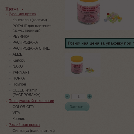
Пряжа
Турецкая пряжа
Канеколон (косички)
РОТАНГ для плетения
(искусственный)
PЕЗИНКА
РАСПРОДАЖА
Розничная цена за упаковку при 
РАСПРОДАЖА СПИЦ
ALIZE
Kartopu
NAKO
YARNART
НОРКА
Помпон
-
СELEBI etamin
(РАСПРОДАЖА)
По германской технологии
Заказать
COLOR CITY
VITA
Кролик
Российская пряжа
Синтепух (наполнитель)