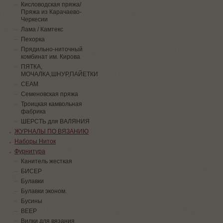
Кисловодская пряжа/
Пряжа из Карачаево-
Черкесии
Лама / Камтекс
Пехорка
Прядильно-ниточный
комбинат им. Кирова
ПЯТКА,
МОЧАЛКА,ШНУР,ПАЙЕТКИ
СЕАМ
Семеновская пряжа
Троицкая камвольная
фабрика
ШЕРСТЬ для ВАЛЯНИЯ
ЖУРНАЛЫ ПО ВЯЗАНИЮ
Наборы Ниток
Фурнитура
Канитель жесткая
БИСЕР
Булавки
Булавки эконом.
Бусины
ВЕЕР
Вилки для вязания